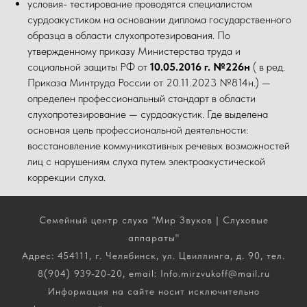
условия- тестирование проводятся специалистом
сурдоакустиком на основании диплома государственного
образца в области слухопротезирования. По
утвержденному приказу Министерства труда и
социальной защиты РФ от
10.05.2016 г. №226н
( в ред.
Приказа Минтруда России от 20.11.2023 №814н.) —
определен профессиональный стандарт в области
слухопротезирование — сурдоакустик. Где выделена
основная цель профессиональной деятельности:
восстановление коммуникативных речевых возможностей
лиц с нарушениям слуха путем электроакустической
коррекции слуха.
Семейный центр слуха "Мир Звуков | Слуховые
аппараты"
Адрес: 454111, г. Челябинск, ул. Цвиллинга, д. 90, тел.
8(904) 939-20-20, email: Info.mirzvukoff@mail.ru
Информация на сайте носит исключительно