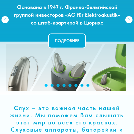
IT WAS FOUNDED IN 1904 BY HANS
DEMANT, - ДАНИЯ
ПОДРОБНЕЕ
Слух – это важная часть нашей
жизни. Мы поможем Вам слышать
этот мир во всех его красках.
Слуховые аппараты, батарейки и