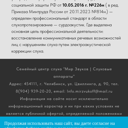
социальной защиты РФ от
10.05.2016 г. №226н
( в ред.
Приказа Минтруда России от 20.11.2023 №814н.) —
определен профессиональный стандарт в области
слухопротезирование — сурдоакустик. Где выделена
основная цель профессиональной деятельности:
восстановление коммуникативных речевых возможностей
лиц с нарушениям слуха путем электроакустической
коррекции слуха.
Семейный центр слуха "Мир Звуков | Слуховые
аппараты"
Адрес: 454111, г. Челябинск, ул. Цвиллинга, д. 90, тел.
8(904) 939-20-20, email: Info.mirzvukoff@mail.ru
Информация на сайте носит исключительно
информационный характер и ни при каких условиях не
является публичной офертой, определяемой положениями
ч. 2 ст. 437 Гражданского кодекса РФ. Получить
Продолжая использовать наш сайт, вы даете
согласие
на