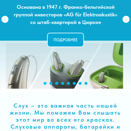
Основана в 1947 г. Франко-бельгийской
IT WAS FOUNDED IN 1904 BY HANS
группой инвесторов «AG für Elektroakustik»
DEMANT, - ДАНИЯ
со штаб-квартирой в Цюрихе
ПОДРОБНЕЕ
ПОДРОБНЕЕ
Слух – это важная часть нашей
жизни. Мы поможем Вам слышать
этот мир во всех его красках.
Слуховые аппараты, батарейки и