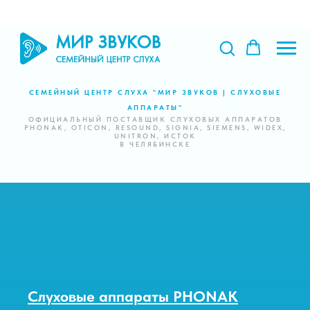
СЕМЕЙНЫЙ ЦЕНТР СЛУХА "МИР ЗВУКОВ | СЛУХОВЫЕ
АППАРАТЫ"
ОФИЦИАЛЬНЫЙ ПОСТАВЩИК СЛУХОВЫХ АППАРАТОВ
PHONAK, OTICON, RESOUND, SIGNIA, SIEMENS, WIDEX,
UNITRON, ИСТОК
В ЧЕЛЯБИНСКЕ
Слуховые аппараты Oticon
Слуховые аппараты
PHONAK