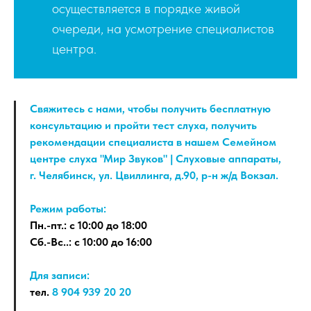
осуществляется в порядке живой
очереди, на усмотрение специалистов
центра.
Свяжитесь с нами, чтобы получить бесплатную
консультацию и пройти тест слуха, получить
рекомендации специалиста в нашем Семейном
центре слуха "Мир Звуков" | Слуховые аппараты,
г. Челябинск, ул. Цвиллинга, д.90, р-н ж/д Вокзал.
Режим работы:
Пн.-пт.: с 10:00 до 18:00
Сб.-Вс..: с 10:00 до 16:00
Для записи:
тел.
8 904 939 20 20