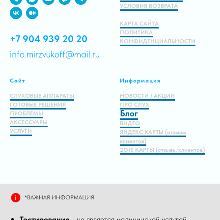
УСЛОВИЯ ВОЗВРАТА
КАРТА САЙТА
ПОЛИТИКА
+7 904 939 20 20
КОНФИДЕНЦИАЛЬНОСТИ
info.mirzvukoff@mail.ru
Сайт
Информация
СЛУХОВЫЕ АППАРАТЫ
НОВОСТИ / АКЦИИ
ГОТОВЫЕ РЕШЕНИЯ
ПРО СЛУХ
Блог
ПРОБЛЕМЫ
АКСЕССУАРЫ
ВИДЕО
УСЛУГИ
ЯНДЕКС КАРТЫ (отзывы
клиентов)
2GIS КАРТЫ (отзывы клиентов)
*ВАЖНАЯ ИНФОРМАЦИЯ!
Тестирование
- не является медицинской услугой,