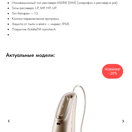
Инновационный тип ресивера M&RIE (MM) (микрофон и ресивер в ухе).
Типы ресивера: LP, MP, HP, UP.
Тип батареи — 13.
Кнопка переключения программ.
Защита от пыли и влаги — индекс IP68.
Покрытие iSolateTM nanotech.
Актуальные модели:
Новинка!
- 20%