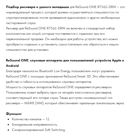
Подбор ресивера и ушного вкладыша
для ReSound ONE RT562-DRW – это
индивидуальный процесс, который должен осуществляться специалистом по
слухопротезированию после проведения аудиометрии и других необходимых
тестирований слуха.
Ресивер для ReSound ONE RT562-DRW не включён в стандартный набор
компонентов или опций, которые поставляются с изделием при его
первоначальной продаже. Он необходим для работы устройства, его можно
приобрести отдельно и установить самостоятельно или обратиться к нашим
специалистам для установки.
ReSound ONE: слуховые аппараты для пользователей устройств Apple и
Android
Благодаря технологии Bluetooth Low Energy, пользователи могут управлять
ReSound ONE с помощью приложения ReSound Smart 3D. Это обеспечивает
удобство и гибкость в использовании слуховых аппаратов.
Мощность слуховых аппаратов ReSound ONE определяется ресивером.
Пользователь может выбрать один из четырёх классических ресиверов,
соответствующий его потере слуха. Также доступен инновационный тип
ресивера — M&RIE (MM), который обеспечивает идеальную локализацию звука.
Функции:
Количество каналов — 12.
Бинауральная направленность.
Синхронизированный Soft Switching.