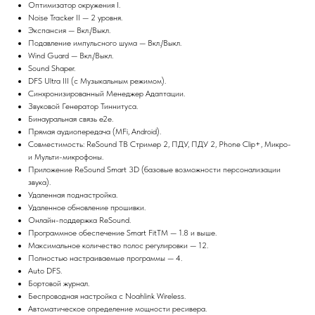
Оптимизатор окружения I.
Noise Tracker II — 2 уровня.
Экспансия — Вкл./Выкл.
Подавление импульсного шума — Вкл./Выкл.
Wind Guard — Вкл./Выкл.
Sound Shaper.
DFS Ultra III (с Музыкальным режимом).
Синхронизированный Менеджер Адаптации.
Звуковой Генератор Тиннитуса.
Бинауральная связь е2е.
Прямая аудиопередача (MFi, Android).
Совместимость: ReSound ТВ Стример 2, ПДУ, ПДУ 2, Phone Clip+, Микро-
и Мульти-микрофоны.
Приложение ReSound Smart 3D (базовые возможности персонализации
звука).
Удаленная поднастройка.
Удаленное обновление прошивки.
Онлайн-поддержка ReSound.
Программное обеспечение Smart FitTM — 1.8 и выше.
Максимальное количество полос регулировки — 12.
Полностью настраиваемые программы — 4.
Auto DFS.
Бортовой журнал.
Беспроводная настройка с Noahlink Wireless.
Автоматическое определение мощности ресивера.