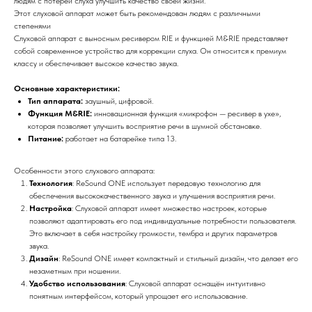
людям с потерей слуха улучшить качество своей жизни.
Этот слуховой аппарат может быть рекомендован людям с различными
степенями
Слуховой аппарат с выносным ресивером RIE и функцией M&RIE представляет
собой современное устройство для коррекции слуха. Он относится к премиум
классу и обеспечивает высокое качество звука.
Основные характеристики:
Тип аппарата:
заушный, цифровой.
Функция M&RIE:
инновационная функция «микрофон — ресивер в ухе»,
которая позволяет улучшить восприятие речи в шумной обстановке.
Питание:
работает на батарейке типа 13.
Особенности этого слухового аппарата:
Технология
: ReSound ONE использует передовую технологию для
обеспечения высококачественного звука и улучшения восприятия речи.
Настройка
: Слуховой аппарат имеет множество настроек, которые
позволяют адаптировать его под индивидуальные потребности пользователя.
Это включает в себя настройку громкости, тембра и других параметров
звука.
Дизайн
: ReSound ONE имеет компактный и стильный дизайн, что делает его
незаметным при ношении.
Удобство использования
: Слуховой аппарат оснащён интуитивно
понятным интерфейсом, который упрощает его использование.