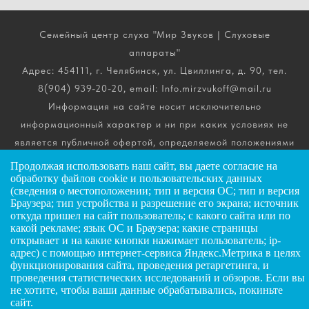
Семейный центр слуха "Мир Звуков | Слуховые
аппараты"
Адрес: 454111, г. Челябинск, ул. Цвиллинга, д. 90, тел.
8(904) 939-20-20, email: Info.mirzvukoff@mail.ru
Информация на сайте носит исключительно
информационный характер и ни при каких условиях не
является публичной офертой, определяемой положениями
ч. 2 ст. 437 Гражданского кодекса РФ. Получить
Продолжая использовать наш сайт, вы даете
согласие
на
подробную информацию о стоимости, комплектации и
обработку файлов cookie и пользовательских данных
(сведения о местоположении; тип и версия ОС; тип и версия
сроках выполнения услуг вы можете по телефону горячей
Браузера; тип устройства и разрешение его экрана; источник
линии.
откуда пришел на сайт пользователь; с какого сайта или по
какой рекламе; язык ОС и Браузера; какие страницы
открывает и на какие кнопки нажимает пользователь; ip-
ИП Андриянов Анатолий Николаевич
адрес) с помощью интернет-сервиса Яндекс.Метрика в целях
функционирования сайта, проведения ретаргетинга, и
ИНН: 025607445034
ЗАДАТЬ ВОПРОС
проведения статистических исследований и обзоров. Если вы
ОГРНИП: 323028000072885
не хотите, чтобы ваши данные обрабатывались, покиньте
сайт.