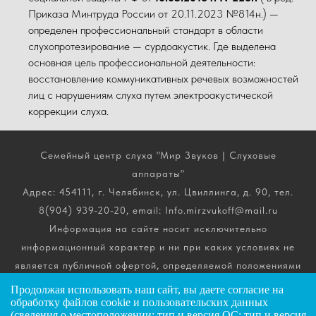
Приказа Минтруда России от 20.11.2023 №814н.) —
определен профессиональный стандарт в области
слухопротезирование — сурдоакустик. Где выделена
основная цель профессиональной деятельности:
восстановление коммуникативных речевых возможностей
лиц с нарушениям слуха путем электроакустической
коррекции слуха.
Семейный центр слуха "Мир Звуков | Слуховые
аппараты"
Адрес: 454111, г. Челябинск, ул. Цвиллинга, д. 90, тел.
8(904) 939-20-20, email: Info.mirzvukoff@mail.ru
Информация на сайте носит исключительно
информационный характер и ни при каких условиях не
является публичной офертой, определяемой положениями
ч. 2 ст. 437 Гражданского кодекса РФ. Получить
Продолжая использовать наш сайт, вы даете
согласие
на
обработку файлов cookie и пользовательских данных
подробную информацию о стоимости, комплектации и
(сведения о местоположении; тип и версия ОС; тип и версия