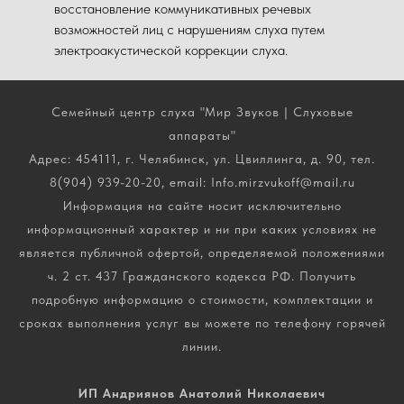
восстановление коммуникативных речевых
возможностей лиц с нарушениям слуха путем
электроакустической коррекции слуха.
Семейный центр слуха "Мир Звуков | Слуховые
аппараты"
Адрес: 454111, г. Челябинск, ул. Цвиллинга, д. 90, тел.
8(904) 939-20-20, email: Info.mirzvukoff@mail.ru
Информация на сайте носит исключительно
информационный характер и ни при каких условиях не
является публичной офертой, определяемой положениями
ч. 2 ст. 437 Гражданского кодекса РФ. Получить
подробную информацию о стоимости, комплектации и
сроках выполнения услуг вы можете по телефону горячей
линии.
ИП Андриянов Анатолий Николаевич