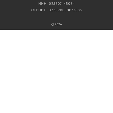
ИНН: 025607445034
ОГРНИП: 323028000072885
©
2026