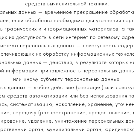
средств вычислительной техники.
нальных данных — временное прекращение обработки
аев, если обработка необходима для уточнения перс
ть графических и информационных материалов, а т
х их доступность в сети интернет по сетевому адресу 
истема персональных данных — совокупность содер
спечивающих их обработку информационных техноло
нальных данных — действия, в результате которых 
ой информации принадлежность персональных данн
или иному субъекту персональных данных.
ых данных — любое действие (операция) или совокуп
м средств автоматизации или без использования т
ись, систематизацию, накопление, хранение, уточнен
ание, передачу (распространение, предоставление, д
кирование, удаление, уничтожение персональных дан
арственный орган, муниципальный орган, юридическо