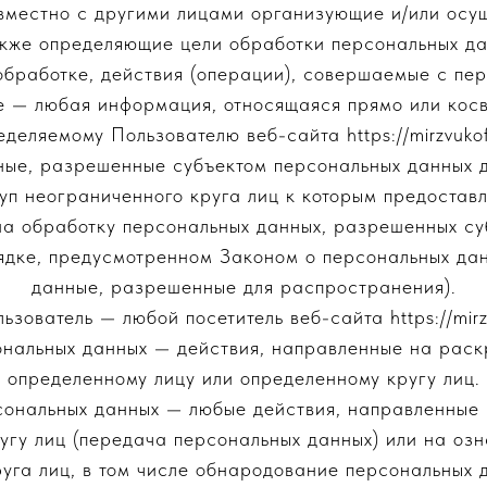
овместно с другими лицами организующие и/или осу
акже определяющие цели обработки персональных да
обработке, действия (операции), совершаемые с пе
е — любая информация, относящаяся прямо или косв
еделяемому Пользователю веб-сайта https://mirzvukoff
ные, разрешенные субъектом персональных данных 
уп неограниченного круга лиц к которым предостав
на обработку персональных данных, разрешенных с
ядке, предусмотренном Законом о персональных да
данные, разрешенные для распространения).
льзователь — любой посетитель веб-сайта https://mirzv
ональных данных — действия, направленные на рас
определенному лицу или определенному кругу лиц.
сональных данных — любые действия, направленные
угу лиц (передача персональных данных) или на оз
уга лиц, в том числе обнародование персональных 