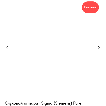
Новинка!
Слуховой аппарат Signia (Siemens) Pure
Сл