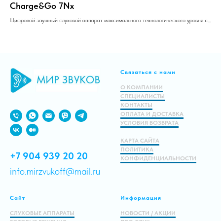
Charge&Go 7Nx
Тип
Тех
Цифровой заушный слуховой аппарат максимального технологического уровня с
19
Зау
выносным ресивером (RIC)
192 000.00
р.
242 000.00
р.
Создан на новейшей платформе Signia Nx
Работает на аккумуляторе
Подробнее
Связаться с нами
О КОМПАНИИ
В корзину
СПЕЦИАЛИСТЫ
КОНТАКТЫ
ОПЛАТА И ДОСТАВКА
УСЛОВИЯ ВОЗВРАТА
КАРТА САЙТА
ПОЛИТИКА
+7 904 939 20 20
КОНФИДЕНЦИАЛЬНОСТИ
info.mirzvukoff@mail.ru
Сайт
Информация
СЛУХОВЫЕ АППАРАТЫ
НОВОСТИ / АКЦИИ