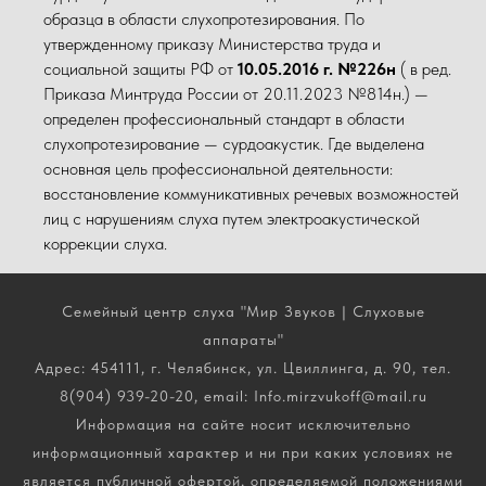
образца в области слухопротезирования. По
утвержденному приказу Министерства труда и
социальной защиты РФ от
10.05.2016 г. №226н
( в ред.
Приказа Минтруда России от 20.11.2023 №814н.) —
определен профессиональный стандарт в области
слухопротезирование — сурдоакустик. Где выделена
основная цель профессиональной деятельности:
восстановление коммуникативных речевых возможностей
лиц с нарушениям слуха путем электроакустической
коррекции слуха.
Семейный центр слуха "Мир Звуков | Слуховые
аппараты"
Адрес: 454111, г. Челябинск, ул. Цвиллинга, д. 90, тел.
8(904) 939-20-20, email: Info.mirzvukoff@mail.ru
Информация на сайте носит исключительно
информационный характер и ни при каких условиях не
является публичной офертой, определяемой положениями