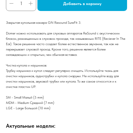
Добавить в корзину
Закрытая купольная камера GN Resound SureFit 3.
Domer можно использовать для слуховых аппаратов ReSound с акустическим
блоком, размещенным в слуховом проходе, так называемым RITE (Reciever In The
Ear). Такое решение часто создает более естественное звучание, так как не
перекрывает слуховой проход. Кроме того, решение является более
охлаждающим и открытым, чем обычная вставка.
Чистка купола и наушников:
Трубку наушника и купол следует регулярно очищать. Используйте ткань для
очистки наушников, аудиотрубки и купола снаружи. Не используйте воду для
очистки наушников, звуковой трубки или купола. То же самое относится и к
очистке пластин UP.
SM - Small Малый (5 mm)
MDM - Medium Средний (7 mm)
LGE - Large Большой (10 mm)
Актуальные модели: