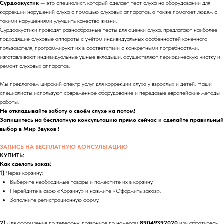
Сурдоакустик
— это специалист, который сделает тест слуха на оборудовании для
коррекции нарушений слуха с помощью слуховых аппаратов, а также помогает людям с
такими нарушениями улучшить качество жизни.
Сурдоакустики проводят разнообразные тесты для оценки слуха, предлагают наиболее
подходящие слуховые аппараты с учётом индивидуальных особенностей конечного
пользователя, программируют их в соответствии с конкретными потребностями,
изготавливают индивидуальные ушные вкладыши, осуществляют периодическую чистку и
ремонт слуховых аппаратов.
Мы предлагаем широкий спектр услуг для коррекции слуха у взрослых и детей. Наши
специалисты используют современное оборудование и передовые европейские методы
работы.
Не откладывайте заботу о своём слухе на потом!
Запишитесь на бесплатную консультацию прямо сейчас и сделайте правильный
выбор в Мир Звуков !
ЗАПИСЬ НА БЕСПЛАТНУЮ КОНСУЛЬТАЦИЮ
КУПИТЬ:
Как сделать заказ:
1)
Через корзину:
Выберите необходимые товары и поместите их в корзину.
Перейдите в свою «Корзину» и нажмите «Оформить заказ».
Заполните регистрационную форму.
2)
Для оформления по телефону: позвоните по номерам
89049392020
или обратитесь