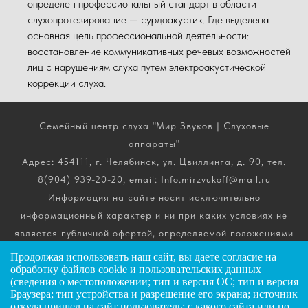
определен профессиональный стандарт в области
слухопротезирование — сурдоакустик. Где выделена
основная цель профессиональной деятельности:
восстановление коммуникативных речевых возможностей
лиц с нарушениям слуха путем электроакустической
коррекции слуха.
Семейный центр слуха "Мир Звуков | Слуховые
аппараты"
Адрес: 454111, г. Челябинск, ул. Цвиллинга, д. 90, тел.
8(904) 939-20-20, email: Info.mirzvukoff@mail.ru
Информация на сайте носит исключительно
информационный характер и ни при каких условиях не
является публичной офертой, определяемой положениями
ч. 2 ст. 437 Гражданского кодекса РФ. Получить
Продолжая использовать наш сайт, вы даете
согласие
на
подробную информацию о стоимости, комплектации и
обработку файлов cookie и пользовательских данных
(сведения о местоположении; тип и версия ОС; тип и версия
сроках выполнения услуг вы можете по телефону горячей
Браузера; тип устройства и разрешение его экрана; источник
линии.
откуда пришел на сайт пользователь; с какого сайта или по