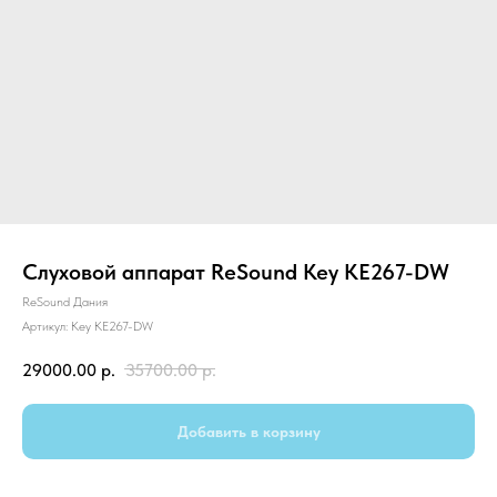
Слуховой аппарат ReSound Key KE267-DW
ReSound Дания
Артикул:
Key KE267-DW
29000.00
р.
35700.00
р.
Добавить в корзину