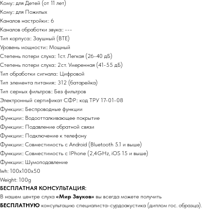
Кому:: для Детей (от 11 лет)
Кому:: для Пожилых
Каналов настройки:: 6
Каналов обработки звука:: ---
Тип корпуса:: Заушный (BTE)
Уровень мощности:: Мощный
Степень потери слуха:: 1ст. Легкая (26-40 дБ)
Степень потери слуха:: 2ст. Умеренная (41-55 дБ)
Тип обработки сигнала:: Цифровой
Тип элемента питания:: 312 (батарейка)
Тип серных фильтров:: Без фильтров
Электронный сертификат СФР:: код ТРУ 17-01-08
Функции:: Беспроводные функции
Функции:: Водоотталкивающее покрытие
Функции:: Подавление обратной связи
Функции:: Подключение к телефону
Функции:: Совместимость с Android (Bluetooth 5.1 и выше)
Функции:: Совместимость с IPhone (2,4GHz, iOS 15 и выше)
Функции:: Шумоподавление
lwh: 100x100x50
Weight: 100g
БЕСПЛАТНАЯ КОНСУЛЬТАЦИЯ:
В нашем центре слуха
«Мир Звуков»
вы всегда можете получить
БЕСПЛАТНУЮ
консультацию специалиста-сурдоакустика (диплом гос. образца).