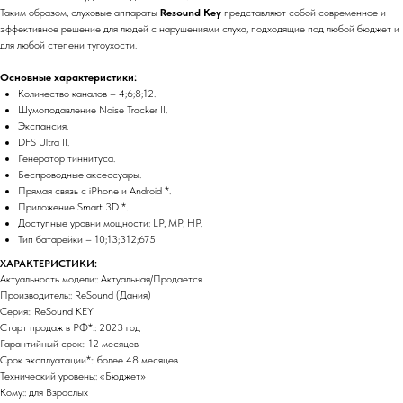
Таким образом, слуховые аппараты
Resound Key
представляют собой современное и
эффективное решение для людей с нарушениями слуха, подходящие под любой бюджет и
для любой степени тугоухости.
Основные характеристики:
Количество каналов – 4;6;8;12.
Шумоподавление Noise Tracker II.
Экспансия.
DFS Ultra II.
Генератор тиннитуса.
Беспроводные аксессуары.
Прямая связь с iPhone и Android *.
Приложение Smart 3D *.
Доступные уровни мощности: LP, MP, HP.
Тип батарейки – 10;13;312;675
ХАРАКТЕРИСТИКИ:
Актуальность модели:: Актуальная/Продается
Производитель:: ReSound (Дания)
Серия:: ReSound KEY
Старт продаж в РФ*:: 2023 год
Гарантийный срок:: 12 месяцев
Срок эксплуатации*:: более 48 месяцев
Технический уровень:: «Бюджет»
Кому:: для Взрослых