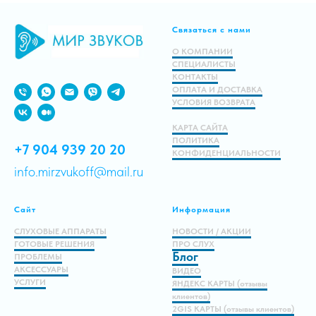
Связаться с нами
В корзину
О КОМПАНИИ
СПЕЦИАЛИСТЫ
КОНТАКТЫ
ОПЛАТА И ДОСТАВКА
УСЛОВИЯ ВОЗВРАТА
КАРТА САЙТА
ПОЛИТИКА
+7 904 939 20 20
КОНФИДЕНЦИАЛЬНОСТИ
info.mirzvukoff@mail.ru
Сайт
Информация
СЛУХОВЫЕ АППАРАТЫ
НОВОСТИ / АКЦИИ
ГОТОВЫЕ РЕШЕНИЯ
ПРО СЛУХ
Блог
ПРОБЛЕМЫ
АКСЕССУАРЫ
ВИДЕО
УСЛУГИ
ЯНДЕКС КАРТЫ (отзывы
клиентов)
2GIS КАРТЫ (отзывы клиентов)