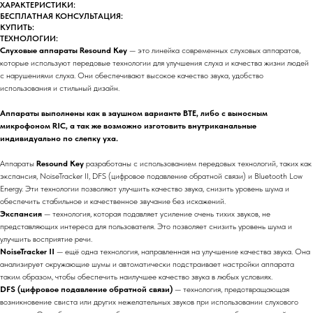
ХАРАКТЕРИСТИКИ:
БЕСПЛАТНАЯ КОНСУЛЬТАЦИЯ:
КУПИТЬ:
ТЕХНОЛОГИИ:
Слуховые аппараты Resound Key
— это линейка современных слуховых аппаратов,
которые используют передовые технологии для улучшения слуха и качества жизни людей
с нарушениями слуха. Они обеспечивают высокое качество звука, удобство
использования и стильный дизайн.
Аппараты выполнены как в заушном варианте BTE, либо с выносным
микрофоном RIC, а так же возможно изготовить внутриканальные
индивидуально по слепку уха.
Аппараты
Resound Key
разработаны с использованием передовых технологий, таких как
экспансия, NoiseTracker II, DFS (цифровое подавление обратной связи) и Bluetooth Low
Energy. Эти технологии позволяют улучшить качество звука, снизить уровень шума и
обеспечить стабильное и качественное звучание без искажений.
Экспансия
— технология, которая подавляет усиление очень тихих звуков, не
представляющих интереса для пользователя. Это позволяет снизить уровень шума и
улучшить восприятие речи.
NoiseTracker II
— ещё одна технология, направленная на улучшение качества звука. Она
анализирует окружающие шумы и автоматически подстраивает настройки аппарата
таким образом, чтобы обеспечить наилучшее качество звука в любых условиях.
DFS (цифровое подавление обратной связи)
— технология, предотвращающая
возникновение свиста или других нежелательных звуков при использовании слухового