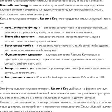
аппарата. Она обеспечивает стабильное и качественное звучание без искажений.
Bluetooth Low Energy
— технология беспроводной связи, позволяющая подключить
слуховой аппарат к смартфону или другому устройству для прослушивания музыки,
подкастов или телефонных разговоров.
Кроме того, слуховые аппараты
Resound Key
имеют ряд дополнительных функций, таких
как:
Автоматическое функции
— аппараты автоматически переключают программы
звучания, что приводит к лучшей разборчивости речи для пользователь.
Настройка громкости
— пользователь может настроить громкость звука в
соответствии со своими предпочтениями.
Регулировка тембра
— пользователь может изменить тембр звука, чтобы сделать
его более естественным или более ярким.
Функция шумоподавления
— слуховые аппараты Resound Key оснащены
функцией шумоподавления, которая помогает снизить уровень фонового шума и
улучшить разборчивость речи.
Генератор тиннитуса
: позволяет управлять громкостью и фоновым шумом, речью и
звуковыми программами.
Беспроводная связь
: с iPhone и Android через приложение ReSound Smart 3D.
Эти функции делают слуховые аппараты
Resound Key
удобными и эффективными для
использования в повседневной жизни. Они помогают людям с нарушениями слуха лучше
слышать и понимать речь, а также наслаждаться музыкой и другими звуками.
Помимо этого, аппараты доступны в различных цветах, что позволяет подобрать аппарат
под индивидуальные потребности и предпочтения пользователя. Стильный дизайн делает
их незаметными и удобными для ношения.