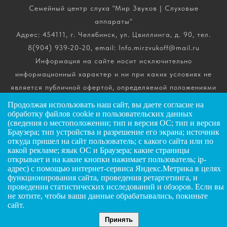
Семейный центр слуха "Мир Звуков | Слуховые
аппараты"
Адрес: 454111, г. Челябинск, ул. Цвиллинга, д. 90, тел.
8(904) 939-20-20, email: Info.mirzvukoff@mail.ru
Информация на сайте носит исключительно
информационный характер и ни при каких условиях не
является публичной офертой, определяемой положениями
ч. 2 ст. 437 Гражданского кодекса РФ. Получить
Продолжая использовать наш сайт, вы даете
согласие
на
подробную информацию о стоимости, комплектации и
обработку файлов cookie и пользовательских данных
(сведения о местоположении; тип и версия ОС; тип и версия
сроках выполнения услуг вы можете по телефону горячей
Браузера; тип устройства и разрешение его экрана; источник
линии.
откуда пришел на сайт пользователь; с какого сайта или по
какой рекламе; язык ОС и Браузера; какие страницы
открывает и на какие кнопки нажимает пользователь; ip-
ИП Андриянов Анатолий Николаевич
адрес) с помощью интернет-сервиса Яндекс.Метрика в целях
функционирования сайта, проведения ретаргетинга, и
ИНН: 025607445034
ЗАДАТЬ ВОПРОС
проведения статистических исследований и обзоров. Если вы
ОГРНИП: 323028000072885
не хотите, чтобы ваши данные обрабатывались, покиньте
сайт.
ГЛАВНАЯ
КАТАЛОГ
КОНТАКТЫ
Принять
©
2026