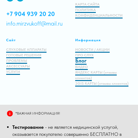
КАРТА САЙТА
ПОЛИТИКА
+7 904 939 20 20
КОНФИДЕНЦИАЛЬНОСТИ
info.mirzvukoff@mail.ru
Сайт
Информация
СЛУХОВЫЕ АППАРАТЫ
НОВОСТИ / АКЦИИ
ГОТОВЫЕ РЕШЕНИЯ
ПРО СЛУХ
Блог
ПРОБЛЕМЫ
АКСЕССУАРЫ
ВИДЕО
УСЛУГИ
ЯНДЕКС КАРТЫ (отзывы
клиентов)
2GIS КАРТЫ (отзывы клиентов)
*ВАЖНАЯ ИНФОРМАЦИЯ!
Тестирование
- не является медицинской услугой,
оказывается покупателю совершенно БЕСПЛАТНО в