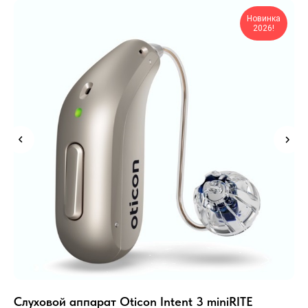
Новинка
2026!
Слуховой аппарат Oticon Intent 3 miniRITE
Сл