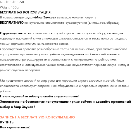
lwh: 100x100x50
Weight: 100g
БЕСПЛАТНАЯ КОНСУЛЬТАЦИЯ:
В нашем центре слуха
«Мир Звуков»
вы всегда можете получить
БЕСПЛАТНУЮ
консультацию специалиста-сурдоакустика (диплом гос. образца).
Сурдоакустик
— это специалист, который сделает тест слуха на оборудовании для
коррекции нарушений слуха с помощью слуховых аппаратов, а также помогает людям с
такими нарушениями улучшить качество жизни.
Сурдоакустики проводят разнообразные тесты для оценки слуха, предлагают наиболее
подходящие слуховые аппараты с учётом индивидуальных особенностей конечного
пользователя, программируют их в соответствии с конкретными потребностями,
изготавливают индивидуальные ушные вкладыши, осуществляют периодическую чистку и
ремонт слуховых аппаратов.
Мы предлагаем широкий спектр услуг для коррекции слуха у взрослых и детей. Наши
специалисты используют современное оборудование и передовые европейские методы
работы.
Не откладывайте заботу о своём слухе на потом!
Запишитесь на бесплатную консультацию прямо сейчас и сделайте правильный
выбор в Мир Звуков !
ЗАПИСЬ НА БЕСПЛАТНУЮ КОНСУЛЬТАЦИЮ
КУПИТЬ:
Как сделать заказ: