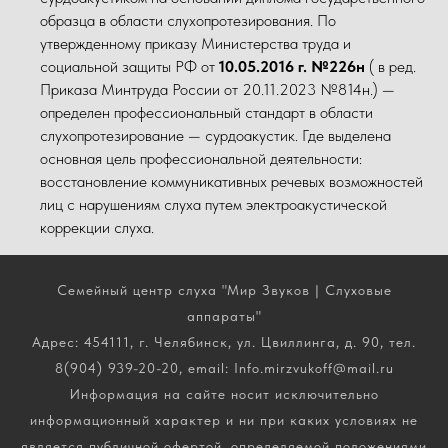
образца в области слухопротезирования. По
утвержденному приказу Министерства труда и
социальной защиты РФ от
10.05.2016 г. №226н
( в ред.
Приказа Минтруда России от 20.11.2023 №814н.) —
определен профессиональный стандарт в области
слухопротезирование — сурдоакустик. Где выделена
основная цель профессиональной деятельности:
восстановление коммуникативных речевых возможностей
лиц с нарушениям слуха путем электроакустической
коррекции слуха.
Семейный центр слуха "Мир Звуков | Слуховые
аппараты"
Адрес: 454111, г. Челябинск, ул. Цвиллинга, д. 90, тел.
8(904) 939-20-20, email: Info.mirzvukoff@mail.ru
Информация на сайте носит исключительно
информационный характер и ни при каких условиях не
является публичной офертой, определяемой положениями