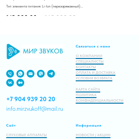
Тип элемента питания: Li-Ion (перезаряжаемый).
Тип
Технический уровень: «Бизнес».
Тех
142 000.00
р.
165 000.00
р.
17
Заушный, RIC, 18 каналов.
Зау
Подробнее
Связаться с нами
В корзину
О КОМПАНИИ
СПЕЦИАЛИСТЫ
КОНТАКТЫ
ОПЛАТА И ДОСТАВКА
УСЛОВИЯ ВОЗВРАТА
КАРТА САЙТА
ПОЛИТИКА
+7 904 939 20 20
КОНФИДЕНЦИАЛЬНОСТИ
info.mirzvukoff@mail.ru
Сайт
Информация
СЛУХОВЫЕ АППАРАТЫ
НОВОСТИ / АКЦИИ