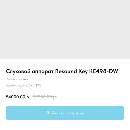
Слуховой аппарат Resound Key KE498-DW
ReSound Дания
Артикул:
Key KE498-DW
54000.00
р.
59700.00
р.
Добавить в корзину