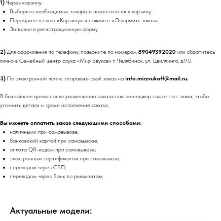
1)
Через корзину:
Выберите необходимые товары и поместите их в корзину.
Перейдите в свою «Корзину» и нажмите «Оформить заказ».
Заполните регистрационную форму.
2)
Для оформления по телефону: позвоните по номерам
89049392020
или обратитесь
лично в Семейный центр слуха «Мир Звуков» г. Челябинск, ул. Цвиллинга, д.90.
3)
По электронной почте: отправьте свой заказ на
info.mirzvukoff@mail.ru.
В ближайшее время после размещения заказа наш менеджер свяжется с вами, чтобы
уточнить детали и сроки исполнения заказа.
Вы можете оплатить заказ следующими способами:
наличными при самовывозе;
банковской картой при самовывозе;
оплата QR-кодом при самовывозе;
электронным сертификатом при самовывозе;
переводом через СБП;
переводом через Банк по реквизитам;
Актуальные модели: