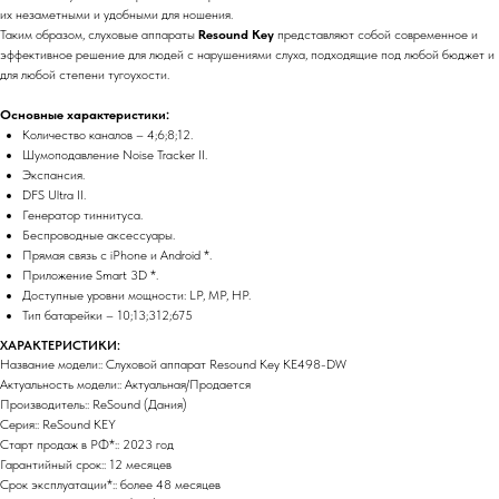
их незаметными и удобными для ношения.
Таким образом, слуховые аппараты
Resound Key
представляют собой современное и
эффективное решение для людей с нарушениями слуха, подходящие под любой бюджет и
для любой степени тугоухости.
Основные характеристики:
Количество каналов – 4;6;8;12.
Шумоподавление Noise Tracker II.
Экспансия.
DFS Ultra II.
Генератор тиннитуса.
Беспроводные аксессуары.
Прямая связь с iPhone и Android *.
Приложение Smart 3D *.
Доступные уровни мощности: LP, MP, HP.
Тип батарейки – 10;13;312;675
ХАРАКТЕРИСТИКИ:
Название модели:: Слуховой аппарат Resound Key KE498-DW
Актуальность модели:: Актуальная/Продается
Производитель:: ReSound (Дания)
Серия:: ReSound KEY
Старт продаж в РФ*:: 2023 год
Гарантийный срок:: 12 месяцев
Срок эксплуатации*:: более 48 месяцев