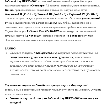
ReSound Key KE498-DW
это заушный технологичный слуховой аппарат
технического уровня
«Стандарт»
12 каналов настройки, страна производитель
Дания,
предназначенный для людей с большими нарушениями слуха
Умеренной II (41-55 дБ), Тяжелой III (56-70 дБ) и Глубокой IV (71-90дБ)
степени тугоухости, для улучшения их качества жизни. Он имеет
расширенный
функционал настроек, что делает его доступным гибким для настройки, и
позволяют адаптировать его под индивидуальные потребности пользователя.
Слуховой аппарат
ReSound Key KE498-DW
имеет аккуратно выполненный
заушный корпус,
12
полос
для настроек. Работает
на батарейке № 675
.
Необходимо использовать с индивидуальным ушным вкладышем.
ВАЖНО!
Слуховые аппараты
подбираются
индивидуально после консультации со
специалистом-сурдоакустиком или сурдологом
, на основании
индивидуальных особенностей и потери слуха. Специалист с помощью
высокоточного оборудования проведёт тестирование слуха и поможет
выбрать модель, которая будет максимально соответствовать потребностям
пользователя.
Слуховые аппараты от Семейного центра слуха «Мир звуков»:
современные, эффективные и технологичные. Не упустите возможность улучшить
качество своей жизни!
Закажите слуховой аппарат ReSound Key KE498-DW по акции уже
сегодня!