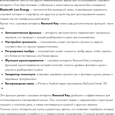
возникновение свиста или других нежелательных звуков при использовании слухового
аппарата. Она обеспечивает стабильное и качественное звучание без искажений.
Bluetooth Low Energy
— технология беспроводной связи, позволяющая подключить
слуховой аппарат к смартфону или другому устройству для прослушивания музыки,
подкастов или телефонных разговоров.
Кроме того, слуховые аппараты
Resound Key
имеют ряд дополнительных функций, таких
как:
Автоматическое функции
— аппараты автоматически переключают программы
звучания, что приводит к лучшей разборчивости речи для пользователь.
Настройка громкости
— пользователь может настроить громкость звука в
соответствии со своими предпочтениями.
Регулировка тембра
— пользователь может изменить тембр звука, чтобы сделать
его более естественным или более ярким.
Функция шумоподавления
— слуховые аппараты Resound Key оснащены
функцией шумоподавления, которая помогает снизить уровень фонового шума и
улучшить разборчивость речи.
Генератор тиннитуса
: позволяет управлять громкостью и фоновым шумом, речью и
звуковыми программами.
Беспроводная связь
: с iPhone и Android через приложение ReSound Smart 3D.
Эти функции делают слуховые аппараты
Resound Key
удобными и эффективными для
использования в повседневной жизни. Они помогают людям с нарушениями слуха лучше
слышать и понимать речь, а также наслаждаться музыкой и другими звуками.
Помимо этого, аппараты доступны в различных цветах, что позволяет подобрать аппарат
под индивидуальные потребности и предпочтения пользователя. Стильный дизайн делает