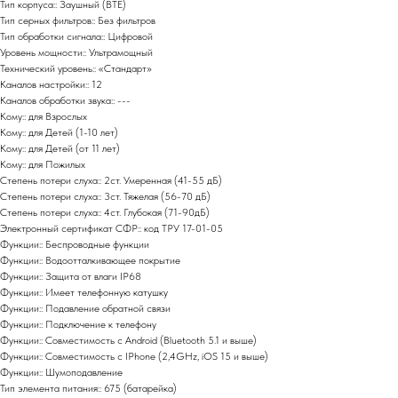
Тип корпуса:: Заушный (BTE)
Тип серных фильтров:: Без фильтров
Тип обработки сигнала:: Цифровой
Уровень мощности:: Ультрамощный
Технический уровень:: «Стандарт»
Каналов настройки:: 12
Каналов обработки звука:: ---
Кому:: для Взрослых
Кому:: для Детей (1-10 лет)
Кому:: для Детей (от 11 лет)
Кому:: для Пожилых
Степень потери слуха:: 2ст. Умеренная (41-55 дБ)
Степень потери слуха:: 3ст. Тяжелая (56-70 дБ)
Степень потери слуха:: 4ст. Глубокая (71-90дБ)
Электронный сертификат СФР:: код ТРУ 17-01-05
Функции:: Беспроводные функции
Функции:: Водоотталкивающее покрытие
Функции:: Защита от влаги IP68
Функции:: Имеет телефонную катушку
Функции:: Подавление обратной связи
Функции:: Подключение к телефону
Функции:: Совместимость с Android (Bluetooth 5.1 и выше)
Функции:: Совместимость с IPhone (2,4GHz, iOS 15 и выше)
Функции:: Шумоподавление
Тип элемента питания:: 675 (батарейка)