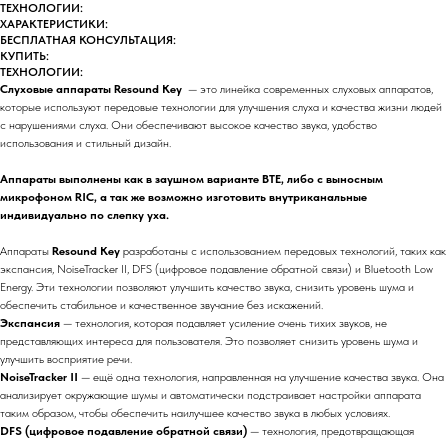
ТЕХНОЛОГИИ:
ХАРАКТЕРИСТИКИ:
БЕСПЛАТНАЯ КОНСУЛЬТАЦИЯ:
КУПИТЬ:
ТЕХНОЛОГИИ:
Слуховые аппараты Resound Key
— это линейка современных слуховых аппаратов,
которые используют передовые технологии для улучшения слуха и качества жизни людей
с нарушениями слуха. Они обеспечивают высокое качество звука, удобство
использования и стильный дизайн.
Аппараты выполнены как в заушном варианте BTE, либо с выносным
микрофоном RIC, а так же возможно изготовить внутриканальные
индивидуально по слепку уха.
Аппараты
Resound Key
разработаны с использованием передовых технологий, таких как
экспансия, NoiseTracker II, DFS (цифровое подавление обратной связи) и Bluetooth Low
Energy. Эти технологии позволяют улучшить качество звука, снизить уровень шума и
обеспечить стабильное и качественное звучание без искажений.
Экспансия
— технология, которая подавляет усиление очень тихих звуков, не
представляющих интереса для пользователя. Это позволяет снизить уровень шума и
улучшить восприятие речи.
NoiseTracker II
— ещё одна технология, направленная на улучшение качества звука. Она
анализирует окружающие шумы и автоматически подстраивает настройки аппарата
таким образом, чтобы обеспечить наилучшее качество звука в любых условиях.
DFS (цифровое подавление обратной связи)
— технология, предотвращающая