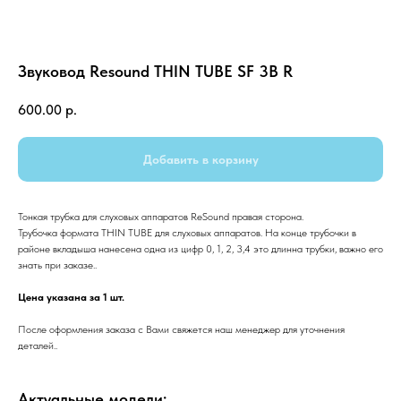
Звуковод Resound THIN TUBE SF 3B R
600.00
р.
Добавить в корзину
Тонкая трубка для слуховых аппаратов ReSound правая сторона.
Трубочка формата THIN TUBE для слуховых аппаратов. На конце трубочки в
районе вкладыша нанесена одна из цифр 0, 1, 2, 3,4 это длинна трубки, важно его
знать при заказе..
Цена указана за 1 шт.
После оформления заказа с Вами свяжется наш менеджер для уточнения
деталей..
Актуальные модели: