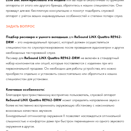
аппараты от этого или другого бренда, обратитесь к нашим специалистам. Они
проведут для вас бесплатную консультацию и помогут подобрать слуховой
аппарат с учётом ваших индивидуальных особенностей и степени потери слуха.
ЗАДАТЬ ВОПРОС
Подбор ресивера и ушного вкладыша
для
ReSound LiNX Quattro RE962-
DRW
– это индивидуальный процесс, который должен осуществляться
специалистом по слухопротезированию после проведения аудиометрии и других
необходимых тестирований слуха.
Ресивер для
ReSound LiNX Quattro RE962-DRW
не включён в стандартный
набор компонентов или опций, которые поставляются с изделием при его
первоначальной продаже. Он необходим для работы устройства, его можно
приобрести отдельно и установить самостоятельно или обратиться к нашим
специалистам для установки.
Ключевые особенности:
Благодаря пространственному восприятию пользователь, слуховой аппарат
ReSound LiNX Quattro RE962-DRW
может определять направление звука и
более естественно воспринимать окружающую обстановку с максимально
возможным качеством звучания.
Бинауральный оптимизатор окружения II позволяет наслаждаться оптимальной
слышимостью и комфортом даже при быстром перемещении из одного звукового
окружения в другое.