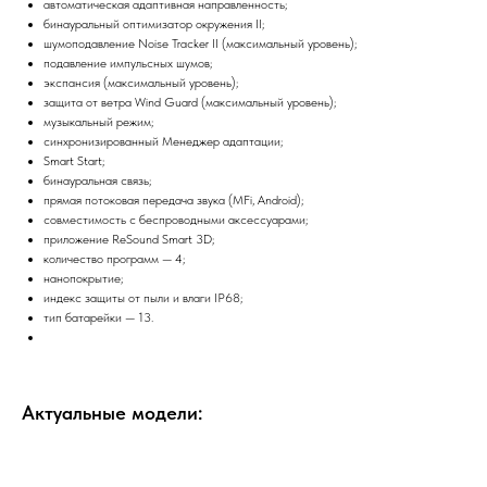
автоматическая адаптивная направленность;
бинауральный оптимизатор окружения II;
шумоподавление Noise Tracker II (максимальный уровень);
подавление импульсных шумов;
экспансия (максимальный уровень);
защита от ветра Wind Guard (максимальный уровень);
музыкальный режим;
синхронизированный Менеджер адаптации;
Smart Start;
бинауральная связь;
прямая потоковая передача звука (MFi, Android);
совместимость с беспроводными аксессуарами;
приложение ReSound Smart 3D;
количество программ — 4;
нанопокрытие;
индекс защиты от пыли и влаги IP68;
тип батарейки — 13.
Актуальные модели: