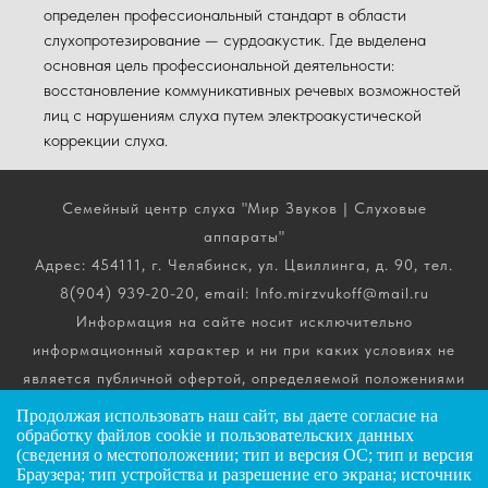
определен профессиональный стандарт в области
слухопротезирование — сурдоакустик. Где выделена
основная цель профессиональной деятельности:
восстановление коммуникативных речевых возможностей
лиц с нарушениям слуха путем электроакустической
коррекции слуха.
Семейный центр слуха "Мир Звуков | Слуховые
аппараты"
Адрес: 454111, г. Челябинск, ул. Цвиллинга, д. 90, тел.
8(904) 939-20-20, email: Info.mirzvukoff@mail.ru
Информация на сайте носит исключительно
информационный характер и ни при каких условиях не
является публичной офертой, определяемой положениями
ч. 2 ст. 437 Гражданского кодекса РФ. Получить
Продолжая использовать наш сайт, вы даете
согласие
на
подробную информацию о стоимости, комплектации и
обработку файлов cookie и пользовательских данных
(сведения о местоположении; тип и версия ОС; тип и версия
сроках выполнения услуг вы можете по телефону горячей
Браузера; тип устройства и разрешение его экрана; источник