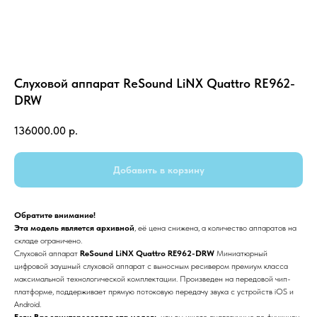
Слуховой аппарат ReSound LiNX Quattro RE962-
DRW
136000.00
р.
Добавить в корзину
Обратите внимание!
Эта модель
является архивной
, её цена снижена, а количество аппаратов на
складе ограничено.
Слуховой аппарат
ReSound LiNX Quattro RE962-DRW
Миниатюрный
цифровой заушный слуховой аппарат с выносным ресивером премиум класса
максимальной технологической комплектации. Произведен на передовой чип-
платформе, поддерживает прямую потоковую передачу звука с устройств iOS и
Android.
Если Вас заинтересовала эта модель
или вы ищете аналогичные по функциям