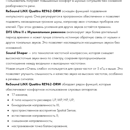
Пользователь получает повышенный комфорт в шумных ситуациях без снижения
разборчивости речи.
ReSound LiNX Quattro RE962-DRW
оснащён функцией подавления
импульсного шума. Она регулируется в программном обеспечении и позволяет
подавлять неожиданные громкие шумы, например звон столовых приборов или
ключей. При этом уровень усиления для других звуков остаётся прежним.
DFS Ultra II с Музыкальным режимом
анализирует звук более длительный
период времени и может лучше отличить истинную обратную связь от музыки и
других тональных звуков. Это позволяет наслаждаться насыщенным звуком без
искажений.
Sound Shaper
— это технология частотной компрессии, которая смещает
высокочастотные звуки вниз по спектру, сохраняя пропорциональное
соотношение между входными и выходными частотами.
Новая опция «Очень слабо» используется для среза частот от 5 кГц и выше. Это
позволяет улучшить слышимость и качество звука на высоких частотах, особенно
в речевых сигналах.
ReSound LiNX Quattro RE962-DRW
обладает рядом функций, которые
обеспечивают комфортное использование слуховых аппаратов:
17 каналов;
4 типа мощности ресивера: LP, MP, HP, UP;
бинауральная направленность III;
пространственное восприятие Spatial Sense;
естественная направленность II;
смешанная направленность;
настраиваемая точка балансирования;