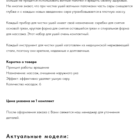
Больше не придётся использовать ватные палочки и вредить своему здоровью.
Не многие знают, что при чистке ушей ватными палочками часть серы смещается
глубже и с каждым новым введением сера утрамбовывается в плотную массу.
Каждый прибор для чистки ушей имеет своё назначение: скребки для снятия
основой грязи, круглая форма для снятия оставшейся грязи и спиральная форма
для массажа. Этот набор для ушей очень компактный.
Каждый инструмент для чистки ушей изготовлен из медицинской нержавеющей
стали, поэтому они крепкие, надежные и долговечные.
Коротко о товаре
Принцип работы: вращение
Назначение: массаж, очищение наружного уха
Эффект: эффективно удаляет ушную серу.
Количество насадок: 6
Цена указана за 1 комплект
После оформления заказа с Вами свяжется наш менеджер для уточнения
деталей.
Актуальные модели: