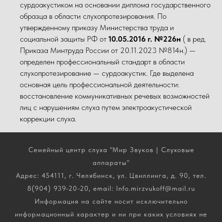
сурдоакустиком на основании диплома государственного
образца в области слухопротезирования. По
утвержденному приказу Министерства труда и
социальной защиты РФ от
10.05.2016 г. №226н
( в ред.
Приказа Минтруда России от 20.11.2023 №814н.) —
определен профессиональный стандарт в области
слухопротезирование — сурдоакустик. Где выделена
основная цель профессиональной деятельности:
восстановление коммуникативных речевых возможностей
лиц с нарушениям слуха путем электроакустической
коррекции слуха.
Семейный центр слуха "Мир Звуков | Слуховые
аппараты"
Адрес: 454111, г. Челябинск, ул. Цвиллинга, д. 90, тел.
8(904) 939-20-20, email: Info.mirzvukoff@mail.ru
Информация на сайте носит исключительно
информационный характер и ни при каких условиях не