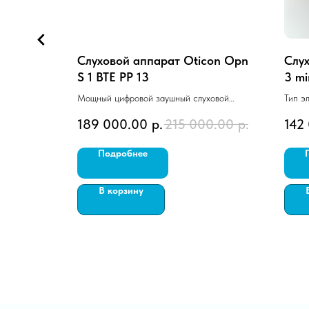
HONAK
Слуховой аппарат Oticon Opn
Слух
S 1 BTE PP 13
3 mi
атарейка).
Мощный цифровой заушный слуховой
Тип э
т».
аппарат максимального уровня
(пере
189 000.00
р.
215 000.00
р.
142
0 каналов.
функциональности.
Техни
Создан на платформе Velox S.
Заушн
Подробнее
Работает на 13 батарейке.
В корзину