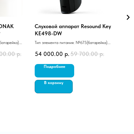
HONAK
Слуховой аппарат Resound Key
Слу
P
KE498-DW
KE2
батарейка).
Тип элемента питания: №675(батарейка).
Тип 
м».
Технический уровень: «Стандарт».
Техни
00.00
р.
54 000.00
р.
59 700.00
р.
41 
20 каналов.
Заушный, BTE, Ультрамощный, 12 каналов.
Зауш
Подробнее
В корзину