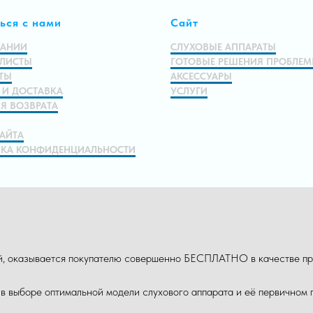
ься с нами
Сайт
ПАНИИ
СЛУХОВЫЕ АППАРАТЫ
ЛИСТЫ
ГОТОВЫЕ РЕШЕНИЯ ПРОБЛЕ
ТЫ
АКСЕССУАРЫ
 И ДОСТАВКА
УСЛУГИ
Я ВОЗВРАТА
САЙТА
КА КОНФИДЕНЦИАЛЬНОСТИ
ой, оказывается покупателю совершенно БЕСПЛАТНО в качестве пр
 в выборе оптимальной модели слухового аппарата и её первичном