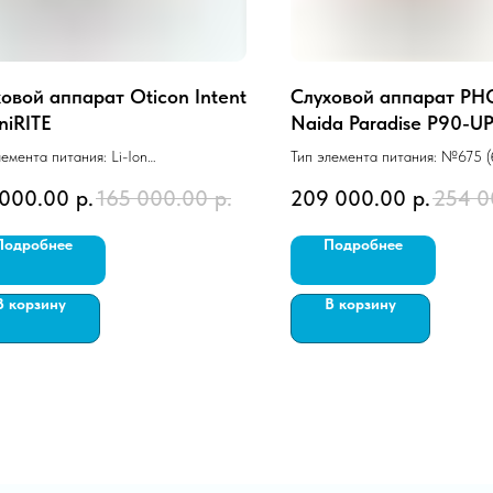
овой аппарат Oticon Intent
Слуховой аппарат P
niRITE
Naida Paradise P90-U
лемента питания: Li-Ion
Тип элемента питания: №675 (
заряжаемый).
Технический уровень: «Премиу
 000.00
р.
165 000.00
р.
209 000.00
р.
254 0
ческий уровень: «Бизнес».
Заушный, BTE, Ультрамощный, 
ый, RIC, 18 каналов.
Подробнее
Подробнее
В корзину
В корзину