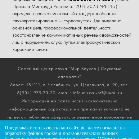
Приказа Минтруда России от 20.11.2023 №814н.) —
определен профессиональный стандарт в области
слухопротезирование — сурдоакустик. Где выделена
основная цель профессиональной деятельности:
восстановление коммуникативных речевых возможностей
лиц с нарушениям слуха путем электроакустической
коррекции слуха.
Семейный центр слуха "Мир Звуков | Слуховые
аппараты"
Адрес: 454111, г. Челябинск, ул. Цвиллинга, д. 90, тел.
8(904) 939-20-20, email: Info.mirzvukoff@mail.ru
Информация на сайте носит исключительно
информационный характер и ни при каких условиях не
является публичной офертой, определяемой положениями
ч. 2 ст. 437 Гражданского кодекса РФ. Получить
Продолжая использовать наш сайт, вы даете
согласие
на
подробную информацию о стоимости, комплектации и
обработку файлов cookie и пользовательских данных
(сведения о местоположении; тип и версия ОС; тип и версия