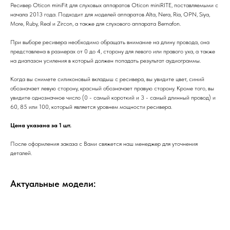
Ресивер Oticon miniFit для слуховых аппаратов Oticon miniRITE, поставляемыми с
начала 2013 года. Подходит для моделей аппаратов Alta, Nera, Ria, OPN, Siya,
More, Ruby, Real и Zircon, а также для слухового аппарата Bernafon.
При выборе ресивера необходимо обращать внимание на длину провода, она
представлена в размерах от 0 до 4, сторону для левого или правого уха, а также
на диапазон усиления в который должен попадать результат аудиограммы.
Когда вы снимете силиконовый вкладыш с ресивера, вы увидите цвет, синий
обозначает левую сторону, красный обозначает правую сторону. Кроме того, вы
увидите однозначное число (0 - самый короткий и 3 - самый длинный провод) и
60, 85 или 100, который является уровнем мощности ресивера.
Цена указана за 1 шт.
После оформления заказа с Вами свяжется наш менеджер для уточнения
деталей.
Актуальные модели: