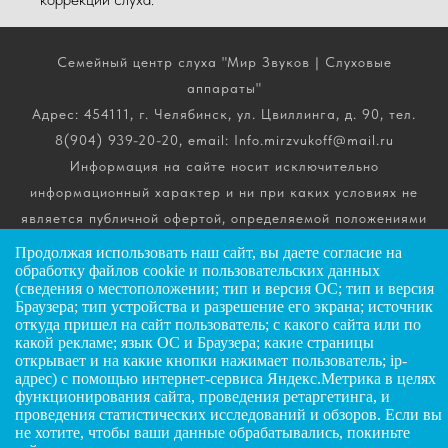
Семейный центр слуха "Мир Звуков | Слуховые
аппараты"
Адрес: 454111, г. Челябинск, ул. Цвиллинга, д. 90, тел.
8(904) 939-20-20, email: Info.mirzvukoff@mail.ru
Информация на сайте носит исключительно
информационный характер и ни при каких условиях не
является публичной офертой, определяемой положениями
ч. 2 ст. 437 Гражданского кодекса РФ. Получить
Продолжая использовать наш сайт, вы даете
согласие
на
подробную информацию о стоимости, комплектации и
обработку файлов cookie и пользовательских данных
(сведения о местоположении; тип и версия ОС; тип и версия
сроках выполнения услуг вы можете по телефону горячей
Браузера; тип устройства и разрешение его экрана; источник
линии.
откуда пришел на сайт пользователь; с какого сайта или по
какой рекламе; язык ОС и Браузера; какие страницы
открывает и на какие кнопки нажимает пользователь; ip-
ИП Андриянов Анатолий Николаевич
адрес) с помощью интернет-сервиса Яндекс.Метрика в целях
функционирования сайта, проведения ретаргетинга, и
ИНН: 025607445034
ЗАДАТЬ ВОПРОС
проведения статистических исследований и обзоров. Если вы
ОГРНИП: 323028000072885
не хотите, чтобы ваши данные обрабатывались, покиньте