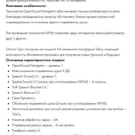
уровня функциональности. Работает на 10 батарейке.
Ключевые особенности:
Технология OpenSound Navigator обеспечивает лучшую разборчивость речи
благодаря непрерывному анализу обстановки, балансировке громкостей
индивидуальных источников звука и подавлению шума.
Беспроводная технология NFMI позволяет двум аппаратам взаимодействовать
друг с другом.
Oticon Opn построен на мощной 64 канальной платформе Velox, имеющей
возможность обновления прошивки для получения новых функций в будущем.
Основные характеристики модели:
OpenSound Navigator – уровень 1.
Максимальное подавление шума 9 Дб.
Speech Guard LX – уровень 1.
Spatial Sound LX (опция, при использовании NFMI) – 4 полосы.
Soft Speech Booster LX.
Speech Rescue LX
Clear Dynamics.
Объемное подавление шума (опция, при использовании NFMI).
Частотный диапазон, доступный для регулировки усиления при настройке –
10кГц.
Каналов обработки звука – 64.
Подавление резких звуков – 4 настройки.
Feedback shield LX.