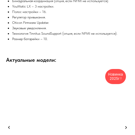
Бинауральная координация (опция, если NFMI не используется).
YouMatic LX – 3 настройки.
Полос настройки – 16.
Регулятор привыкания.
Oticon Firmware Updater.
Звуковые уведомления.
Технология Tinnitus SoundSupport (опция, если NFMI не используется).
Размер батарейки – 10.
Актуальные модели:
Новинка
2025г.!