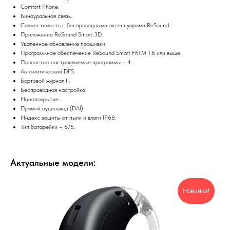
Comfort Phone.
Бинауральная связь.
Совместимость с беспроводными аксессуарами ReSound.
Приложение ReSound Smart 3D.
Удаленное обновление прошивки.
Программное обеспечение ReSound Smart FitTM 1.6 или выше.
Полностью настраиваемые программы – 4.
Автоматический DFS.
Бортовой журнал II.
Беспроводная настройка.
Нанопокрытие.
Прямой аудиовход (DAI).
Индекс защиты от пыли и влаги IP68.
Тип батарейки – 675.
Актуальные модели:
Новинка!