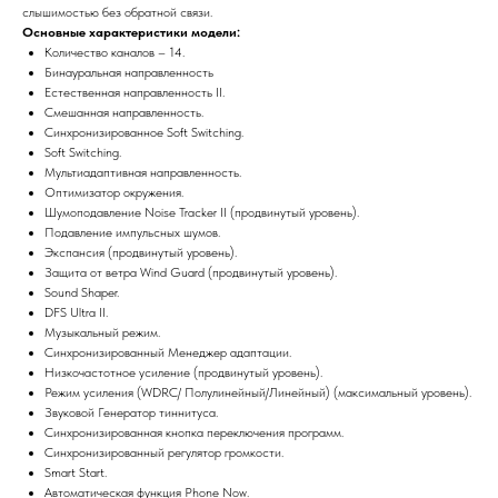
слышимостью без обратной связи.
Основные характеристики модели:
Количество каналов – 14.
Бинауральная направленность
Естественная направленность II.
Смешанная направленность.
Синхронизированное Soft Switching.
Soft Switching.
Мультиадаптивная направленность.
Оптимизатор окружения.
Шумоподавление Noise Tracker II (продвинутый уровень).
Подавление импульсных шумов.
Экспансия (продвинутый уровень).
Защита от ветра Wind Guard (продвинутый уровень).
Sound Shaper.
DFS Ultra II.
Музыкальный режим.
Синхронизированный Менеджер адаптации.
Низкочастотное усиление (продвинутый уровень).
Режим усиления (WDRC/ Полулинейный/Линейный) (максимальный уровень).
Звуковой Генератор тиннитуса.
Синхронизированная кнопка переключения программ.
Синхронизированный регулятор громкости.
Smart Start.
Автоматическая функция Phone Now.