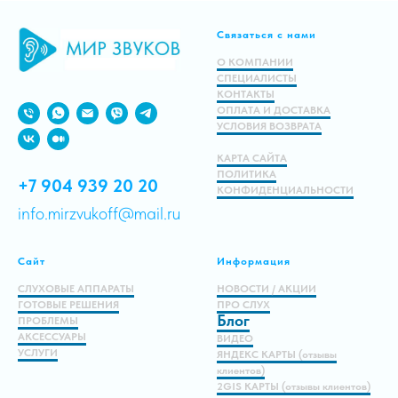
Связаться с нами
В корзину
О КОМПАНИИ
СПЕЦИАЛИСТЫ
КОНТАКТЫ
ОПЛАТА И ДОСТАВКА
УСЛОВИЯ ВОЗВРАТА
КАРТА САЙТА
ПОЛИТИКА
+7 904 939 20 20
КОНФИДЕНЦИАЛЬНОСТИ
info.mirzvukoff@mail.ru
Сайт
Информация
СЛУХОВЫЕ АППАРАТЫ
НОВОСТИ / АКЦИИ
ГОТОВЫЕ РЕШЕНИЯ
ПРО СЛУХ
Блог
ПРОБЛЕМЫ
АКСЕССУАРЫ
ВИДЕО
УСЛУГИ
ЯНДЕКС КАРТЫ (отзывы
клиентов)
2GIS КАРТЫ (отзывы клиентов)