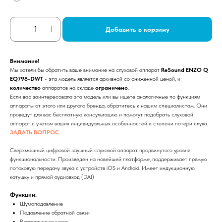
Добавить в корзину
Внимание!
Мы хотели бы обратить ваше внимание на слуховой аппарат
ReSound ENZO Q
EQ798-DWT
- эта модель является архивной со сниженной ценой, и
количество
аппаратов на складе
ограничено
.
Если вас заинтересовала эта модель или вы ищете аналогичные по функциям
аппараты от этого или другого бренда, обратитесь к нашим специалистам. Они
проведут для вас бесплатную консультацию и помогут подобрать слуховой
аппарат с учётом ваших индивидуальных особенностей и степени потери слуха.
ЗАДАТЬ ВОПРОС
Сверхмощный цифровой заушный слуховой аппарат продвинутого уровня
функциональности. Произведен на новейшей платформе, поддерживает прямую
потоковую передачу звука с устройств iOS и Android. Имеет индукционную
катушку и прямой аудиовход (DAI)
Функции:
Шумоподавление
Подавление обратной связи
Влагозащищенность