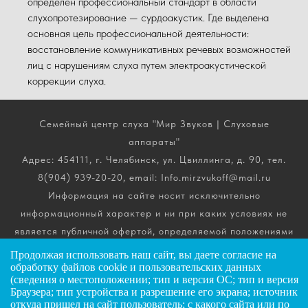
определен профессиональный стандарт в области
слухопротезирование — сурдоакустик. Где выделена
основная цель профессиональной деятельности:
восстановление коммуникативных речевых возможностей
лиц с нарушениям слуха путем электроакустической
коррекции слуха.
Семейный центр слуха "Мир Звуков | Слуховые
аппараты"
Адрес: 454111, г. Челябинск, ул. Цвиллинга, д. 90, тел.
8(904) 939-20-20, email: Info.mirzvukoff@mail.ru
Информация на сайте носит исключительно
информационный характер и ни при каких условиях не
является публичной офертой, определяемой положениями
ч. 2 ст. 437 Гражданского кодекса РФ. Получить
Продолжая использовать наш сайт, вы даете
согласие
на
подробную информацию о стоимости, комплектации и
обработку файлов cookie и пользовательских данных
(сведения о местоположении; тип и версия ОС; тип и версия
сроках выполнения услуг вы можете по телефону горячей
Браузера; тип устройства и разрешение его экрана; источник
линии.
откуда пришел на сайт пользователь; с какого сайта или по