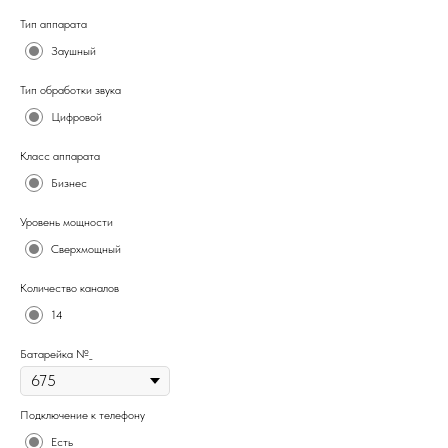
Тип аппарата
Заушный
Тип обработки звука
Цифровой
Класс аппарата
Бизнес
Уровень мощности
Сверхмощный
Количество каналов
14
Батарейка №_
Подключение к телефону
Есть