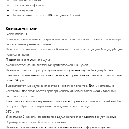
Беспроводные функции
Нанопокрытие
Полная совместимость с iPhone и/или с Android
Ключевые технологии:
Noise Tracker II
Уникальная технология спектрального вычитания уменьшает нежелательный шум
без ухудшения речевого сигнала.
Пользователь получает повышенный комфорт в шумных ситуациях без ущерба для
понимания речи.
Подавление импульсного шума
Уменьшает усиление внезапных, кратковременных шумов.
Повышает комфорт при прослушивании импульсных звуков без ущерба для
слышимости умеренных и громких звуков, которые должен слышать пользователь.
Sound Shaper
Высокочастотные звуки сжимаются в частотном спектре. Для минимизации
искажений поддерживается пропорциональная зависимость между входной и
выходной частотами.
Улучшается слышимость речевых сигналов, которые в противном случае были бы
потеряны. При этом сохраняется наилучшее качество звука.
DFS Ultra II
Уникальная 2-канальная система с двумя фильтрами подавляет акустическую
обратную связь с еще большей точностью.
Пользователь может наслаждаться дополнительным комфортом и лучшей