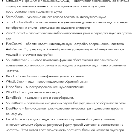
UltraZoom (Премиум с повышением ОСШ) – адаптивная многоканальная система
формирования направленности, оснащенная уникальной функцией
пространственного подавления шума.
StereoZoom – усиление одного голоса в условиях диффузного шума.
auto Acclimatization – автоматическое увеличение уровня усиления звука по мере
приобретения опыта использования слухового аппарата.
ZoomControl – автоматический выбор направления речи и передача звука на другое
ухо.
FlexControl – обеспечивает индивидуальную настройку операционной системы
AutoSense OS, превращая обычный регулятор, перемещаемый вверх или вниз, в
мощный инструмент настройки.
SoundRecover 2 – новое поколение функции обеспечивает дополнительное
повышение различимости звуков и оснащено алгоритмом адаптивного снижения
частоты.
Real Ear Sound – имитация функции ушной раковины.
WhistleBlock – адаптивное подавление обратной связи.
NoiseBlock – высокоразрешающее шумоподавление.
WindBlock – подавление шума ветра.
EchoBlock – подавление эха и реверберации.
SoundRelax – подавление импульсных звуков без ухудшения разборчивости речи.
DuoPhone – бинауральное прослушивание телефона при поднесении трубки к
одному уху.
FlexVolume – функция следует частотно-избирательной модели усиления,
интеллектуальным образом регулируя форму кривой усиления в соответствии с
частотой. Этот метод дает возможность достигать большей четкости звука при