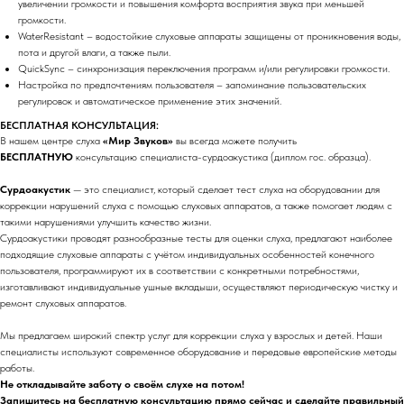
увеличении громкости и повышения комфорта восприятия звука при меньшей
громкости.
WaterResistant – водостойкие слуховые аппараты защищены от проникновения воды,
пота и другой влаги, а также пыли.
QuickSync – синхронизация переключения программ и/или регулировки громкости.
Настройка по предпочтениям пользователя – запоминание пользовательских
регулировок и автоматическое применение этих значений.
БЕСПЛАТНАЯ КОНСУЛЬТАЦИЯ:
В нашем центре слуха
«Мир Звуков»
вы всегда можете получить
БЕСПЛАТНУЮ
консультацию специалиста-сурдоакустика (диплом гос. образца).
Сурдоакустик
— это специалист, который сделает тест слуха на оборудовании для
коррекции нарушений слуха с помощью слуховых аппаратов, а также помогает людям с
такими нарушениями улучшить качество жизни.
Сурдоакустики проводят разнообразные тесты для оценки слуха, предлагают наиболее
подходящие слуховые аппараты с учётом индивидуальных особенностей конечного
пользователя, программируют их в соответствии с конкретными потребностями,
изготавливают индивидуальные ушные вкладыши, осуществляют периодическую чистку и
ремонт слуховых аппаратов.
Мы предлагаем широкий спектр услуг для коррекции слуха у взрослых и детей. Наши
специалисты используют современное оборудование и передовые европейские методы
работы.
Не откладывайте заботу о своём слухе на потом!
Запишитесь на бесплатную консультацию прямо сейчас и сделайте правильный