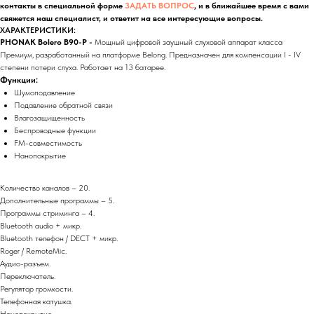
контакты в специальной форме
ЗАДАТЬ ВОПРОС
, и в ближайшее время с вами
свяжется наш специалист, и ответит на все интересующие вопросы.
ХАРАКТЕРИСТИКИ:
PHONAK Bolero B90-P -
Мощный цифровой заушный слуховой аппарат класса
Премиум, разработанный на платформе Belong. Предназначен для компенсации I - IV
степени потери слуха. Работает на 13 батарее.
Функции:
Шумоподавление
Подавление обратной связи
Влагозащищенность
Беспроводные функции
FM-совместимость
Нанопокрытие
Количество каналов – 20.
Дополнительные программы – 5.
Программы стриминга – 4.
Bluetooth audio + микр.
Bluetooth телефон / DECT + микр.
Roger / RemoteMic.
Аудио-разъем.
Переключатель.
Регулятор громкости.
Телефонная катушка.
Нанопокрытие.