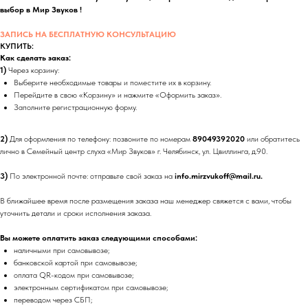
выбор в Мир Звуков !
ЗАПИСЬ НА БЕСПЛАТНУЮ КОНСУЛЬТАЦИЮ
КУПИТЬ:
Как сделать заказ:
1)
Через корзину:
Выберите необходимые товары и поместите их в корзину.
Перейдите в свою «Корзину» и нажмите «Оформить заказ».
Заполните регистрационную форму.
2)
Для оформления по телефону: позвоните по номерам
89049392020
или обратитесь
лично в Семейный центр слуха «Мир Звуков» г. Челябинск, ул. Цвиллинга, д.90.
3)
По электронной почте: отправьте свой заказ на
info.mirzvukoff@mail.ru.
В ближайшее время после размещения заказа наш менеджер свяжется с вами, чтобы
уточнить детали и сроки исполнения заказа.
Вы можете оплатить заказ следующими способами:
наличными при самовывозе;
банковской картой при самовывозе;
оплата QR-кодом при самовывозе;
электронным сертификатом при самовывозе;
переводом через СБП;