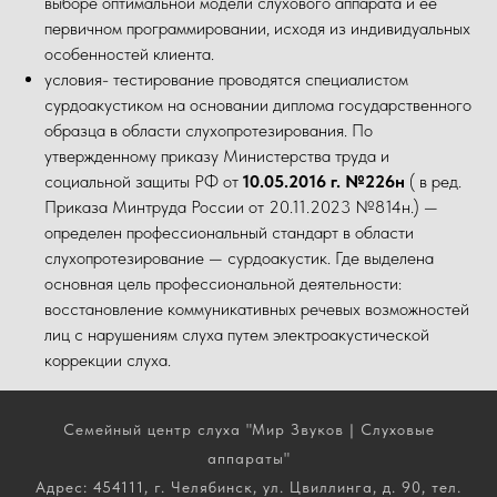
выборе оптимальной модели слухового аппарата и её
первичном программировании, исходя из индивидуальных
особенностей клиента.
условия- тестирование проводятся специалистом
сурдоакустиком на основании диплома государственного
образца в области слухопротезирования. По
утвержденному приказу Министерства труда и
социальной защиты РФ от
10.05.2016 г. №226н
( в ред.
Приказа Минтруда России от 20.11.2023 №814н.) —
определен профессиональный стандарт в области
слухопротезирование — сурдоакустик. Где выделена
основная цель профессиональной деятельности:
восстановление коммуникативных речевых возможностей
лиц с нарушениям слуха путем электроакустической
коррекции слуха.
Семейный центр слуха "Мир Звуков | Слуховые
аппараты"
Адрес: 454111, г. Челябинск, ул. Цвиллинга, д. 90, тел.