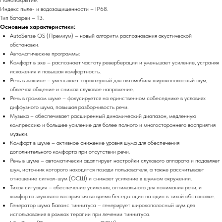
Индекс пыле- и водозащищенности – IP68.
Тип батареи – 13.
Основные характеристики:
AutoSense OS (Премиум) – новый алгоритм распознавания акустической
обстановки.
Автоматические программы:
Комфорт в эхе – распознает частоту реверберации и уменьшает усиление, устраняя
искажения и повышая комфортность.
Речь в машине – уменьшает характерный для автомобиля широкополосный шум,
облегчая общение и снижая слуховое напряжение.
Речь в громком шуме – фокусируется на единственном собеседнике в условиях
диффузного шума, повышая разборчивость речи.
Музыка – обеспечивает расширенный динамический диапазон, медленную
компрессию и большее усиление для более полного и многостороннего восприятия
музыки.
Комфорт в шуме – активное снижение уровня шума для обеспечения
дополнительного комфорта при отсутствии речи.
Речь в шуме – автоматически адаптирует настройки слухового аппарата и подавляет
шум, источник которого находится позади пользователя, а также рассчитывает
отношение сигнал-шум (ОСШ) и снижает усиление в шумном окружении.
Тихая ситуация – обеспечение усиления, оптимального для понимания речи, и
комфорта звукового восприятия во время беседы один на один в тихой обстановке.
Генератор шума Баланс тиннитуса – генерирует широкополосный шум для
использования в рамках терапии при лечении тиннитуса.