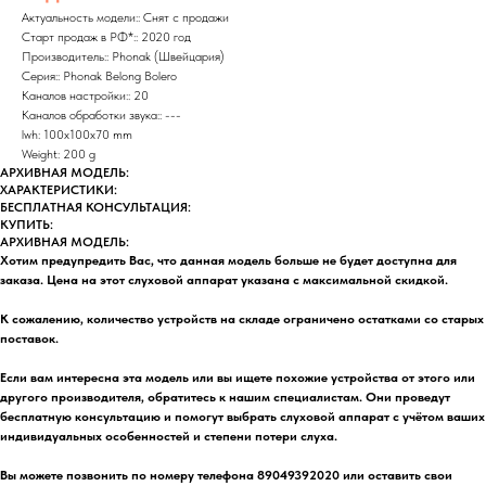
Актуальность модели:: Снят с продажи
Старт продаж в РФ*:: 2020 год
Производитель:: Phonak (Швейцария)
Серия:: Phonak Belong Bolero
Каналов настройки:: 20
Каналов обработки звука:: ---
lwh: 100x100x70 mm
Weight: 200 g
АРХИВНАЯ МОДЕЛЬ:
ХАРАКТЕРИСТИКИ:
БЕСПЛАТНАЯ КОНСУЛЬТАЦИЯ:
КУПИТЬ:
АРХИВНАЯ МОДЕЛЬ:
Хотим предупредить Вас, что данная модель больше не будет доступна для
заказа. Цена на этот слуховой аппарат указана с максимальной скидкой.
К сожалению, количество устройств на складе ограничено остатками со старых
поставок.
Если вам интересна эта модель или вы ищете похожие устройства от этого или
другого производителя, обратитесь к нашим специалистам. Они проведут
бесплатную консультацию и помогут выбрать слуховой аппарат с учётом ваших
индивидуальных особенностей и степени потери слуха.
Вы можете позвонить по номеру телефона 89049392020 или оставить свои