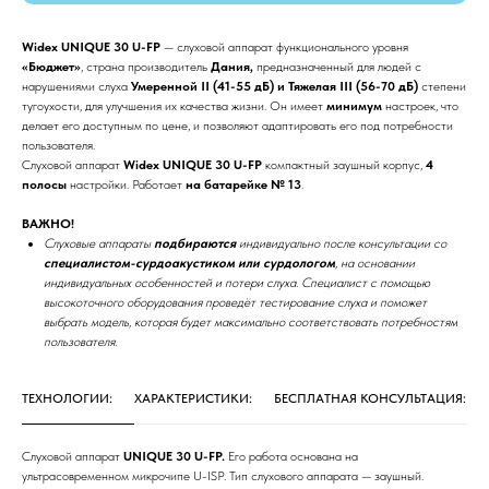
Widex UNIQUE 30 U-FP
— слуховой аппарат функционального уровня
«Бюджет»
, страна производитель
Дания,
предназначенный для людей с
нарушениями слуха
Умеренной II (41-55 дБ) и Тяжелая III (56-70 дБ)
степени
тугоухости, для улучшения их качества жизни. Он имеет
минимум
настроек, что
делает его доступным по цене, и позволяют адаптировать его под потребности
пользователя.
Слуховой аппарат
Widex UNIQUE 30 U-FP
компактный заушный корпус,
4
полосы
настройки. Работает
на батарейке № 13
.
ВАЖНО!
Слуховые аппараты
подбираются
индивидуально после консультации со
специалистом-сурдоакустиком или сурдологом
, на основании
индивидуальных особенностей и потери слуха. Специалист с помощью
высокоточного оборудования проведёт тестирование слуха и поможет
выбрать модель, которая будет максимально соответствовать потребностям
пользователя.
ТЕХНОЛОГИИ:
ХАРАКТЕРИСТИКИ:
БЕСПЛАТНАЯ КОНСУЛЬТАЦИЯ:
Слуховой аппарат
UNIQUE 30 U-FP.
Его работа основана на
ультрасовременном микрочипе U-ISP.
Тип слухового аппарата — заушный.