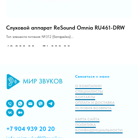
Слуховой аппарат ReSound Omnia RU461-DRW
Сл
Тип элемента питания: №312 (батарейка).
Мощ
Технический уровень: «Стандарт».
Раб
69 900.00
р.
76 000.00
р.
5
Заушный, RIC, 10 каналов.
Подробнее
Связаться с нами
В корзину
О КОМПАНИИ
СПЕЦИАЛИСТЫ
КОНТАКТЫ
ОПЛАТА И ДОСТАВКА
УСЛОВИЯ ВОЗВРАТА
КАРТА САЙТА
ПОЛИТИКА
+7 904 939 20 20
КОНФИДЕНЦИАЛЬНОСТИ