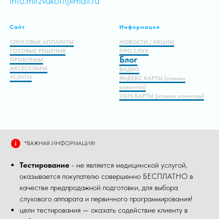
info.mirzvukoff@mail.ru
Сайт
Информация
СЛУХОВЫЕ АППАРАТЫ
НОВОСТИ / АКЦИИ
ГОТОВЫЕ РЕШЕНИЯ
ПРО СЛУХ
Блог
ПРОБЛЕМЫ
АКСЕССУАРЫ
ВИДЕО
УСЛУГИ
ЯНДЕКС КАРТЫ (отзывы
клиентов)
2GIS КАРТЫ (отзывы клиентов)
*ВАЖНАЯ ИНФОРМАЦИЯ!
Тестирование
- не является медицинской услугой,
оказывается покупателю совершенно БЕСПЛАТНО в
качестве предпродажной подготовки, для выбора
слухового аппарата и первичного программирования!
цели тестирования — оказать содействие клиенту в