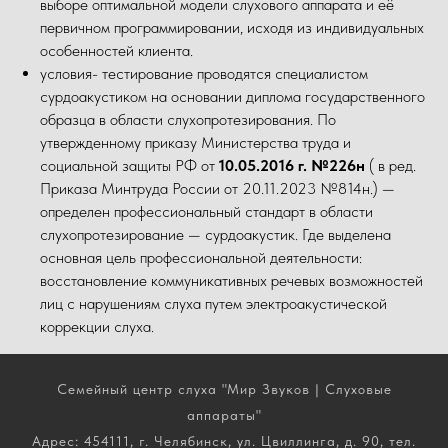
выборе оптимальной модели слухового аппарата и её
первичном программировании, исходя из индивидуальных
особенностей клиента.
условия- тестирование проводятся специалистом
сурдоакустиком на основании диплома государственного
образца в области слухопротезирования. По
утвержденному приказу Министерства труда и
социальной защиты РФ от
10.05.2016 г. №226н
( в ред.
Приказа Минтруда России от 20.11.2023 №814н.) —
определен профессиональный стандарт в области
слухопротезирование — сурдоакустик. Где выделена
основная цель профессиональной деятельности:
восстановление коммуникативных речевых возможностей
лиц с нарушениям слуха путем электроакустической
коррекции слуха.
Семейный центр слуха "Мир Звуков | Слуховые
аппараты"
Адрес: 454111, г. Челябинск, ул. Цвиллинга, д. 90, тел.