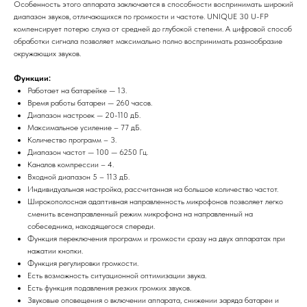
Особенность этого аппарата заключается в способности воспринимать широкий
диапазон звуков, отличающихся по громкости и частоте. UNIQUE 30 U-FP
компенсирует потерю слуха от средней до глубокой степени. А цифровой способ
обработки сигнала позволяет максимально полно воспринимать разнообразие
окружающих звуков.
Функции:
Работает на батарейке — 13.
Время работы батареи — 260 часов.
Диапазон настроек — 20-110 дБ.
Максимальное усиление – 77 дБ.
Количество программ – 3.
Диапазон частот — 100 — 6250 Гц.
Каналов компрессии – 4.
Входной диапазон 5 – 113 дБ.
Индивидуальная настройка, рассчитанная на большое количество частот.
Широкополосная адаптивная направленность микрофонов позволяет легко
сменить всенаправленный режим микрофона на направленный на
собеседника, находящегося спереди.
Функция переключения программ и громкости сразу на двух аппаратах при
нажатии кнопки.
Функция регулировки громкости.
Есть возможность ситуационной оптимизации звука.
Есть функция подавления резких громких звуков.
Звуковые оповещения о включении аппарата, снижении заряда батареи и