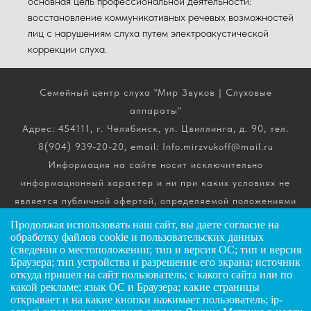
основная цель профессиональной деятельности:
восстановление коммуникативных речевых возможностей
лиц с нарушениям слуха путем электроакустической
коррекции слуха.
Семейный центр слуха "Мир Звуков | Слуховые
аппараты"
Адрес: 454111, г. Челябинск, ул. Цвиллинга, д. 90, тел.
8(904) 939-20-20, email: Info.mirzvukoff@mail.ru
Информация на сайте носит исключительно
информационный характер и ни при каких условиях не
является публичной офертой, определяемой положениями
ч. 2 ст. 437 Гражданского кодекса РФ. Получить
Продолжая использовать наш сайт, вы даете
согласие
на
подробную информацию о стоимости, комплектации и
обработку файлов cookie и пользовательских данных
(сведения о местоположении; тип и версия ОС; тип и версия
сроках выполнения услуг вы можете по телефону горячей
Браузера; тип устройства и разрешение его экрана; источник
линии.
откуда пришел на сайт пользователь; с какого сайта или по
какой рекламе; язык ОС и Браузера; какие страницы
открывает и на какие кнопки нажимает пользователь; ip-
ИП Андриянов Анатолий Николаевич