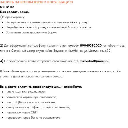
ЗАПИСЬ НА БЕСПЛАТНУЮ КОНСУЛЬТАЦИЮ
КУПИТЬ:
Как сделать заказ:
1)
Через корзину:
Выберите необходимые товары и поместите их в корзину.
Перейдите в свою «Корзину» и нажмите «Оформить заказ».
Заполните регистрационную форму.
2)
Для оформления по телефону: позвоните по номерам
89049392020
или обратитесь
лично в Семейный центр слуха «Мир Звуков» г. Челябинск, ул. Цвиллинга, д.90.
3)
По электронной почте: отправьте свой заказ на
info.mirzvukoff@mail.ru.
В ближайшее время после размещения заказа наш менеджер свяжется с вами, чтобы
уточнить детали и сроки исполнения заказа.
Вы можете оплатить заказ следующими способами:
наличными при самовывозе;
банковской картой при самовывозе;
оплата QR-кодом при самовывозе;
электронным сертификатом при самовывозе;
переводом через СБП;
переводом через Банк по реквизитам;