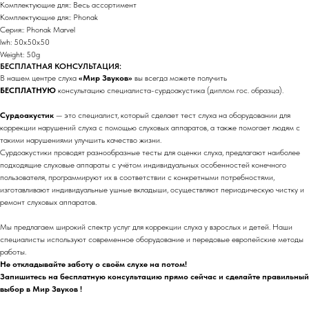
Комплектующие для:: Весь ассортимент
Комплектующие для:: Phonak
Серия:: Phonak Marvel
lwh: 50x50x50
Weight: 50g
БЕСПЛАТНАЯ КОНСУЛЬТАЦИЯ:
В нашем центре слуха
«Мир Звуков»
вы всегда можете получить
БЕСПЛАТНУЮ
консультацию специалиста-сурдоакустика (диплом гос. образца).
Сурдоакустик
— это специалист, который сделает тест слуха на оборудовании для
коррекции нарушений слуха с помощью слуховых аппаратов, а также помогает людям с
такими нарушениями улучшить качество жизни.
Сурдоакустики проводят разнообразные тесты для оценки слуха, предлагают наиболее
подходящие слуховые аппараты с учётом индивидуальных особенностей конечного
пользователя, программируют их в соответствии с конкретными потребностями,
изготавливают индивидуальные ушные вкладыши, осуществляют периодическую чистку и
ремонт слуховых аппаратов.
Мы предлагаем широкий спектр услуг для коррекции слуха у взрослых и детей. Наши
специалисты используют современное оборудование и передовые европейские методы
работы.
Не откладывайте заботу о своём слухе на потом!
Запишитесь на бесплатную консультацию прямо сейчас и сделайте правильный
выбор в Мир Звуков !