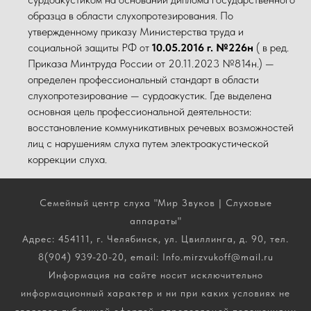
образца в области слухопротезирования. По
утвержденному приказу Министерства труда и
социальной защиты РФ от
10.05.2016 г. №226н
( в ред.
Приказа Минтруда России от 20.11.2023 №814н.) —
определен профессиональный стандарт в области
слухопротезирование — сурдоакустик. Где выделена
основная цель профессиональной деятельности:
восстановление коммуникативных речевых возможностей
лиц с нарушениям слуха путем электроакустической
коррекции слуха.
Семейный центр слуха "Мир Звуков | Слуховые
аппараты"
Адрес: 454111, г. Челябинск, ул. Цвиллинга, д. 90, тел.
8(904) 939-20-20, email: Info.mirzvukoff@mail.ru
Информация на сайте носит исключительно
информационный характер и ни при каких условиях не
является публичной офертой, определяемой положениями