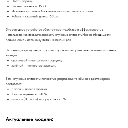
Цвет – черный.
Разъем питания – USB A.
Источник питания – блок питания из комплекта поставки.
Кабель – съемный, длина 150 см.
Это зарядное устройство обеспечивает удобство и эффективность в
использовании, позволяя заряжать слуховые аппараты без необходимости
подключения к источнику питания каждый раз.
По светодиодному индикатору на слуховом аппарате легко понять состояние
зарядки:
оранжевый — выполняется зарядка;
зелёный — полностью заряжен.
Если слуховые аппараты полностью разряжены, то обычное время зарядки
составляет:
3 часа — полная зарядка;
1 час — зарядка на 50 %;
полчаса (0,5 часа) — зарядка на 25 %.
Актуальные модели: