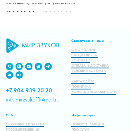
U
Компактный слуховой аппарат, премиум класса.
Работает на встроенном литий-ионном аккумуляторе.
Тип
124 000.00
р.
154 000.00
р.
Тех
2
Зау
Подробнее
Связаться с нами
В корзину
О КОМПАНИИ
СПЕЦИАЛИСТЫ
КОНТАКТЫ
ОПЛАТА И ДОСТАВКА
УСЛОВИЯ ВОЗВРАТА
КАРТА САЙТА
ПОЛИТИКА
+7 904 939 20 20
КОНФИДЕНЦИАЛЬНОСТИ
info.mirzvukoff@mail.ru
Сайт
Информация
СЛУХОВЫЕ АППАРАТЫ
НОВОСТИ / АКЦИИ
ГОТОВЫЕ РЕШЕНИЯ
ПРО СЛУХ