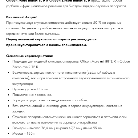
Oticon More miniRITE R и Oticon Zircon miniRITE R
представляет собой
удобное и функциональное решение для быстрой зарядки слуховых аппаратов.
Внимание! Акция!
При покупке двух слуховых аппаратов действует скидка 50 % на зарядные
станции. Это делает приобретение комплекта из двух слуховых аппаратов и
зарядной станции более выгодным.
Перед покупкой слухового аппарата рекомендуется
проконсультироваться с нашим специалистом.
Основные характеристики:
Подходит для моделей слуховых аппаратов: Oticon More miniRITE R и Oticon
Zircon miniRITE R.
Возможность зарядки как от источника питания (съёмный кабель в
комплекте), так и при помощи встроенного перезаряжаемого литий-ионного
аккумулятора.
Производитель: Oticon.
Подключение: проводное.
Зарядка осуществляется индуктивным способом.
Есть светодиодный индикатор уровня заряда аккумулятора и состояния
зарядки.
Слуховые аппараты автоматически начинают заряжаться и автоматически
включаются после извлечения из зарядного устройства.
Размеры – высота 76,4 мм / ширина 47,2 мм / длина 95 мм.
Масса – 180 г.