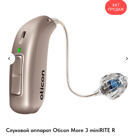
ХИТ
ПРОДАЖ
Слуховой аппарат Oticon More 3 miniRITE R
Сл