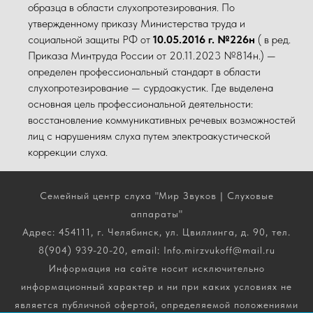
образца в области слухопротезирования. По
утвержденному приказу Министерства труда и
социальной защиты РФ от
10.05.2016 г. №226н
( в ред.
Приказа Минтруда России от 20.11.2023 №814н.) —
определен профессиональный стандарт в области
слухопротезирование — сурдоакустик. Где выделена
основная цель профессиональной деятельности:
восстановление коммуникативных речевых возможностей
лиц с нарушениям слуха путем электроакустической
коррекции слуха.
Семейный центр слуха "Мир Звуков | Слуховые
аппараты"
Адрес: 454111, г. Челябинск, ул. Цвиллинга, д. 90, тел.
8(904) 939-20-20, email: Info.mirzvukoff@mail.ru
Информация на сайте носит исключительно
информационный характер и ни при каких условиях не
является публичной офертой, определяемой положениями