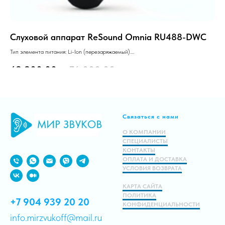
Слуховой аппарат ReSound Omnia RU488-DWС
Cл
Тип элемента питания: Li-Ion (перезаряжаемый).
Тип
Технический уровень: «Стандарт».
Тех
69 900.00
р.
76 000.00
р.
3
Заушный, BTE, Мощный, 10 каналов.
Зау
Подробнее
Связаться с нами
В корзину
О КОМПАНИИ
СПЕЦИАЛИСТЫ
КОНТАКТЫ
ОПЛАТА И ДОСТАВКА
УСЛОВИЯ ВОЗВРАТА
КАРТА САЙТА
ПОЛИТИКА
+7 904 939 20 20
КОНФИДЕНЦИАЛЬНОСТИ
info.mirzvukoff@mail.ru