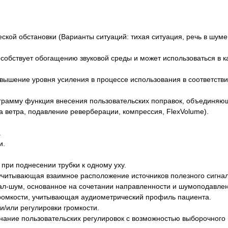
ской обстановки (Варианты ситуаций: тихая ситуация, речь в шуме
собствует обогащению звуковой среды и может использоваться в 
 повышение уровня усиления в процессе использования в соответс
рограмму функция внесения пользовательских поправок, объединя
 ветра, подавление реверберации, компрессия, FlexVolume).
.
и.
ри поднесении трубки к одному уху.
 учитывающая взаимное расположение источников полезного сигна
ал-шум, основанное на сочетании направленности и шумоподавлен
громкости, учитывающая аудиометрический профиль пациента.
/или регулировки громкости.
нание пользовательских регулировок с возможностью выборочного 