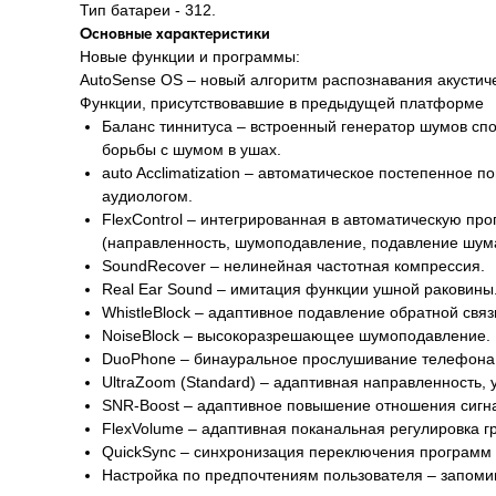
Тип батареи - 312.
Основные характеристики
Новые функции и программы:
AutoSense OS – новый алгоритм распознавания акустиче
Функции, присутствовавшие в предыдущей платформе
Баланс тиннитуса – встроенный генератор шумов спо
борьбы с шумом в ушах.
auto Acclimatization – автоматическое постепенное
аудиологом.
FlexControl – интегрированная в автоматическую п
(направленность, шумоподавление, подавление шума
SoundRecover – нелинейная частотная компрессия.
Real Ear Sound – имитация функции ушной раковины
WhistleBlock – адаптивное подавление обратной связ
NoiseBlock – высокоразрешающее шумоподавление.
DuoPhone – бинауральное прослушивание телефона п
UltraZoom (Standard) – адаптивная направленность,
SNR-Boost – адаптивное повышение отношения сигн
FlexVolume – адаптивная поканальная регулировка 
QuickSync – синхронизация переключения программ и
Настройка по предпочтениям пользователя – запоми