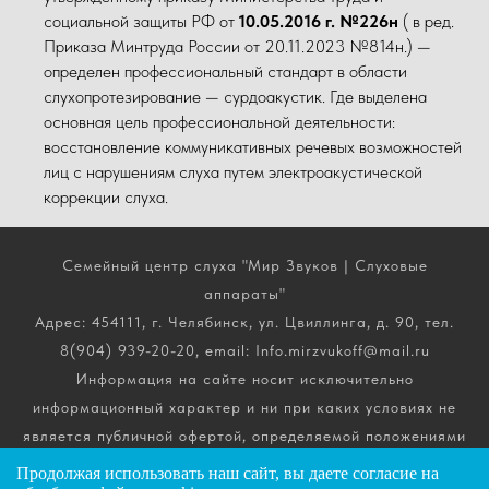
социальной защиты РФ от
10.05.2016 г. №226н
( в ред.
Приказа Минтруда России от 20.11.2023 №814н.) —
определен профессиональный стандарт в области
слухопротезирование — сурдоакустик. Где выделена
основная цель профессиональной деятельности:
восстановление коммуникативных речевых возможностей
лиц с нарушениям слуха путем электроакустической
коррекции слуха.
Семейный центр слуха "Мир Звуков | Слуховые
аппараты"
Адрес: 454111, г. Челябинск, ул. Цвиллинга, д. 90, тел.
8(904) 939-20-20, email: Info.mirzvukoff@mail.ru
Информация на сайте носит исключительно
информационный характер и ни при каких условиях не
является публичной офертой, определяемой положениями
ч. 2 ст. 437 Гражданского кодекса РФ. Получить
Продолжая использовать наш сайт, вы даете
согласие
на