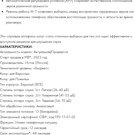
Автоматическая регулировка усиления (АРУ) сохраняет естественное соотношение
звуков различной громкости.
Режимы работы М-Т позволяют выбирать между восприятием окружающих звуков или
использованием телефона, обеспечивая достаточную громкость и чёткость во время
разговора.
Эти слуховые аппараты могут стать отличным выбором для тех, кто ищет эффективное и
доступное решение для улучшения слуха.
ХАРАКТЕРИСТИКИ:
Актуальность модели:: Актуальная/Продается
Старт продаж в РФ*:: 2023 год
Производитель:: Исток (Россия)
Технический уровень:: «Бюджет»
Кому:: для Взрослых
Кому:: для Пожилых
Тип корпуса:: Заушный (BTE)
Степень потери слуха:: 1ст. Легкая (26-40 дБ)
Степень потери слуха:: 2ст. Умеренная (41-55 дБ)
Степень потери слуха:: 3ст. Тяжелая (56-70 дБ)
Тип обработки сигнала:: Аналоговый
Тип элемента питания:: 13 (батарейка)
Электронный сертификат СФР:: код ТРУ 17-01-02
Функции:: Имеет телефонную катушку
Гарантийный срок:: 12 месяцев
Срок эксплуатации*:: 48 месяцев