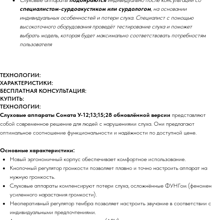
специалистом-сурдоакустиком или сурдологом
, на основании
индивидуальных особенностей и потери слуха. Специалист с помощью
высокоточного оборудования проведёт тестирование слуха и поможет
выбрать модель, которая будет максимально соответствовать потребностям
пользователя
ТЕХНОЛОГИИ:
ХАРАКТЕРИСТИКИ:
БЕСПЛАТНАЯ КОНСУЛЬТАЦИЯ:
КУПИТЬ:
ТЕХНОЛОГИИ:
Слуховые аппараты Соната У-12;13;15;28 обновлённой версии
представляют
собой современное решение для людей с нарушениями слуха. Они предлагают
оптимальное соотношение функциональности и надёжности по доступной цене.
Основные характеристики:
Новый эргономичный корпус обеспечивает комфортное использование.
Кнопочный регулятор громкости позволяет плавно и точно настроить аппарат на
нужную громкость.
Слуховые аппараты компенсируют потери слуха, осложнённые ФУНГом (феномен
усиленного нарастания громкости).
Неоперативный регулятор тембра позволяет настроить звучание в соответствии с
индивидуальными предпочтениями.