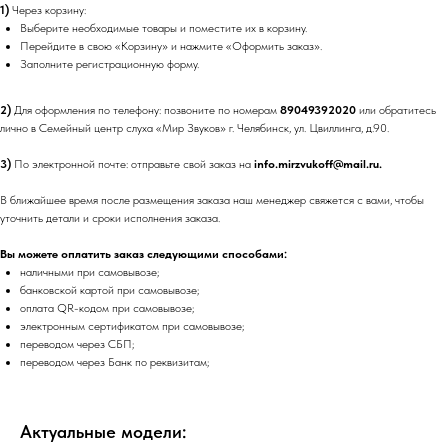
1)
Через корзину:
Выберите необходимые товары и поместите их в корзину.
Перейдите в свою «Корзину» и нажмите «Оформить заказ».
Заполните регистрационную форму.
2)
Для оформления по телефону: позвоните по номерам
89049392020
или обратитесь
лично в Семейный центр слуха «Мир Звуков» г. Челябинск, ул. Цвиллинга, д.90.
3)
По электронной почте: отправьте свой заказ на
info.mirzvukoff@mail.ru.
В ближайшее время после размещения заказа наш менеджер свяжется с вами, чтобы
уточнить детали и сроки исполнения заказа.
Вы можете оплатить заказ следующими способами:
наличными при самовывозе;
банковской картой при самовывозе;
оплата QR-кодом при самовывозе;
электронным сертификатом при самовывозе;
переводом через СБП;
переводом через Банк по реквизитам;
Актуальные модели: