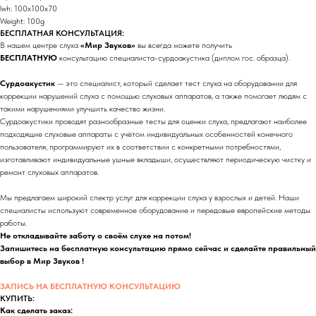
lwh: 100x100x70
Weight: 100g
БЕСПЛАТНАЯ КОНСУЛЬТАЦИЯ:
В нашем центре слуха
«Мир Звуков»
вы всегда можете получить
БЕСПЛАТНУЮ
консультацию специалиста-сурдоакустика (диплом гос. образца).
Сурдоакустик
— это специалист, который сделает тест слуха на оборудовании для
коррекции нарушений слуха с помощью слуховых аппаратов, а также помогает людям с
такими нарушениями улучшить качество жизни.
Сурдоакустики проводят разнообразные тесты для оценки слуха, предлагают наиболее
подходящие слуховые аппараты с учётом индивидуальных особенностей конечного
пользователя, программируют их в соответствии с конкретными потребностями,
изготавливают индивидуальные ушные вкладыши, осуществляют периодическую чистку и
ремонт слуховых аппаратов.
Мы предлагаем широкий спектр услуг для коррекции слуха у взрослых и детей. Наши
специалисты используют современное оборудование и передовые европейские методы
работы.
Не откладывайте заботу о своём слухе на потом!
Запишитесь на бесплатную консультацию прямо сейчас и сделайте правильный
выбор в Мир Звуков !
ЗАПИСЬ НА БЕСПЛАТНУЮ КОНСУЛЬТАЦИЮ
КУПИТЬ:
Как сделать заказ: