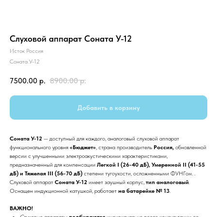
Слуховой аппарат Соната У-12
Исток Россия
Соната У-12
7500.00
р.
8900.00
р.
Добавить в корзину
Соната У-12
— доступный для каждого, аналоговый слуховой аппарат
функционального уровня
«Бюджет»
, страна производитель
Россия,
обновленной
версии с улучшенными электроакустическими характеристиками,
предназначенный для компенсации
Легкой I (26-40 дБ),
Умеренной II (41-55
дБ) и Тяжелая III (56-70 дБ)
степени тугоухости, осложненными ФУНГом. .
Слуховой аппарат
Соната У-12
имеет заушный корпус,
тип аналоговый
.
Оснащен индукционной катушкой, работает
на батарейке № 13
.
ВАЖНО!
Слуховые аппараты
подбираются
индивидуально после консультации со