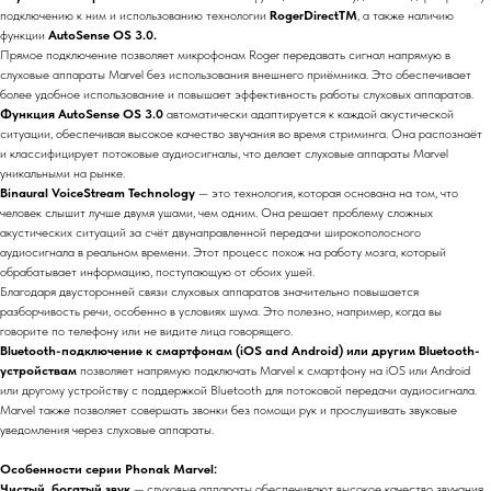
подключению к ним и использованию технологии
RogerDirectTM
, а также наличию
функции
AutoSense OS 3.0.
Прямое подключение позволяет микрофонам Roger передавать сигнал напрямую в
слуховые аппараты Marvel без использования внешнего приёмника. Это обеспечивает
более удобное использование и повышает эффективность работы слуховых аппаратов.
Функция AutoSense OS 3.0
автоматически адаптируется к каждой акустической
ситуации, обеспечивая высокое качество звучания во время стриминга. Она распознаёт
и классифицирует потоковые аудиосигналы, что делает слуховые аппараты Marvel
уникальными на рынке.
Binaural VoiceStream Technology
— это технология, которая основана на том, что
человек слышит лучше двумя ушами, чем одним. Она решает проблему сложных
акустических ситуаций за счёт двунаправленной передачи широкополосного
аудиосигнала в реальном времени. Этот процесс похож на работу мозга, который
обрабатывает информацию, поступающую от обоих ушей.
Благодаря двусторонней связи слуховых аппаратов значительно повышается
разборчивость речи, особенно в условиях шума. Это полезно, например, когда вы
говорите по телефону или не видите лица говорящего.
Bluetooth-подключение к смартфонам (iOS and Android) или другим Bluetooth-
устройствам
позволяет напрямую подключать Marvel к смартфону на iOS или Android
или другому устройству с поддержкой Bluetooth для потоковой передачи аудиосигнала.
Marvel также позволяет совершать звонки без помощи рук и прослушивать звуковые
уведомления через слуховые аппараты.
Особенности серии Phonak Marvel:
Чистый, богатый звук
— слуховые аппараты обеспечивают высокое качество звучания.