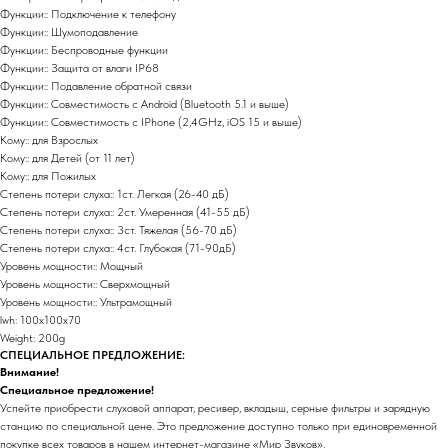
Функции:: Подключение к телефону
Функции:: Шумоподавление
Функции:: Беспроводные функции
Функции:: Защита от влаги IP68
Функции:: Подавление обратной связи
Функции:: Совместимость с Android (Bluetooth 5.1 и выше)
Функции:: Совместимость с IPhone (2,4GHz, iOS 15 и выше)
Кому:: для Взрослых
Кому:: для Детей (от 11 лет)
Кому:: для Пожилых
Степень потери слуха:: 1ст. Легкая (26-40 дБ)
Степень потери слуха:: 2ст. Умеренная (41-55 дБ)
Степень потери слуха:: 3ст. Тяжелая (56-70 дБ)
Степень потери слуха:: 4ст. Глубокая (71-90дБ)
Уровень мощности:: Мощный
Уровень мощности:: Сверхмощный
Уровень мощности:: Ультрамощный
lwh: 100x100x70
Weight: 200g
СПЕЦИАЛЬНОЕ ПРЕДЛОЖЕНИЕ:
Внимание!
Специальное предложение!
Успейте приобрести слуховой аппарат, ресивер, вкладыш, серные фильтры и зарядную
станцию по специальной цене. Это предложение доступно только при единовременной
покупке всех товаров в нашем интернет-магазине «Мир Звуков».