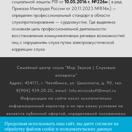
социальной защиты РФ от
10.05.2016 г. №226н
( в ред.
Приказа Минтруда России от 20.11.2023 №814н.) —
определен профессиональный стандарт в области
слухопротезирование — сурдоакустик. Где выделена
основная цель профессиональной деятельности:
восстановление коммуникативных речевых возможностей
лиц с нарушениям слуха путем электроакустической
коррекции слуха.
Семейный центр слуха "Мир Звуков | Слуховые
аппараты"
Адрес: 454111, г. Челябинск, ул. Цвиллинга, д. 90, тел.
8(904) 939-20-20, email: Info.mirzvukoff@mail.ru
Информация на сайте носит исключительно
информационный характер и ни при каких условиях не
является публичной офертой, определяемой положениями
ч. 2 ст. 437 Гражданского кодекса РФ. Получить
Продолжая использовать наш сайт, вы даете
согласие
на
подробную информацию о стоимости, комплектации и
обработку файлов cookie и пользовательских данных