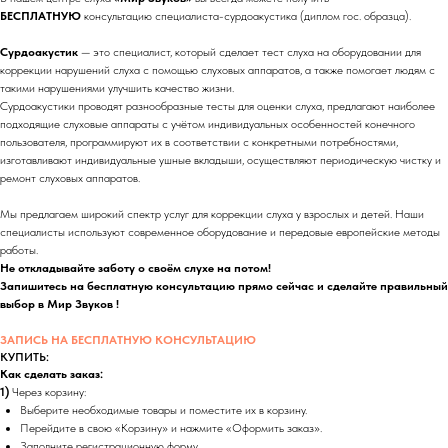
БЕСПЛАТНУЮ
консультацию специалиста-сурдоакустика (диплом гос. образца).
Сурдоакустик
— это специалист, который сделает тест слуха на оборудовании для
коррекции нарушений слуха с помощью слуховых аппаратов, а также помогает людям с
такими нарушениями улучшить качество жизни.
Сурдоакустики проводят разнообразные тесты для оценки слуха, предлагают наиболее
подходящие слуховые аппараты с учётом индивидуальных особенностей конечного
пользователя, программируют их в соответствии с конкретными потребностями,
изготавливают индивидуальные ушные вкладыши, осуществляют периодическую чистку и
ремонт слуховых аппаратов.
Мы предлагаем широкий спектр услуг для коррекции слуха у взрослых и детей. Наши
специалисты используют современное оборудование и передовые европейские методы
работы.
Не откладывайте заботу о своём слухе на потом!
Запишитесь на бесплатную консультацию прямо сейчас и сделайте правильный
выбор в Мир Звуков !
ЗАПИСЬ НА БЕСПЛАТНУЮ КОНСУЛЬТАЦИЮ
КУПИТЬ:
Как сделать заказ:
1)
Через корзину:
Выберите необходимые товары и поместите их в корзину.
Перейдите в свою «Корзину» и нажмите «Оформить заказ».
Заполните регистрационную форму.