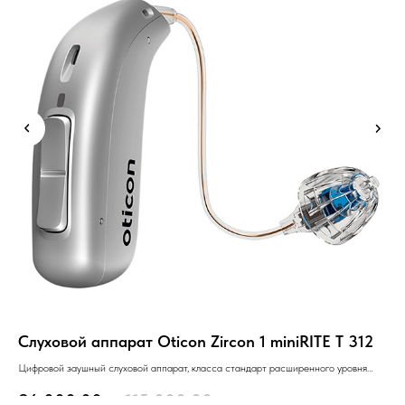
Слуховой аппарат Oticon Zircon 1 miniRITE T 312
Сл
Цифровой заушный слуховой аппарат, класса стандарт расширенного уровня
Циф
функциональности.
фун
96 000.00
р.
115 000.00
р.
1
Работает на 312 батарейке.
Раб