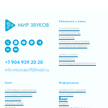
Подробнее
Связаться с нами
В корзину
О КОМПАНИИ
СПЕЦИАЛИСТЫ
КОНТАКТЫ
ОПЛАТА И ДОСТАВКА
УСЛОВИЯ ВОЗВРАТА
КАРТА САЙТА
ПОЛИТИКА
+7 904 939 20 20
КОНФИДЕНЦИАЛЬНОСТИ
info.mirzvukoff@mail.ru
Сайт
Информация
СЛУХОВЫЕ АППАРАТЫ
НОВОСТИ / АКЦИИ
ГОТОВЫЕ РЕШЕНИЯ
ПРО СЛУХ
Блог
ПРОБЛЕМЫ
АКСЕССУАРЫ
ВИДЕО
УСЛУГИ
ЯНДЕКС КАРТЫ (отзывы