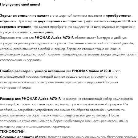
Не упустите свой шанс!
Зарядная станция не входит
в стандартный комплект поставки и
приобретается
отдельно.
При покупке
двух слуховых аппаратов
предоставляется
скидка 50 % на
зарядные станции
, что делает приобретение комплекта из двух слуховых аппаратов и
зарядной станции более выгодным.
Зарядная станция для
PHONAK Audeo М70-R
обеспечивает быструю и удобную
зарядку аккумуляторов слуховых аппаратов. Она имеет компактный и стильный дизайн,
который легко впишется в любой интерьер. Зарядная станция также оснащена
индикатором заряда, который позволяет контролировать уровень заряда аккумуляторов и
своевременно их заряжать.
Подбор ресивера и ушного вкладыша
для
PHONAK Audeo М70-R
– это
индивидуальный процесс, который должен осуществляться специалистом по
слухопротезированию после проведения аудиометрии и других необходимых
тестирований слуха.
Ресивер для PHONAK Audeo М70-R
не включён в стандартный набор компонентов
или опций, которые поставляются с изделием при его первоначальной продаже. Он
необходим для работы устройства, его можно приобрести отдельно и установить
самостоятельно или обратиться к нашим специалистам для установки. После
тестирования слуха специалист выберет необходимую мощность ресивера и длину,
исходя из ваших индивидуальных параметров.
ТЕХНОЛОГИИ:
Слуховые аппараты Marvel
являются многофункциональным чудом благодаря прямому