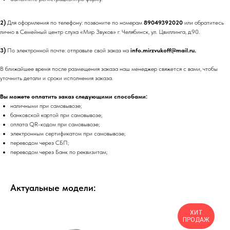
2)
Для оформления по телефону: позвоните по номерам
89049392020
или обратитесь
лично в Семейный центр слуха «Мир Звуков» г. Челябинск, ул. Цвиллинга, д.90.
3)
По электронной почте: отправьте свой заказ на
info.mirzvukoff@mail.ru.
В ближайшее время после размещения заказа наш менеджер свяжется с вами, чтобы
уточнить детали и сроки исполнения заказа.
Вы можете оплатить заказ следующими способами:
наличными при самовывозе;
банковской картой при самовывозе;
оплата QR-кодом при самовывозе;
электронным сертификатом при самовывозе;
переводом через СБП;
переводом через Банк по реквизитам;
Актуальные модели:
ХИТ
ПРОДАЖ