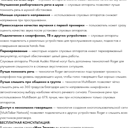
Улучшенная разборчивость речи в шуме
— слуховые аппараты позволяют лучше
понимать речь в шумной обстановке.
Меньше слухового напряжения
— использование слуховых аппаратов снижает
напряжение при прослушивании.
Превосходное качество звучания с первой примерки
— пользователь может сразу
оценить качество звука после установки слуховых аппаратов.
Подключение к смартфонам, ТВ и другим устройствам
— слуховые аппараты
можно подключить к различным устройствам для прослушивания музыки, подкастов и
совершения звонков hands-free.
Перезаряжаемые
— некоторые модели слуховых аппаратов имеют перезаряжаемый
аккумулятор, который обеспечивает целый день работы.
Слуховые аппараты Phonak Audéo Marvel могут быть дополнены технологией Roger для
улучшения слышимости в сложных акустических ситуациях.
Лучше понимать речь
— технология Roger автоматически подстраивает громкость
микрофона под уровень окружающего шума, чтобы голос говорящего был хорошо слышен.
Лучше слышать при общении в группе
— технология MultiBeam позволяет чётко
слышать речь на 360 градусов благодаря шести направлениям микрофонов и
автоматическому выбору наиболее чёткого речевого сигнала. Понимание речи при
использовании MultiBeam до 61% лучше, чем при использовании только слуховых
аппаратов.
Доступ к нескольким говорящим
— технология создания многопользовательской сети
(MultiTalker Network) позволяет подключаться к другим устройствам Roger и слышать всех
участников разговора.
БЕСПЛАТНАЯ КОНСУЛЬТАЦИЯ:
В нашем центре слуха
«Мир Звуков»
вы всегда можете получить