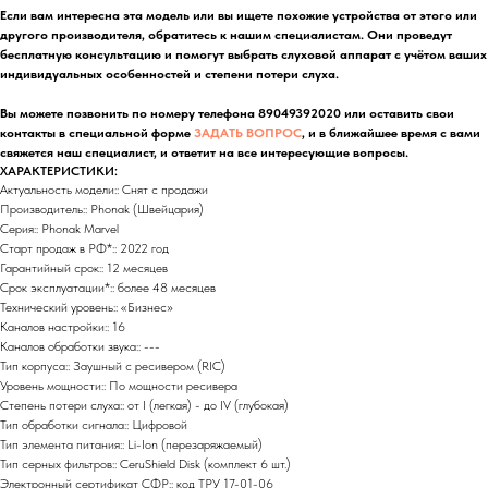
Если вам интересна эта модель или вы ищете похожие устройства от этого или
другого производителя, обратитесь к нашим специалистам. Они проведут
бесплатную консультацию и помогут выбрать слуховой аппарат с учётом ваших
индивидуальных особенностей и степени потери слуха.
Вы можете позвонить по номеру телефона 89049392020 или оставить свои
контакты в специальной форме
ЗАДАТЬ ВОПРОС
, и в ближайшее время с вами
свяжется наш специалист, и ответит на все интересующие вопросы.
ХАРАКТЕРИСТИКИ:
Актуальность модели:: Снят с продажи
Производитель:: Phonak (Швейцария)
Серия:: Phonak Marvel
Старт продаж в РФ*:: 2022 год
Гарантийный срок:: 12 месяцев
Срок эксплуатации*:: более 48 месяцев
Технический уровень:: «Бизнес»
Каналов настройки:: 16
Каналов обработки звука:: ---
Тип корпуса:: Заушный c ресивером (RIC)
Уровень мощности:: По мощности ресивера
Степень потери слуха:: от I (легкая) - до IV (глубокая)
Тип обработки сигнала:: Цифровой
Тип элемента питания:: Li-Ion (перезаряжаемый)
Тип серных фильтров:: CeruShield Disk (комплект 6 шт.)
Электронный сертификат СФР:: код ТРУ 17-01-06