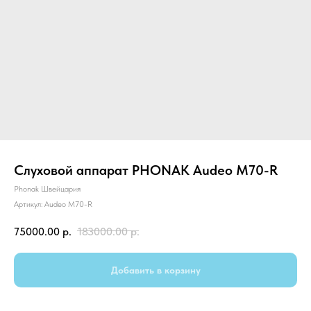
Слуховой аппарат PHONAK Audeo М70-R
Phonak Швейцария
Артикул:
Audeo M70-R
75000.00
р.
183000.00
р.
Добавить в корзину