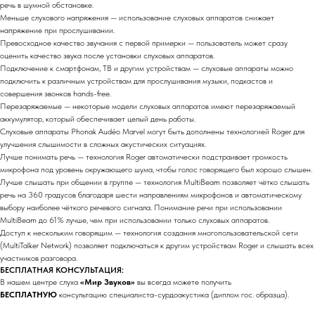
речь в шумной обстановке.
Меньше слухового напряжения — использование слуховых аппаратов снижает
напряжение при прослушивании.
Превосходное качество звучания с первой примерки — пользователь может сразу
оценить качество звука после установки слуховых аппаратов.
Подключение к смартфонам, ТВ и другим устройствам — слуховые аппараты можно
подключить к различным устройствам для прослушивания музыки, подкастов и
совершения звонков hands-free.
Перезаряжаемые — некоторые модели слуховых аппаратов имеют перезаряжаемый
аккумулятор, который обеспечивает целый день работы.
Слуховые аппараты Phonak Audéo Marvel могут быть дополнены технологией Roger для
улучшения слышимости в сложных акустических ситуациях.
Лучше понимать речь — технология Roger автоматически подстраивает громкость
микрофона под уровень окружающего шума, чтобы голос говорящего был хорошо слышен.
Лучше слышать при общении в группе — технология MultiBeam позволяет чётко слышать
речь на 360 градусов благодаря шести направлениям микрофонов и автоматическому
выбору наиболее чёткого речевого сигнала. Понимание речи при использовании
MultiBeam до 61% лучше, чем при использовании только слуховых аппаратов.
Доступ к нескольким говорящим — технология создания многопользовательской сети
(MultiTalker Network) позволяет подключаться к другим устройствам Roger и слышать всех
участников разговора.
БЕСПЛАТНАЯ КОНСУЛЬТАЦИЯ:
В нашем центре слуха
«Мир Звуков»
вы всегда можете получить
БЕСПЛАТНУЮ
консультацию специалиста-сурдоакустика (диплом гос. образца).