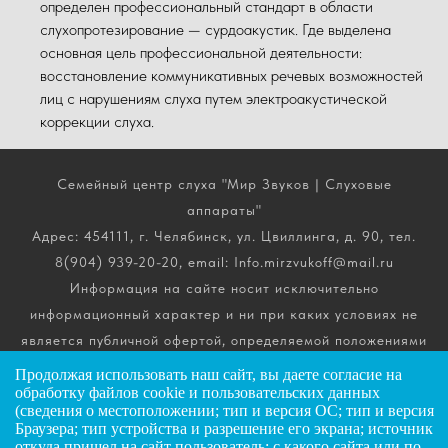
определен профессиональный стандарт в области
слухопротезирование — сурдоакустик. Где выделена
основная цель профессиональной деятельности:
восстановление коммуникативных речевых возможностей
лиц с нарушениям слуха путем электроакустической
коррекции слуха.
Семейный центр слуха "Мир Звуков | Слуховые
аппараты"
Адрес: 454111, г. Челябинск, ул. Цвиллинга, д. 90, тел.
8(904) 939-20-20, email: Info.mirzvukoff@mail.ru
Информация на сайте носит исключительно
информационный характер и ни при каких условиях не
является публичной офертой, определяемой положениями
ч. 2 ст. 437 Гражданского кодекса РФ. Получить
Продолжая использовать наш сайт, вы даете
согласие
на
подробную информацию о стоимости, комплектации и
обработку файлов cookie и пользовательских данных
(сведения о местоположении; тип и версия ОС; тип и версия
сроках выполнения услуг вы можете по телефону горячей
Браузера; тип устройства и разрешение его экрана; источник
линии.
откуда пришел на сайт пользователь; с какого сайта или по