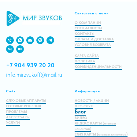
Связаться с нами
В корзину
О КОМПАНИИ
СПЕЦИАЛИСТЫ
КОНТАКТЫ
ОПЛАТА И ДОСТАВКА
УСЛОВИЯ ВОЗВРАТА
КАРТА САЙТА
ПОЛИТИКА
+7 904 939 20 20
КОНФИДЕНЦИАЛЬНОСТИ
info.mirzvukoff@mail.ru
Сайт
Информация
СЛУХОВЫЕ АППАРАТЫ
НОВОСТИ / АКЦИИ
ГОТОВЫЕ РЕШЕНИЯ
ПРО СЛУХ
Блог
ПРОБЛЕМЫ
АКСЕССУАРЫ
ВИДЕО
УСЛУГИ
ЯНДЕКС КАРТЫ (отзывы
клиентов)
2GIS КАРТЫ (отзывы клиентов)