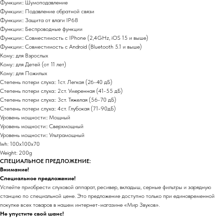
Функции:: Шумоподавление
Функции:: Подавление обратной связи
Функции:: Защита от влаги IP68
Функции:: Беспроводные функции
Функции:: Совместимость с IPhone (2,4GHz, iOS 15 и выше)
Функции:: Совместимость с Android (Bluetooth 5.1 и выше)
Кому:: для Взрослых
Кому:: для Детей (от 11 лет)
Кому:: для Пожилых
Степень потери слуха:: 1ст. Легкая (26-40 дБ)
Степень потери слуха:: 2ст. Умеренная (41-55 дБ)
Степень потери слуха:: 3ст. Тяжелая (56-70 дБ)
Степень потери слуха:: 4ст. Глубокая (71-90дБ)
Уровень мощности:: Мощный
Уровень мощности:: Сверхмощный
Уровень мощности:: Ультрамощный
lwh: 100x100x70
Weight: 200g
СПЕЦИАЛЬНОЕ ПРЕДЛОЖЕНИЕ:
Внимание!
Специальное предложение!
Успейте приобрести слуховой аппарат, ресивер, вкладыш, серные фильтры и зарядную
станцию по специальной цене. Это предложение доступно только при единовременной
покупке всех товаров в нашем интернет-магазине «Мир Звуков».
Не упустите свой шанс!