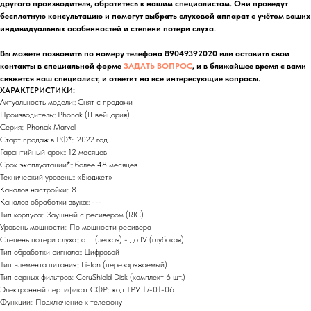
другого производителя, обратитесь к нашим специалистам. Они проведут
бесплатную консультацию и помогут выбрать слуховой аппарат с учётом ваших
индивидуальных особенностей и степени потери слуха.
Вы можете позвонить по номеру телефона 89049392020 или оставить свои
контакты в специальной форме
ЗАДАТЬ ВОПРОС
, и в ближайшее время с вами
свяжется наш специалист, и ответит на все интересующие вопросы.
ХАРАКТЕРИСТИКИ:
Актуальность модели:: Снят с продажи
Производитель:: Phonak (Швейцария)
Серия:: Phonak Marvel
Старт продаж в РФ*:: 2022 год
Гарантийный срок:: 12 месяцев
Срок эксплуатации*:: более 48 месяцев
Технический уровень:: «Бюджет»
Каналов настройки:: 8
Каналов обработки звука:: ---
Тип корпуса:: Заушный c ресивером (RIC)
Уровень мощности:: По мощности ресивера
Степень потери слуха:: от I (легкая) - до IV (глубокая)
Тип обработки сигнала:: Цифровой
Тип элемента питания:: Li-Ion (перезаряжаемый)
Тип серных фильтров:: CeruShield Disk (комплект 6 шт.)
Электронный сертификат СФР:: код ТРУ 17-01-06
Функции:: Подключение к телефону