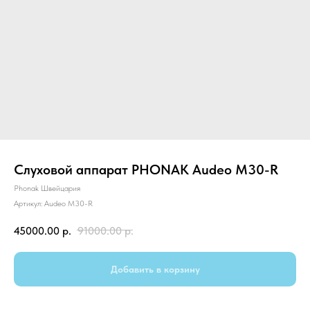
Слуховой аппарат PHONAK Audeo М30-R
Phonak Швейцария
Артикул:
Audeo M30-R
45000.00
р.
91000.00
р.
Добавить в корзину