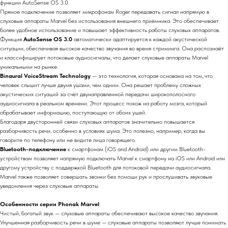
функции AutoSense OS 3.0.
Прямое подключение позволяет микрофонам Roger передавать сигнал напрямую в
слуховые аппараты Marvel без использования внешнего приёмника. Это обеспечивает
более удобное использование и повышает эффективность работы слуховых аппаратов.
Функция
AutoSense OS 3.0
автоматически адаптируется к каждой акустической
ситуации, обеспечивая высокое качество звучания во время стриминга. Она распознаёт
и классифицирует потоковые аудиосигналы, что делает слуховые аппараты Marvel
уникальными на рынке.
Binaural VoiceStream Technology
— это технология, которая основана на том, что
человек слышит лучше двумя ушами, чем одним. Она решает проблему сложных
акустических ситуаций за счёт двунаправленной передачи широкополосного
аудиосигнала в реальном времени. Этот процесс похож на работу мозга, который
обрабатывает информацию, поступающую от обоих ушей.
Благодаря двусторонней связи слуховых аппаратов значительно повышается
разборчивость речи, особенно в условиях шума. Это полезно, например, когда вы
говорите по телефону или не видите лица говорящего.
Bluetooth-подключение
к смартфонам (iOS and Android) или другим Bluetooth-
устройствам позволяет напрямую подключать Marvel к смартфону на iOS или Android или
другому устройству с поддержкой Bluetooth для потоковой передачи аудиосигнала.
Marvel также позволяет совершать звонки без помощи рук и прослушивать звуковые
уведомления через слуховые аппараты.
Особенности серии Phonak Marvel
:
Чистый, богатый звук — слуховые аппараты обеспечивают высокое качество звучания.
Улучшенная разборчивость речи в шуме — слуховые аппараты позволяют лучше понимать