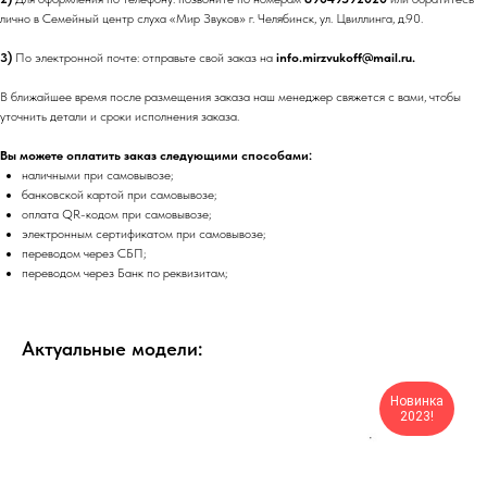
лично в Семейный центр слуха «Мир Звуков» г. Челябинск, ул. Цвиллинга, д.90.
3)
По электронной почте: отправьте свой заказ на
info.mirzvukoff@mail.ru.
В ближайшее время после размещения заказа наш менеджер свяжется с вами, чтобы
уточнить детали и сроки исполнения заказа.
Вы можете оплатить заказ следующими способами:
наличными при самовывозе;
банковской картой при самовывозе;
оплата QR-кодом при самовывозе;
электронным сертификатом при самовывозе;
переводом через СБП;
переводом через Банк по реквизитам;
Актуальные модели:
Новинка
2023!