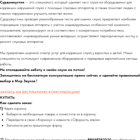
Сурдоакустик
— это специалист, который сделает тест слуха на оборудовании для
коррекции нарушений слуха с помощью слуховых аппаратов, а также помогает людям с
такими нарушениями улучшить качество жизни.
Сурдоакустики проводят разнообразные тесты для оценки слуха, предлагают наиболее
подходящие слуховые аппараты с учётом индивидуальных особенностей конечного
пользователя, программируют их в соответствии с конкретными потребностями,
изготавливают индивидуальные ушные вкладыши, осуществляют периодическую чистку и
ремонт слуховых аппаратов.
Мы предлагаем широкий спектр услуг для коррекции слуха у взрослых и детей. Наши
специалисты используют современное оборудование и передовые европейские методы
работы.
Не откладывайте заботу о своём слухе на потом!
Запишитесь на бесплатную консультацию прямо сейчас и сделайте правильный
выбор в Мир Звуков !
ЗАПИСЬ НА БЕСПЛАТНУЮ КОНСУЛЬТАЦИЮ
КУПИТЬ:
Как сделать заказ:
1)
Через корзину:
Выберите необходимые товары и поместите их в корзину.
Перейдите в свою «Корзину» и нажмите «Оформить заказ».
Заполните регистрационную форму.
2)
Для оформления по телефону: позвоните по номерам
89049392020
или обратитесь