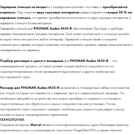
Зарядная станция не входит
в стандартный комплект поставки и
приобретается
отдельно.
При покупке
двух слуховых аппаратов
предоставляется
скидка 50 % на
зарядные станции
, что делает приобретение комплекта из двух слуховых аппаратов и
зарядной станции более выгодным.
Зарядная станция для
PHONAK Audeo М30-R
обеспечивает быструю и удобную
зарядку аккумуляторов слуховых аппаратов. Она имеет компактный и стильный дизайн,
который легко впишется в любой интерьер. Зарядная станция также оснащена
индикатором заряда, который позволяет контролировать уровень заряда аккумуляторов и
своевременно их заряжать.
Подбор ресивера и ушного вкладыша
для
PHONAK Audeo М30-R
– это
индивидуальный процесс, который должен осуществляться специалистом по
слухопротезированию после проведения аудиометрии и других необходимых
тестирований слуха.
Ресивер для PHONAK Audeo М30-R
не включён в стандартный набор компонентов
или опций, которые поставляются с изделием при его первоначальной продаже. Он
необходим для работы устройства, его можно приобрести отдельно и установить
самостоятельно или обратиться к нашим специалистам для установки. После
тестирования слуха специалист выберет необходимую мощность ресивера и длину,
исходя из ваших индивидуальных параметров.
ТЕХНОЛОГИИ:
Слуховые аппараты
Marvel
являются многофункциональным чудом благодаря прямому
подключению к ним и использованию технологии RogerDirectTM, а также наличию