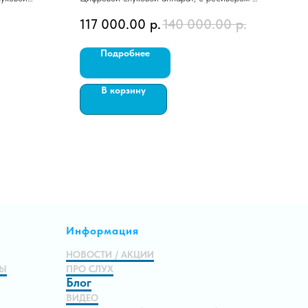
ухе.
Техни
117 000.00
р.
140 000.00
р.
75 
Премиум класс.
Заушн
Работает на 312 батарейке.
Подробнее
В корзину
Информация
НОВОСТИ / АКЦИИ
МЫ
ПРО СЛУХ
Блог
ВИДЕО