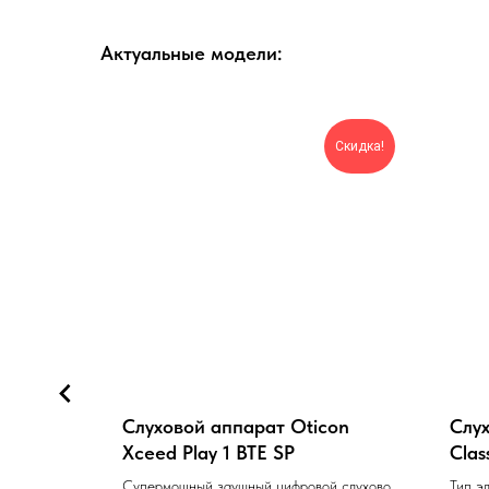
Актуальные модели:
Новинка!
Скидка!
ia
Слуховой аппарат Oticon
Слух
Xceed Play 1 BTE SP
Clas
парат
Супермощный заушный цифровой слуховой
Тип э