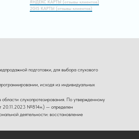
ЯНДЕКС КАРТЫ (отзывы клиентов)
2GIS КАРТЫ (отзывы клиентов)
едпродажной подготовки, для выбора слухового
 программировании, исходя из индивидуальных
в области слухопротезирования. По утвержденному
от 20.11.2023 №814н.) — определен
ональной деятельности: восстановление