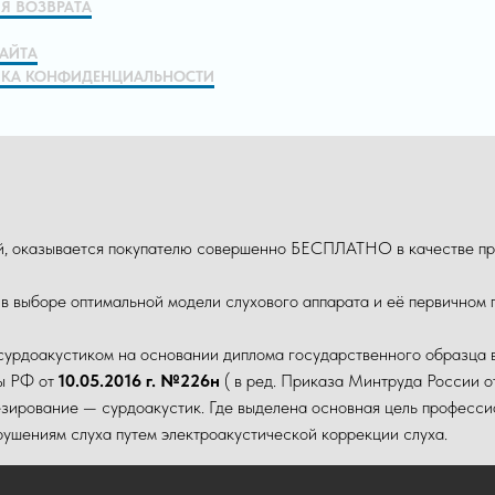
Я ВОЗВРАТА
САЙТА
КА КОНФИДЕНЦИАЛЬНОСТИ
ой, оказывается покупателю совершенно БЕСПЛАТНО в качестве пр
 в выборе оптимальной модели слухового аппарата и её первичном
сурдоакустиком на основании диплома государственного образца 
ты РФ от
10.05.2016 г. №226н
( в ред. Приказа Минтруда России 
зирование — сурдоакустик. Где выделена основная цель професси
ушениям слуха путем электроакустической коррекции слуха.