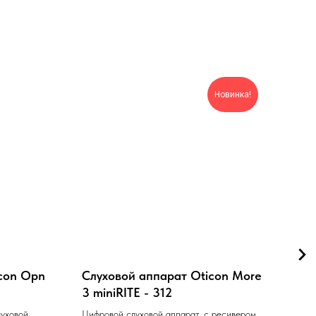
Новинка!
con Opn
Слуховой аппарат Oticon More
Слу
3 miniRITE - 312
Nai
луховой
Цифровой слуховой аппарат, с ресивером в
Тип 