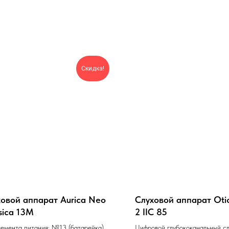
Скидка!
овой аппарат Aurica Neo
Слуховой аппарат Oti
sica 13M
2 IIC 85
лемента питания: №13 (батарейка).
Цифровой глубококанальный с