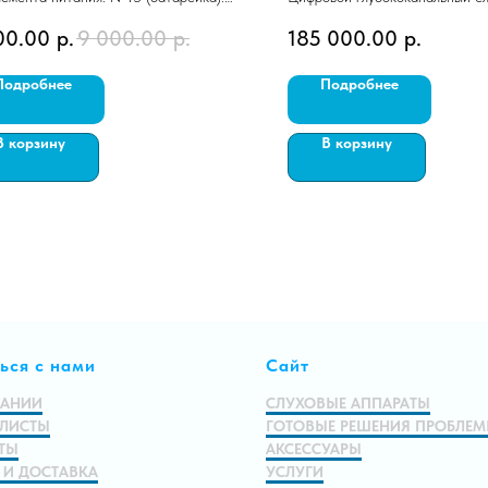
ческий уровень: «Бюджет».
аппарат
00.00
р.
9 000.00
р.
185 000.00
р.
ый, BTE, Мощный, Аналоговый.
Подробнее
Подробнее
В корзину
В корзину
ься с нами
Сайт
ПАНИИ
СЛУХОВЫЕ АППАРАТЫ
ЛИСТЫ
ГОТОВЫЕ РЕШЕНИЯ ПРОБЛЕ
ТЫ
АКСЕССУАРЫ
 И ДОСТАВКА
УСЛУГИ