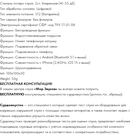
Степень потери слуха:: 2ст. Умеренная (41-55 дБ)
Тип обработки сигнала:: Цифровой
Тип элемента питания:: 312 (батарейка)
Тип серных фильтров:: Без фильтров
Электронный сертификат СФР:: код ТРУ 17-01-08
Функции:: Беспроводные функции
Функции:: Водоотталкивающее покрытие
Функции:: Имеет телефонную катушку
Функции:: Подавление обратной связи
Функции:: Подключение к телефону
Функции:: Совместимость с Android (Bluetooth 5.1 и выше)
Функции:: Совместимость с IPhone (2,4GHz, iOS 15 и выше)
Функции:: Шумоподавление
lwh: 100x100x50
Weight: 50g
БЕСПЛАТНАЯ КОНСУЛЬТАЦИЯ:
В нашем центре слуха
«Мир Звуков»
вы всегда можете получить
БЕСПЛАТНУЮ
консультацию специалиста-сурдоакустика (диплом гос. образца).
Сурдоакустик
— это специалист, который сделает тест слуха на оборудовании для
коррекции нарушений слуха с помощью слуховых аппаратов, а также помогает людям с
такими нарушениями улучшить качество жизни.
Сурдоакустики проводят разнообразные тесты для оценки слуха, предлагают наиболее
подходящие слуховые аппараты с учётом индивидуальных особенностей конечного
пользователя, программируют их в соответствии с конкретными потребностями,