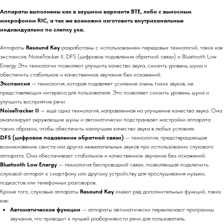
Аппараты выполнены как в заушном варианте BTE, либо с выносным
микрофоном RIC, а так же возможно изготовить внутриканальные
индивидуально по слепку уха.
Аппараты
Resound Key
разработаны с использованием передовых технологий, таких как
экспансия, NoiseTracker II, DFS (цифровое подавление обратной связи) и Bluetooth Low
Energy. Эти технологии позволяют улучшить качество звука, снизить уровень шума и
обеспечить стабильное и качественное звучание без искажений.
Экспансия
— технология, которая подавляет усиление очень тихих звуков, не
представляющих интереса для пользователя. Это позволяет снизить уровень шума и
улучшить восприятие речи.
NoiseTracker II
— ещё одна технология, направленная на улучшение качества звука. Она
анализирует окружающие шумы и автоматически подстраивает настройки аппарата
таким образом, чтобы обеспечить наилучшее качество звука в любых условиях.
DFS (цифровое подавление обратной связи)
— технология, предотвращающая
возникновение свиста или других нежелательных звуков при использовании слухового
аппарата. Она обеспечивает стабильное и качественное звучание без искажений.
Bluetooth Low Energy
— технология беспроводной связи, позволяющая подключить
слуховой аппарат к смартфону или другому устройству для прослушивания музыки,
подкастов или телефонных разговоров.
Кроме того, слуховые аппараты
Resound Key
имеют ряд дополнительных функций, таких
как:
Автоматическое функции
— аппараты автоматически переключают программы
звучания, что приводит к лучшей разборчивости речи для пользователь.