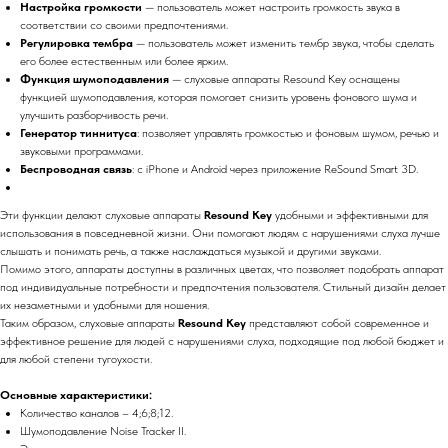
Настройка громкости
— пользователь может настроить громкость звука в
соответствии со своими предпочтениями.
Регулировка тембра
— пользователь может изменить тембр звука, чтобы сделать
его более естественным или более ярким.
Функция шумоподавления
— слуховые аппараты Resound Key оснащены
функцией шумоподавления, которая помогает снизить уровень фонового шума и
улучшить разборчивость речи.
Генератор тиннитуса
: позволяет управлять громкостью и фоновым шумом, речью и
звуковыми программами.
Беспроводная связь
: с iPhone и Android через приложение ReSound Smart 3D.
Эти функции делают слуховые аппараты
Resound Key
удобными и эффективными для
использования в повседневной жизни. Они помогают людям с нарушениями слуха лучше
слышать и понимать речь, а также наслаждаться музыкой и другими звуками.
Помимо этого, аппараты доступны в различных цветах, что позволяет подобрать аппарат
под индивидуальные потребности и предпочтения пользователя. Стильный дизайн делает
их незаметными и удобными для ношения.
Таким образом, слуховые аппараты
Resound Key
представляют собой современное и
эффективное решение для людей с нарушениями слуха, подходящие под любой бюджет и
для любой степени тугоухости.
Основные характеристики:
Количество каналов – 4;6;8;12.
Шумоподавление Noise Tracker II.