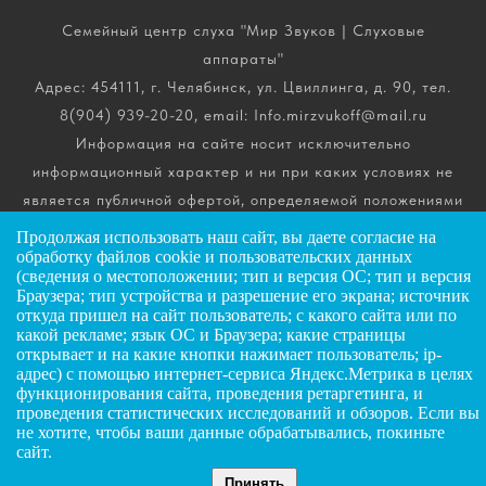
Семейный центр слуха "Мир Звуков | Слуховые
аппараты"
Адрес: 454111, г. Челябинск, ул. Цвиллинга, д. 90, тел.
8(904) 939-20-20, email: Info.mirzvukoff@mail.ru
Информация на сайте носит исключительно
информационный характер и ни при каких условиях не
является публичной офертой, определяемой положениями
ч. 2 ст. 437 Гражданского кодекса РФ. Получить
Продолжая использовать наш сайт, вы даете
согласие
на
подробную информацию о стоимости, комплектации и
обработку файлов cookie и пользовательских данных
(сведения о местоположении; тип и версия ОС; тип и версия
сроках выполнения услуг вы можете по телефону горячей
Браузера; тип устройства и разрешение его экрана; источник
линии.
откуда пришел на сайт пользователь; с какого сайта или по
какой рекламе; язык ОС и Браузера; какие страницы
открывает и на какие кнопки нажимает пользователь; ip-
ИП Андриянов Анатолий Николаевич
адрес) с помощью интернет-сервиса Яндекс.Метрика в целях
функционирования сайта, проведения ретаргетинга, и
ИНН: 025607445034
ЗАДАТЬ ВОПРОС
проведения статистических исследований и обзоров. Если вы
ОГРНИП: 323028000072885
не хотите, чтобы ваши данные обрабатывались, покиньте
сайт.
Принять
©
2026