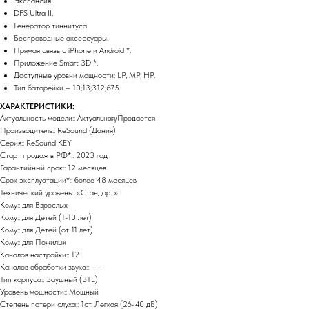
Экспансия.
DFS Ultra II.
Генератор тиннитуса.
Беспроводные аксессуары.
Прямая связь с iPhone и Android *.
Приложение Smart 3D *.
Доступные уровни мощности: LP, MP, HP.
Тип батарейки – 10;13;312;675
ХАРАКТЕРИСТИКИ:
Актуальность модели:: Актуальная/Продается
Производитель:: ReSound (Дания)
Серия:: ReSound KEY
Старт продаж в РФ*:: 2023 год
Гарантийный срок:: 12 месяцев
Срок эксплуатации*:: более 48 месяцев
Технический уровень:: «Стандарт»
Кому:: для Взрослых
Кому:: для Детей (1-10 лет)
Кому:: для Детей (от 11 лет)
Кому:: для Пожилых
Каналов настройки:: 12
Каналов обработки звука:: ---
Тип корпуса:: Заушный (BTE)
Уровень мощности:: Мощный
Степень потери слуха:: 1ст. Легкая (26-40 дБ)