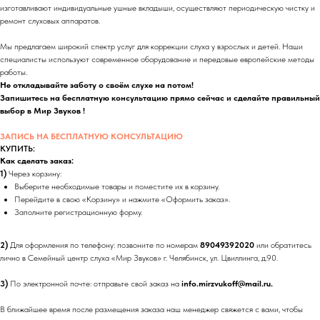
изготавливают индивидуальные ушные вкладыши, осуществляют периодическую чистку и
ремонт слуховых аппаратов.
Мы предлагаем широкий спектр услуг для коррекции слуха у взрослых и детей. Наши
специалисты используют современное оборудование и передовые европейские методы
работы.
Не откладывайте заботу о своём слухе на потом!
Запишитесь на бесплатную консультацию прямо сейчас и сделайте правильный
выбор в Мир Звуков !
ЗАПИСЬ НА БЕСПЛАТНУЮ КОНСУЛЬТАЦИЮ
КУПИТЬ:
Как сделать заказ:
1)
Через корзину:
Выберите необходимые товары и поместите их в корзину.
Перейдите в свою «Корзину» и нажмите «Оформить заказ».
Заполните регистрационную форму.
2)
Для оформления по телефону: позвоните по номерам
89049392020
или обратитесь
лично в Семейный центр слуха «Мир Звуков» г. Челябинск, ул. Цвиллинга, д.90.
3)
По электронной почте: отправьте свой заказ на
info.mirzvukoff@mail.ru.
В ближайшее время после размещения заказа наш менеджер свяжется с вами, чтобы