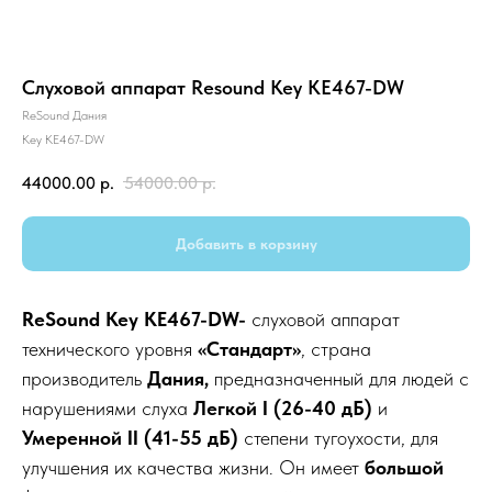
Слуховой аппарат Resound Key KE467-DW
ReSound Дания
Key KE467-DW
44000.00
р.
54000.00
р.
Добавить в корзину
ReSound Key KE467-DW-
слуховой аппарат
технического уровня
«Стандарт»
, страна
производитель
Дания,
предназначенный для людей с
нарушениями слуха
Легкой I (26-40 дБ)
и
Умеренной II (41-55 дБ)
степени тугоухости, для
улучшения их качества жизни. Он имеет
большой