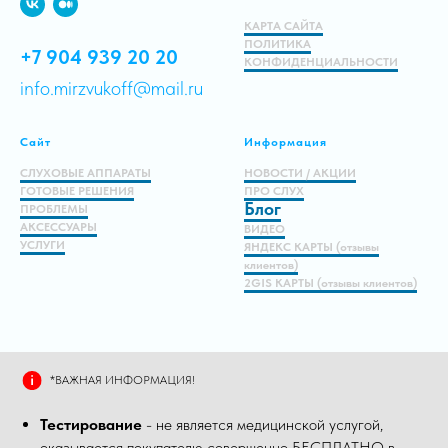
КАРТА САЙТА
ПОЛИТИКА
+7 904 939 20 20
КОНФИДЕНЦИАЛЬНОСТИ
info.mirzvukoff@mail.ru
Сайт
Информация
СЛУХОВЫЕ АППАРАТЫ
НОВОСТИ / АКЦИИ
ГОТОВЫЕ РЕШЕНИЯ
ПРО СЛУХ
Блог
ПРОБЛЕМЫ
АКСЕССУАРЫ
ВИДЕО
УСЛУГИ
ЯНДЕКС КАРТЫ (отзывы
клиентов)
2GIS КАРТЫ (отзывы клиентов)
*ВАЖНАЯ ИНФОРМАЦИЯ!
Тестирование
- не является медицинской услугой,
оказывается покупателю совершенно БЕСПЛАТНО в