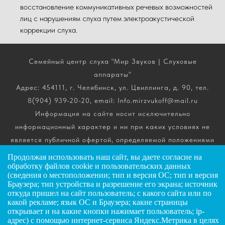
восстановление коммуникативных речевых возможностей
лиц с нарушениям слуха путем электроакустической
коррекции слуха.
Семейный центр слуха "Мир Звуков | Слуховые
аппараты"
Адрес: 454111, г. Челябинск, ул. Цвиллинга, д. 90, тел.
8(904) 939-20-20, email: Info.mirzvukoff@mail.ru
Информация на сайте носит исключительно
информационный характер и ни при каких условиях не
является публичной офертой, определяемой положениями
ч. 2 ст. 437 Гражданского кодекса РФ. Получить
Продолжая использовать наш сайт, вы даете
согласие
на
подробную информацию о стоимости, комплектации и
обработку файлов cookie и пользовательских данных
(сведения о местоположении; тип и версия ОС; тип и версия
сроках выполнения услуг вы можете по телефону горячей
Браузера; тип устройства и разрешение его экрана; источник
линии.
откуда пришел на сайт пользователь; с какого сайта или по
какой рекламе; язык ОС и Браузера; какие страницы
открывает и на какие кнопки нажимает пользователь; ip-
ИП Андриянов Анатолий Николаевич
адрес) с помощью интернет-сервиса Яндекс.Метрика в целях