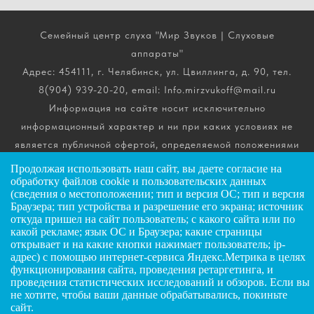
Семейный центр слуха "Мир Звуков | Слуховые
аппараты"
Адрес: 454111, г. Челябинск, ул. Цвиллинга, д. 90, тел.
8(904) 939-20-20, email: Info.mirzvukoff@mail.ru
Информация на сайте носит исключительно
информационный характер и ни при каких условиях не
является публичной офертой, определяемой положениями
ч. 2 ст. 437 Гражданского кодекса РФ. Получить
Продолжая использовать наш сайт, вы даете
согласие
на
подробную информацию о стоимости, комплектации и
обработку файлов cookie и пользовательских данных
(сведения о местоположении; тип и версия ОС; тип и версия
сроках выполнения услуг вы можете по телефону горячей
Браузера; тип устройства и разрешение его экрана; источник
линии.
откуда пришел на сайт пользователь; с какого сайта или по
какой рекламе; язык ОС и Браузера; какие страницы
открывает и на какие кнопки нажимает пользователь; ip-
ИП Андриянов Анатолий Николаевич
адрес) с помощью интернет-сервиса Яндекс.Метрика в целях
функционирования сайта, проведения ретаргетинга, и
ИНН: 025607445034
ЗАДАТЬ ВОПРОС
проведения статистических исследований и обзоров. Если вы
ОГРНИП: 323028000072885
не хотите, чтобы ваши данные обрабатывались, покиньте
сайт.