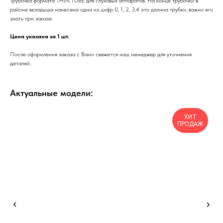
Трубочка формата THIN TUBE для слуховых аппаратов. На конце трубочки в
районе вкладыша нанесена одна из цифр 0, 1, 2, 3,4 это длинна трубки, важно его
знать при заказе.
Цена указана за 1 шт.
После оформления заказа с Вами свяжется наш менеджер для уточнения
деталей..
Актуальные модели:
ХИТ
ПРОДАЖ