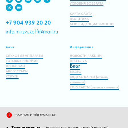
УСЛОВИЯ ВОЗВРАТА
КАРТА САЙТА
ПОЛИТИКА
+7 904 939 20 20
КОНФИДЕНЦИАЛЬНОСТИ
info.mirzvukoff@mail.ru
Сайт
Информация
СЛУХОВЫЕ АППАРАТЫ
НОВОСТИ / АКЦИИ
ГОТОВЫЕ РЕШЕНИЯ
ПРО СЛУХ
Блог
ПРОБЛЕМЫ
АКСЕССУАРЫ
ВИДЕО
УСЛУГИ
ЯНДЕКС КАРТЫ (отзывы
клиентов)
2GIS КАРТЫ (отзывы клиентов)
*ВАЖНАЯ ИНФОРМАЦИЯ!
Тестирование
- не является медицинской услугой,