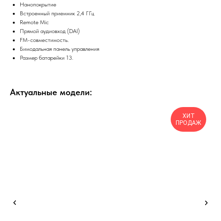
Нанопокрытие
Встроенный приемник 2,4 ГГц
Remote Mic
Прямой аудиовход (DAI)
FM-совместимость.
Бимодальная панель управления
Размер батарейки 13.
Актуальные модели:
ХИТ
ПРОДАЖ