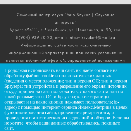
Семейный центр слуха "Мир Звуков | Слуховые
аппараты"
Адрес: 454111, г. Челябинск, ул. Цвиллинга, д. 90, тел.
8(904) 939-20-20, email: Info.mirzvukoff@mail.ru
Информация на сайте носит исключительно
информационный характер и ни при каких условиях не
является публичной офертой, определяемой положениями
ч. 2 ст. 437 Гражданского кодекса РФ. Получить
Продолжая использовать наш сайт, вы даете
согласие
на
подробную информацию о стоимости, комплектации и
обработку файлов cookie и пользовательских данных
(сведения о местоположении; тип и версия ОС; тип и версия
сроках выполнения услуг вы можете по телефону горячей
Браузера; тип устройства и разрешение его экрана; источник
линии.
откуда пришел на сайт пользователь; с какого сайта или по
какой рекламе; язык ОС и Браузера; какие страницы
открывает и на какие кнопки нажимает пользователь; ip-
ИП Андриянов Анатолий Николаевич
адрес) с помощью интернет-сервиса Яндекс.Метрика в целях
функционирования сайта, проведения ретаргетинга, и
ИНН: 025607445034
ЗАДАТЬ ВОПРОС
проведения статистических исследований и обзоров. Если вы
ОГРНИП: 323028000072885
не хотите, чтобы ваши данные обрабатывались, покиньте
сайт.