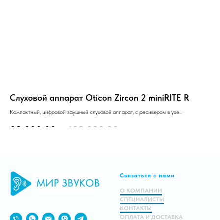
Слуховой аппарат Oticon Zircon 2 miniRITE R
Сл
Компактный, цифровой заушный слуховой аппарат, с ресивером в ухе.
Мощ
Класс стандарт.
Мак
89 000.00
р.
109 000.00
р.
2
Оснащен перезаряжаемым аккумулятором.
Раб
Подробнее
Связаться с нами
В корзину
О КОМПАНИИ
СПЕЦИАЛИСТЫ
КОНТАКТЫ
ОПЛАТА И ДОСТАВКА