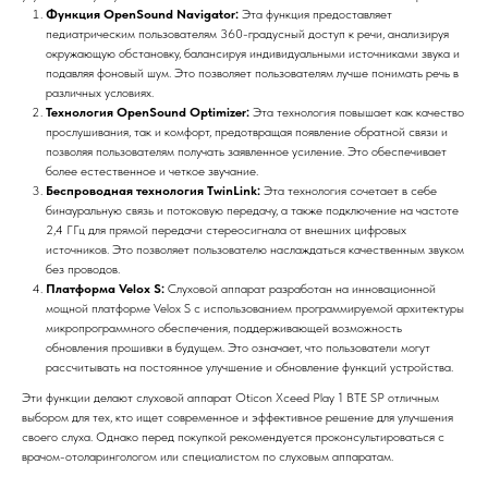
Функция OpenSound Navigator:
Эта функция предоставляет
педиатрическим пользователям 360-градусный доступ к речи, анализируя
окружающую обстановку, балансируя индивидуальными источниками звука и
подавляя фоновый шум. Это позволяет пользователям лучше понимать речь в
различных условиях.
Технология OpenSound Optimizer:
Эта технология повышает как качество
прослушивания, так и комфорт, предотвращая появление обратной связи и
позволяя пользователям получать заявленное усиление. Это обеспечивает
более естественное и четкое звучание.
Беспроводная технология TwinLink:
Эта технология сочетает в себе
бинауральную связь и потоковую передачу, а также подключение на частоте
2,4 ГГц для прямой передачи стереосигнала от внешних цифровых
источников. Это позволяет пользователю наслаждаться качественным звуком
без проводов.
Платформа Velox S:
Слуховой аппарат разработан на инновационной
мощной платформе Velox S с использованием программируемой архитектуры
микропрограммного обеспечения, поддерживающей возможность
обновления прошивки в будущем. Это означает, что пользователи могут
рассчитывать на постоянное улучшение и обновление функций устройства.
Эти функции делают слуховой аппарат Oticon Xceed Play 1 BTE SP отличным
выбором для тех, кто ищет современное и эффективное решение для улучшения
своего слуха. Однако перед покупкой рекомендуется проконсультироваться с
врачом-отоларингологом или специалистом по слуховым аппаратам.