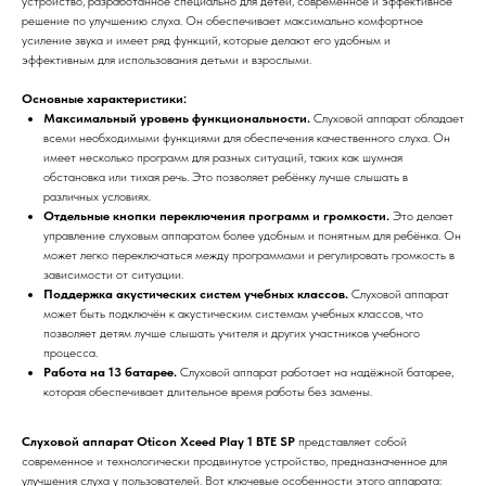
устройство, разработанное специально для детей, современное и эффективное
решение по улучшению слуха. Он обеспечивает максимально комфортное
усиление звука и имеет ряд функций, которые делают его удобным и
эффективным для использования детьми и взрослыми.
Основные характеристики:
Максимальный уровень функциональности.
Слуховой аппарат обладает
всеми необходимыми функциями для обеспечения качественного слуха. Он
имеет несколько программ для разных ситуаций, таких как шумная
обстановка или тихая речь. Это позволяет ребёнку лучше слышать в
различных условиях.
Отдельные кнопки переключения программ и громкости.
Это делает
управление слуховым аппаратом более удобным и понятным для ребёнка. Он
может легко переключаться между программами и регулировать громкость в
зависимости от ситуации.
Поддержка акустических систем учебных классов.
Слуховой аппарат
может быть подключён к акустическим системам учебных классов, что
позволяет детям лучше слышать учителя и других участников учебного
процесса.
Работа на 13 батарее.
Слуховой аппарат работает на надёжной батарее,
которая обеспечивает длительное время работы без замены.
Слуховой аппарат Oticon Xceed Play 1 BTE SP
представляет собой
современное и технологически продвинутое устройство, предназначенное для
улучшения слуха у пользователей. Вот ключевые особенности этого аппарата: