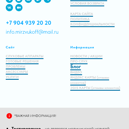
УСЛОВИЯ ВОЗВРАТА
КАРТА САЙТА
ПОЛИТИКА
+7 904 939 20 20
КОНФИДЕНЦИАЛЬНОСТИ
info.mirzvukoff@mail.ru
Сайт
Информация
СЛУХОВЫЕ АППАРАТЫ
НОВОСТИ / АКЦИИ
ГОТОВЫЕ РЕШЕНИЯ
ПРО СЛУХ
Блог
ПРОБЛЕМЫ
АКСЕССУАРЫ
ВИДЕО
УСЛУГИ
ЯНДЕКС КАРТЫ (отзывы
клиентов)
2GIS КАРТЫ (отзывы клиентов)
*ВАЖНАЯ ИНФОРМАЦИЯ!
Тестирование
- не является медицинской услугой,