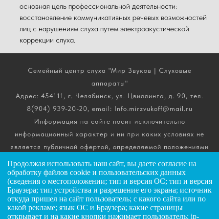
основная цель профессиональной деятельности:
восстановление коммуникативных речевых возможностей
лиц с нарушениям слуха путем электроакустической
коррекции слуха.
Семейный центр слуха "Мир Звуков | Слуховые
аппараты"
Адрес: 454111, г. Челябинск, ул. Цвиллинга, д. 90, тел.
8(904) 939-20-20, email: Info.mirzvukoff@mail.ru
Информация на сайте носит исключительно
информационный характер и ни при каких условиях не
является публичной офертой, определяемой положениями
ч. 2 ст. 437 Гражданского кодекса РФ. Получить
Продолжая использовать наш сайт, вы даете
согласие
на
подробную информацию о стоимости, комплектации и
обработку файлов cookie и пользовательских данных
(сведения о местоположении; тип и версия ОС; тип и версия
сроках выполнения услуг вы можете по телефону горячей
Браузера; тип устройства и разрешение его экрана; источник
линии.
откуда пришел на сайт пользователь; с какого сайта или по
какой рекламе; язык ОС и Браузера; какие страницы
открывает и на какие кнопки нажимает пользователь; ip-