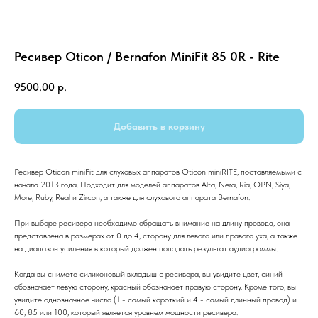
Ресивер Oticon / Bernafon MiniFit 85 0R - Rite
9500.00
р.
Добавить в корзину
Ресивер Oticon miniFit для слуховых аппаратов Oticon miniRITE, поставляемыми с
начала 2013 года. Подходит для моделей аппаратов Alta, Nera, Ria, OPN, Siya,
More, Ruby, Real и Zircon, а также для слухового аппарата Bernafon.
При выборе ресивера необходимо обращать внимание на длину провода, она
представлена в размерах от 0 до 4, сторону для левого или правого уха, а также
на диапазон усиления в который должен попадать результат аудиограммы.
Когда вы снимете силиконовый вкладыш с ресивера, вы увидите цвет, синий
обозначает левую сторону, красный обозначает правую сторону. Кроме того, вы
увидите однозначное число (1 - самый короткий и 4 - самый длинный провод) и
60, 85 или 100, который является уровнем мощности ресивера.