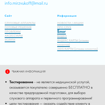
info.mirzvukoff@mail.ru
Сайт
Информация
СЛУХОВЫЕ АППАРАТЫ
НОВОСТИ / АКЦИИ
ГОТОВЫЕ РЕШЕНИЯ
ПРО СЛУХ
Блог
ПРОБЛЕМЫ
АКСЕССУАРЫ
ВИДЕО
УСЛУГИ
ЯНДЕКС КАРТЫ (отзывы
клиентов)
2GIS КАРТЫ (отзывы клиентов)
*ВАЖНАЯ ИНФОРМАЦИЯ!
Тестирование
- не является медицинской услугой,
оказывается покупателю совершенно БЕСПЛАТНО в
качестве предпродажной подготовки, для выбора
слухового аппарата и первичного программирования!
цели тестирования — оказать содействие клиенту в