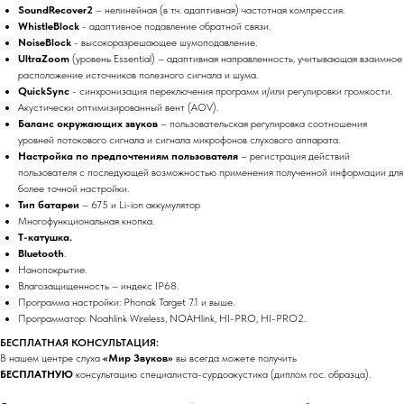
SoundRecover2
– нелинейная (в т.ч. адаптивная) частотная компрессия.
WhistleBlock
- адаптивное подавление обратной связи.
NoiseBlock
- высокоразрешающее шумоподавление.
UltraZoom
(уровень Essential) – адаптивная направленность, учитывающая взаимное
расположение источников полезного сигнала и шума.
QuickSync
- синхронизация переключения программ и/или регулировки громкости.
Акустически оптимизированный вент (AOV).
Баланс окружающих звуков
– пользовательская регулировка соотношения
уровней потокового сигнала и сигнала микрофонов слухового аппарата.
Настройка по предпочтениям пользователя
– регистрация действий
пользователя с последующей возможностью применения полученной информации для
более точной настройки.
Тип батареи
– 675 и Li-ion аккумулятор
Многофункциональная кнопка.
Т-катушка.
Bluetooth
.
Нанопокрытие.
Влагозащищенность – индекс IP68.
Программа настройки: Phonak Target 7.1 и выше.
Программатор: Noahlink Wireless, NOAHlink, HI-PRO, HI-PRO2.
БЕСПЛАТНАЯ КОНСУЛЬТАЦИЯ:
В нашем центре слуха
«Мир Звуков»
вы всегда можете получить
БЕСПЛАТНУЮ
консультацию специалиста-сурдоакустика (диплом гос. образца).