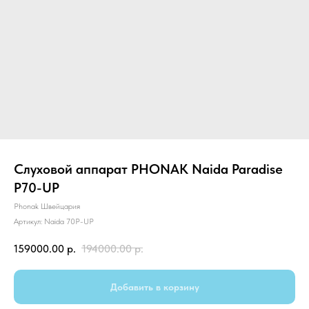
Слуховой аппарат PHONAK Naida Paradise
P70-UP
Phonak Швейцария
Артикул:
Naida 70P-UP
159000.00
р.
194000.00
р.
Добавить в корзину