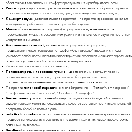
обеспечивает максимальный комфорт прослушивания и разборчивость речи.
Речь в шуме
– программа, предназначенная для повышения разборчивости речи и
сохранения комфорта на фоне слабого, среднего и умеренно сильного шума.
Комфорт в шуме
(дополнительная программа) – программа, предназначенная для
комфортного пребывания в условиях шума любого уровня.
Музыка
(дополнительная программа) – программа, предназначенная для
прослушивания музыки, с сохранением различий интенсивности звучания, частотных
контрастов и динамики.
Акустический телефон
(дополнительная программа) – программа,
предназначенная для разговора по телефону без потоковой передачи сигнала;
учитывает особенности частотной характеристики телефонов и снижает вероятность
развития акустической обратной связи во время разговора.
Количество дополнительных программ – 4.
Потоковая речь и потоковая музыка
– две программы с автоматическим
распознаванием типа сигнала, передаваемого беспроводным путем, и
соответствующим изменением амплитудно-частотных характеристик.
Программы
потоковой передачи
сигнала (стриминга) – "PartnerMic + микрофон",
"Телефонный звонок + микрофон", "RogerDirect + микрофон".
Баланс тиннитуса
– встроенный генератор шумов способствует обогащению
звуковой среды и может использоваться в качестве составной части индивидуальной
программы борьбы с шумом в ушах.
auto Acclimatization
– автоматическое постепенное повышение уровня усиления в
процессе использования в соответствии с временными и числовыми параметрами,
заданными аудиологом.
BassBoost
– повышение усиления в диапазоне до 800 Гц.