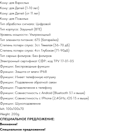
Кому:: для Взрослых
Кому:: для Детей (1-10 лет)
Кому:: для Детей (от 11 лет)
Кому:: для Пожилых
Тип обработки сигнала:: Цифровой
Тип корпуса:: Заушный (BTE)
Уровень мощности:: Ультрамощный
Тип элемента питания:: 675 (батарейка)
Степень потери слуха:: 3ст. Тяжелая (56-70 дБ)
Степень потери слуха:: 4ст. Глубокая (71-90дБ)
Тип серных фильтров:: Без фильтров
Электронный сертификат СФР:: код ТРУ 17-01-05
Функции:: Беспроводные функции
Функции:: Защита от влаги IP68
Функции:: Имеет телефонную катушку
Функции:: Подавление обратной связи
Функции:: Подключение к телефону
Функции:: Совместимость с Android (Bluetooth 5.1 и выше)
Функции:: Совместимость с IPhone (2,4GHz, iOS 15 и выше)
Функции:: Шумоподавление
lwh: 100x100x70
Weight: 200g
СПЕЦИАЛЬНОЕ ПРЕДЛОЖЕНИЕ:
Внимание!
Специальное предложение!