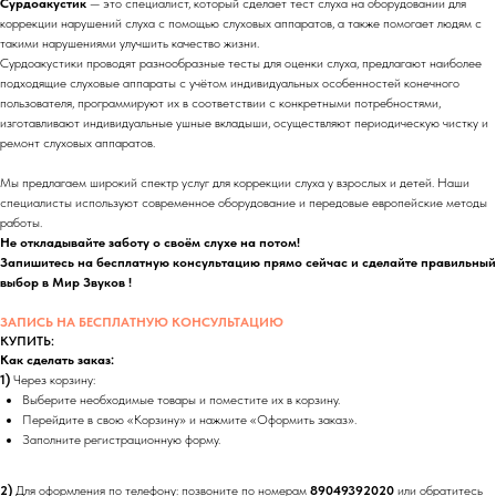
Сурдоакустик
— это специалист, который сделает тест слуха на оборудовании для
коррекции нарушений слуха с помощью слуховых аппаратов, а также помогает людям с
такими нарушениями улучшить качество жизни.
Сурдоакустики проводят разнообразные тесты для оценки слуха, предлагают наиболее
подходящие слуховые аппараты с учётом индивидуальных особенностей конечного
пользователя, программируют их в соответствии с конкретными потребностями,
изготавливают индивидуальные ушные вкладыши, осуществляют периодическую чистку и
ремонт слуховых аппаратов.
Мы предлагаем широкий спектр услуг для коррекции слуха у взрослых и детей. Наши
специалисты используют современное оборудование и передовые европейские методы
работы.
Не откладывайте заботу о своём слухе на потом!
Запишитесь на бесплатную консультацию прямо сейчас и сделайте правильный
выбор в Мир Звуков !
ЗАПИСЬ НА БЕСПЛАТНУЮ КОНСУЛЬТАЦИЮ
КУПИТЬ:
Как сделать заказ:
1)
Через корзину:
Выберите необходимые товары и поместите их в корзину.
Перейдите в свою «Корзину» и нажмите «Оформить заказ».
Заполните регистрационную форму.
2)
Для оформления по телефону: позвоните по номерам
89049392020
или обратитесь