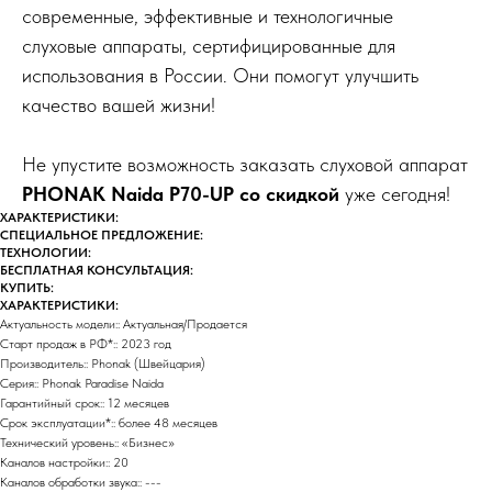
современные, эффективные и технологичные
слуховые аппараты, сертифицированные для
использования в России. Они помогут улучшить
качество вашей жизни!
Не упустите возможность заказать слуховой аппарат
PHONAK Naida P70-UP со скидкой
уже сегодня!
ХАРАКТЕРИСТИКИ:
СПЕЦИАЛЬНОЕ ПРЕДЛОЖЕНИЕ:
ТЕХНОЛОГИИ:
БЕСПЛАТНАЯ КОНСУЛЬТАЦИЯ:
КУПИТЬ:
ХАРАКТЕРИСТИКИ:
Актуальность модели:: Актуальная/Продается
Старт продаж в РФ*:: 2023 год
Производитель:: Phonak (Швейцария)
Серия:: Phonak Paradise Naida
Гарантийный срок:: 12 месяцев
Срок эксплуатации*:: более 48 месяцев
Технический уровень:: «Бизнес»
Каналов настройки:: 20
Каналов обработки звука:: ---