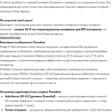
Успейте приобрести слуховой аппарат, батарейки и вкладыши по специальной цене. Это
предложение доступно только при единовременной покупке товаров в нашем интернет-
магазине «Мир Звуков».
Не упустите свой шанс!
Действует специальная цена при покупке слухового аппарата в нашем интернет
магазине -
скидка 50 % на индивидуальные вкладыши для BTE аппаратов
, что
делает приобретение устройства более выгодным.
ТЕХНОЛОГИИ:
Ключевые особенности Paradise:
Naída P обеспечивает качественное звучание и универсальное беспроводное
подключение по Bluetooth, необходимое для связи с миром вокруг и звонков handsfree.
Это уже седьмое поколение Naida, которое стало на 14 % меньше и на 27 % легче
предыдущего, сохраняя легендарную эффективность для пользователей ультрамощных
аппаратов.
В Naída P мощный двойной ресивер, обеспечивающий необходимое усиление.
С новым чипом PRISM и AutoSense OS 4.0 премиальные функции работают оптимально
для любой акустической ситуации – например, автоматически выделяют тихую речь в
тишине или приглушают фон в шумном месте.
Основные характеристики модели Paradise:
AutoSense OS 4.0 (уровень Essential)
– алгоритм распознавания акустической
обстановки (варианты ситуаций: тихая ситуация, речь в шуме, медиа-речь + микр.,
медиа-музыка + микр.).
Тихая ситуация
– программа, предназначенная для пребывания в тихой обстановке;