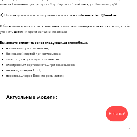
лично в Семейный центр слуха «Мир Звуков» г. Челябинск, ул. Цвиллинга, д.90.
3)
По электронной почте: отправьте свой заказ на
info.mirzvukoff@mail.ru.
В ближайшее время после размещения заказа наш менеджер свяжется с вами, чтобы
уточнить детали и сроки исполнения заказа.
Вы можете оплатить заказ следующими способами:
наличными при самовывозе;
банковской картой при самовывозе;
оплата QR-кодом при самовывозе;
электронным сертификатом при самовывозе;
переводом через СБП;
переводом через Банк по реквизитам;
Актуальные модели:
Новинка!