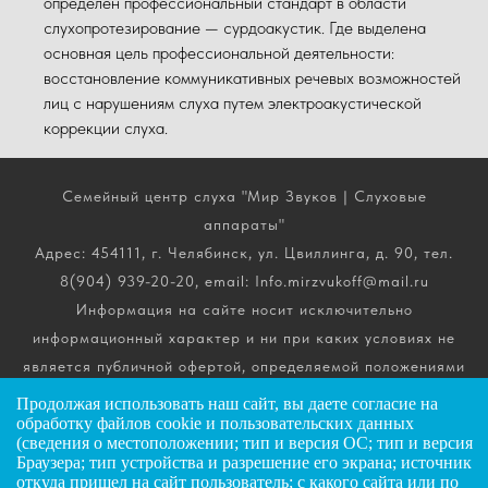
определен профессиональный стандарт в области
слухопротезирование — сурдоакустик. Где выделена
основная цель профессиональной деятельности:
восстановление коммуникативных речевых возможностей
лиц с нарушениям слуха путем электроакустической
коррекции слуха.
Семейный центр слуха "Мир Звуков | Слуховые
аппараты"
Адрес: 454111, г. Челябинск, ул. Цвиллинга, д. 90, тел.
8(904) 939-20-20, email: Info.mirzvukoff@mail.ru
Информация на сайте носит исключительно
информационный характер и ни при каких условиях не
является публичной офертой, определяемой положениями
ч. 2 ст. 437 Гражданского кодекса РФ. Получить
Продолжая использовать наш сайт, вы даете
согласие
на
подробную информацию о стоимости, комплектации и
обработку файлов cookie и пользовательских данных
(сведения о местоположении; тип и версия ОС; тип и версия
сроках выполнения услуг вы можете по телефону горячей
Браузера; тип устройства и разрешение его экрана; источник
линии.
откуда пришел на сайт пользователь; с какого сайта или по