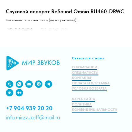
Слуховой аппарат ReSound Omnia RU460-DRWС
Сл
Тип элемента питания: Li-Ion (перезаряжаемый).
Тип
Технический уровень: «Стандарт».
Тех
69 900.00
р.
76 000.00
р.
11
Заушный, RIC, 10 каналов.
Зау
Подробнее
Связаться с нами
В корзину
О КОМПАНИИ
СПЕЦИАЛИСТЫ
КОНТАКТЫ
ОПЛАТА И ДОСТАВКА
УСЛОВИЯ ВОЗВРАТА
КАРТА САЙТА
ПОЛИТИКА
+7 904 939 20 20
КОНФИДЕНЦИАЛЬНОСТИ
info.mirzvukoff@mail.ru