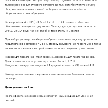
Покупая в нашем центре слуха "Мир Звуков | Слуховые аппараты" выносной
телефон/ресивер для слухового аппарата вы получаете бесплатную замену/
обслуживание и индивидуальный подбор вкладыша на европейском
оборудовании, в день обращения.
Ресивер ReSound 2 HP (Left, SureFit 2С HP REC) тоньше и гибче, что
обеспечивает лучшую посадку на ухо. Он подходит для слуховых аппаратов
LiNX2, Linx3D, Enya, KEY как для 61-й, так и для 62-й моделей.
При выборе ресивера необходимо обращать внимание на длину провода, она
представлена в размерах от 0 до 4, сторону для левого или правого уха, а также
на диапазон усиления в который должен попадать результат аудиограммы.
Ресивер для правого уха имеет красную маркировку, для левого уха синюю.
Длина в зависимости от размера уха может быть: 0, 1, 2, 3
Мощность: стандартная мощность LP, средней мощности MP, мощный HP
Размер, мощность и цвет стороны напечатаны мелкими буквами на самом
ресивере.
Цена указана за 1 шт.
После оформления заказа с Вами свяжется наш менеджер для уточнения
деталей.