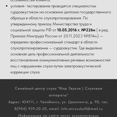
условия- тестирование проводятся специалистом
сурдоакустиком на основании диплома государственного
образца в области слухопротезирования. По
утвержденному приказу Министерства труда и
социальной защиты РФ от
10.05.2016 г. №226н
( в ред.
Приказа Минтруда России от 20.11.2023 №814н.) —
определен профессиональный стандарт в области
слухопротезирование — сурдоакустик. Где выделена
основная цель профессиональной деятельности:
восстановление коммуникативных речевых возможностей
лиц с нарушениям слуха путем электроакустической
коррекции слуха.
Семейный центр слуха "Мир Звуков | Слуховые
аппараты"
Адрес: 454111, г. Челябинск, ул. Цвиллинга, д. 90, тел.
8(904) 939-20-20, email: Info.mirzvukoff@mail.ru
Информация на сайте носит исключительно