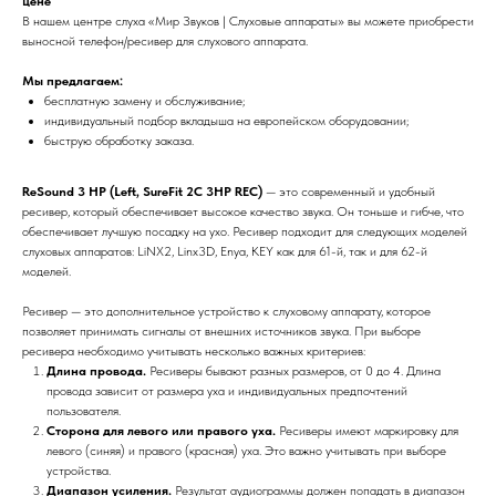
цене
В нашем центре слуха «Мир Звуков | Слуховые аппараты» вы можете приобрести
выносной телефон/ресивер для слухового аппарата.
Мы предлагаем:
бесплатную замену и обслуживание;
индивидуальный подбор вкладыша на европейском оборудовании;
быструю обработку заказа.
ReSound 3 HP (Left, SureFit 2С 3HP REC)
— это современный и удобный
ресивер, который обеспечивает высокое качество звука. Он тоньше и гибче, что
обеспечивает лучшую посадку на ухо. Ресивер подходит для следующих моделей
слуховых аппаратов: LiNX2, Linx3D, Enya, KEY как для 61-й, так и для 62-й
моделей.
Ресивер — это дополнительное устройство к слуховому аппарату, которое
позволяет принимать сигналы от внешних источников звука. При выборе
ресивера необходимо учитывать несколько важных критериев:
Длина провода.
Ресиверы бывают разных размеров, от 0 до 4. Длина
провода зависит от размера уха и индивидуальных предпочтений
пользователя.
Сторона для левого или правого уха.
Ресиверы имеют маркировку для
левого (синяя) и правого (красная) уха. Это важно учитывать при выборе
устройства.
Диапазон усиления.
Результат аудиограммы должен попадать в диапазон