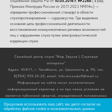
социальной защиты РФ от
10.05.2016 г. №226н
( в ред.
Приказа Минтруда России от 20.11.2023 №814н.) —
определен профессиональный стандарт в области
слухопротезирование — сурдоакустик. Где выделена
основная цель профессиональной деятельности:
восстановление коммуникативных речевых возможностей
лиц с нарушениям слуха путем электроакустической
коррекции слуха.
Семейный центр слуха "Мир Звуков | Слуховые
аппараты"
Адрес: 454111, г. Челябинск, ул. Цвиллинга, д. 90, тел.
8(904) 939-20-20, email: Info.mirzvukoff@mail.ru
Информация на сайте носит исключительно
информационный характер и ни при каких условиях не
является публичной офертой, определяемой положениями
ч. 2 ст. 437 Гражданского кодекса РФ. Получить
Продолжая использовать наш сайт, вы даете
согласие
на
подробную информацию о стоимости, комплектации и
обработку файлов cookie и пользовательских данных