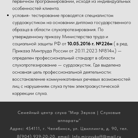
первичном программировании, исходя из индивидуальных
особенностей клиента.
условия- тестирование проводятся специалистом
сурдоакустиком на основании диплома государственного
образца в области слухопротезирования. По
утвержденному приказу Министерства труда и
социальной защиты РФ от
10.05.2016 г. №226н
( в ред.
Приказа Минтруда России от 20.11.2023 №814н.) —
определен профессиональный стандарт в области
слухопротезирование — сурдоакустик. Где выделена
основная цель профессиональной деятельности:
восстановление коммуникативных речевых возможностей
лиц с нарушениям слуха путем электроакустической
коррекции слуха.
Семейный центр слуха "Мир Звуков | Слуховые
аппараты"
Адрес: 454111, г. Челябинск, ул. Цвиллинга, д. 90, тел.
8(904) 939-20-20, email: Info.mirzvukoff@mail.ru