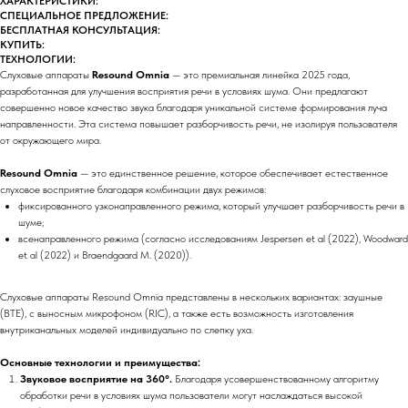
ХАРАКТЕРИСТИКИ:
СПЕЦИАЛЬНОЕ ПРЕДЛОЖЕНИЕ:
БЕСПЛАТНАЯ КОНСУЛЬТАЦИЯ:
КУПИТЬ:
ТЕХНОЛОГИИ:
Слуховые аппараты
Resound Omnia
— это премиальная линейка 2025 года,
разработанная для улучшения восприятия речи в условиях шума. Они предлагают
совершенно новое качество звука благодаря уникальной системе формирования луча
направленности. Эта система повышает разборчивость речи, не изолируя пользователя
от окружающего мира.
Resound Omnia
— это единственное решение, которое обеспечивает естественное
слуховое восприятие благодаря комбинации двух режимов:
фиксированного узконаправленного режима, который улучшает разборчивость речи в
шуме;
всенаправленного режима (согласно исследованиям Jespersen et al (2022), Woodward
et al (2022) и Braendgaard M. (2020)).
Слуховые аппараты Resound Omnia представлены в нескольких вариантах: заушные
(BTE), с выносным микрофоном (RIC), а также есть возможность изготовления
внутриканальных моделей индивидуально по слепку уха.
Основные технологии и преимущества:
Звуковое восприятие на 360°.
Благодаря усовершенствованному алгоритму
обработки речи в условиях шума пользователи могут наслаждаться высокой