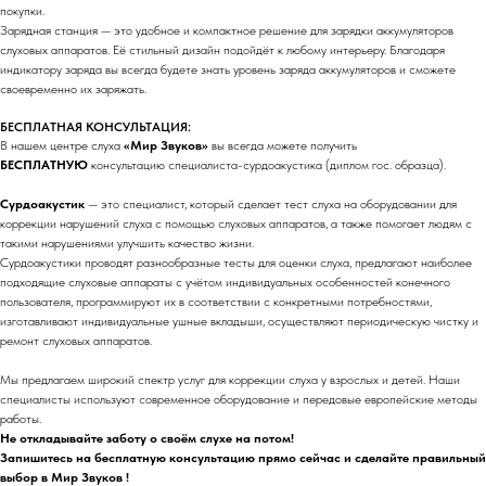
покупки.
Зарядная станция — это удобное и компактное решение для зарядки аккумуляторов
слуховых аппаратов. Её стильный дизайн подойдёт к любому интерьеру. Благодаря
индикатору заряда вы всегда будете знать уровень заряда аккумуляторов и сможете
своевременно их заряжать.
БЕСПЛАТНАЯ КОНСУЛЬТАЦИЯ:
В нашем центре слуха
«Мир Звуков»
вы всегда можете получить
БЕСПЛАТНУЮ
консультацию специалиста-сурдоакустика (диплом гос. образца).
Сурдоакустик
— это специалист, который сделает тест слуха на оборудовании для
коррекции нарушений слуха с помощью слуховых аппаратов, а также помогает людям с
такими нарушениями улучшить качество жизни.
Сурдоакустики проводят разнообразные тесты для оценки слуха, предлагают наиболее
подходящие слуховые аппараты с учётом индивидуальных особенностей конечного
пользователя, программируют их в соответствии с конкретными потребностями,
изготавливают индивидуальные ушные вкладыши, осуществляют периодическую чистку и
ремонт слуховых аппаратов.
Мы предлагаем широкий спектр услуг для коррекции слуха у взрослых и детей. Наши
специалисты используют современное оборудование и передовые европейские методы
работы.
Не откладывайте заботу о своём слухе на потом!
Запишитесь на бесплатную консультацию прямо сейчас и сделайте правильный
выбор в Мир Звуков !