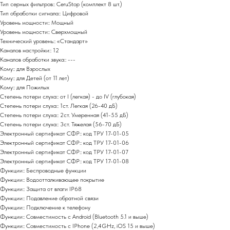
Тип серных фильтров:: CeruStop (комплект 8 шт.)
Тип обработки сигнала:: Цифровой
Уровень мощности:: Мощный
Уровень мощности:: Сверхмощный
Технический уровень:: «Стандарт»
Каналов настройки:: 12
Каналов обработки звука:: ---
Кому:: для Взрослых
Кому:: для Детей (от 11 лет)
Кому:: для Пожилых
Степень потери слуха:: от I (легкая) - до IV (глубокая)
Степень потери слуха:: 1ст. Легкая (26-40 дБ)
Степень потери слуха:: 2ст. Умеренная (41-55 дБ)
Степень потери слуха:: 3ст. Тяжелая (56-70 дБ)
Электронный сертификат СФР:: код ТРУ 17-01-05
Электронный сертификат СФР:: код ТРУ 17-01-06
Электронный сертификат СФР:: код ТРУ 17-01-07
Электронный сертификат СФР:: код ТРУ 17-01-08
Функции:: Беспроводные функции
Функции:: Водоотталкивающее покрытие
Функции:: Защита от влаги IP68
Функции:: Подавление обратной связи
Функции:: Подключение к телефону
Функции:: Совместимость с Android (Bluetooth 5.1 и выше)
Функции:: Совместимость с IPhone (2,4GHz, iOS 15 и выше)