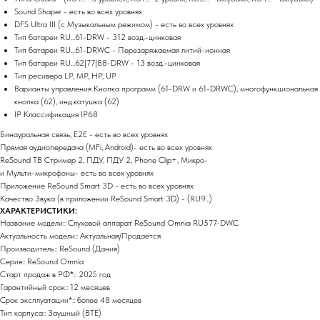
Sound Shaper - есть во всех уровнях
DFS Ultra III (с Музыкальным режимом) - есть во всех уровнях
Тип батареи RU...61-DRW - 312 возд.-цинковая
Тип батареи RU...61-DRWC - Перезаряжаемая литий-ионная
Тип батареи RU...62|77|88-DRW - 13 возд.-цинковая
Тип ресивера LP, MP, HP, UP
Варианты управления Кнопка программ (61-DRW и 61-DRWC), многофункциональная
кнопка (62), инд.катушка (62)
IP Классификация IP68
Бинауральная связь, E2E - есть во всех уровнях
Прямая аудиопередача (MFi, Android)- есть во всех уровнях
ReSound ТВ Стример 2, ПДУ, ПДУ 2, Phone Clip+, Микро-
и Мульти-микрофоны- есть во всех уровнях
Приложение ReSound Smart 3D - есть во всех уровнях
Качество Звука (в приложении ReSound Smart 3D) - (RU9...)
ХАРАКТЕРИСТИКИ:
Название модели:: Слуховой аппарат ReSound Omnia RU577-DWC
Актуальность модели:: Актуальная/Продается
Производитель:: ReSound (Дания)
Серия:: ReSound Omnia
Старт продаж в РФ*:: 2025 год
Гарантийный срок:: 12 месяцев
Срок эксплуатации*:: более 48 месяцев
Тип корпуса:: Заушный (BTE)