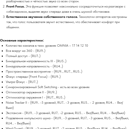
разборчивостью и чёткостью звука со всех сторон.
Front Focus.
Эта функция позволяет максимально сосредоточиться на разговоре с
собеседником, выделяя звуки спереди даже в очень шумной обстановке.
Естественное звучание собственного голоса.
Технологии аппаратов настроены
так, что голос пользователя звучит естественно, что обеспечивает комфорт при
общении.
Основные характеристики:
Количество каналов в техн. уровнях OMNIA – 17 14 12 10
Все вокруг на 360 - (RU9...)
Полный доступ - (RU7...)
Бинауральная направленность III - (RU5...)
Бинауральная направленность - (RU4...)
Пространственное восприятие - (RU9..., RU7..., RU5...)
Фокус спереди (Front Focus) - (RU9...)
Ультра Фокус - (RU7...)
Синхронизированный Soft Switching - есть во всех уровнях
Оптимизатор окружения II - (RU9...)
Оптимизатор окружения I - (RU7..., RU5...)
Noise Tracker II - (RU9... -5 уровней, RU7... -3 уровня, RU5... - 2 уровня, RU4... - Вкл/
Выкл)
Экспансия - (RU9... -3 уровней, RU7... -2 уровня, RU5... - Вкл/Выкл, RU4... - Вкл/Выкл)
Подавление импульсного шума - (RU9... -3 уровней, RU7... -3 уровня, RU5... - Вкл/Выкл,
RU4... - Вкл/Выкл)
Wind Guard - (RU9... -3 уровней, RU7... -2 уровня, RU5... - Вкл/Выкл, RU4... - Вкл/Выкл)