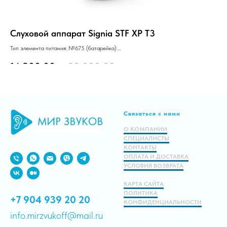
Слуховой аппарат Signia STF XP T3
Сл
Тип элемента питания: №675 (батарейка).
Тип
Технический уровень: «Бюджет».
Тех
14 900.00
р.
20 000.00
р.
1
Заушный, BTE, Сверхмощный, 8 каналов.
Зау
Подробнее
Связаться с нами
В корзину
О КОМПАНИИ
СПЕЦИАЛИСТЫ
КОНТАКТЫ
ОПЛАТА И ДОСТАВКА
УСЛОВИЯ ВОЗВРАТА
КАРТА САЙТА
ПОЛИТИКА
+7 904 939 20 20
КОНФИДЕНЦИАЛЬНОСТИ
info.mirzvukoff@mail.ru