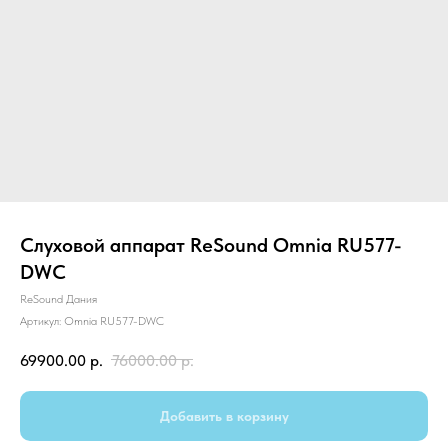
Слуховой аппарат ReSound Omnia RU577-
DWС
ReSound Дания
Артикул:
Omnia RU577-DWC
69900.00
р.
76000.00
р.
Добавить в корзину