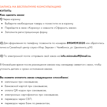
ЗАПИСЬ НА БЕСПЛАТНУЮ КОНСУЛЬТАЦИЮ
КУПИТЬ:
Как сделать заказ:
1)
Через корзину:
Выберите необходимые товары и поместите их в корзину.
Перейдите в свою «Корзину» и нажмите «Оформить заказ».
Заполните регистрационную форму.
2)
Для оформления по телефону: позвоните по номерам
89049392020
или обратитесь
лично в Семейный центр слуха «Мир Звуков» г. Челябинск, ул. Цвиллинга, д.90.
3)
По электронной почте: отправьте свой заказ на
info.mirzvukoff@mail.ru.
В ближайшее время после размещения заказа наш менеджер свяжется с вами, чтобы
уточнить детали и сроки исполнения заказа.
Вы можете оплатить заказ следующими способами:
наличными при самовывозе;
банковской картой при самовывозе;
оплата QR-кодом при самовывозе;
электронным сертификатом при самовывозе;
переводом через СБП;
переводом через Банк по реквизитам;