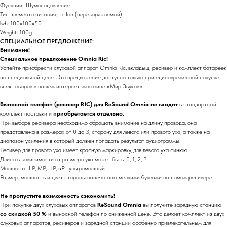
Функции:: Шумоподавление
Тип элемента питания:: Li-Ion (перезаряжаемый)
lwh: 100x100x50
Weight: 100g
СПЕЦИАЛЬНОЕ ПРЕДЛОЖЕНИЕ:
Внимание!
Специальное предложение Omnia Ric!
Успейте приобрести слуховой аппарат Omnia Ric, вкладыш, ресивер и комплект батареек
по специальной цене. Это предложение доступно только при единовременной покупке
всех товаров в нашем интернет-магазине «Мир Звуков».
Выносной телефон (ресивер RIC) для ReSound Omnia не входит
в стандартный
комплект поставки и
приобретается отдельно.
При выборе ресивера необходимо обращать внимание на длину провода, она
представлена в размерах от 0 до 3, сторону для левого или правого уха, а также на
диапазон усиления в который должен попадать результат аудиограммы.
Ресивер для правого уха имеет красную маркировку, для левого уха синюю.
Длина в зависимости от размера уха может быть: 0, 1, 2, 3
Мощность: LP, MP, HP, uP -ультрамощный.
Размер, мощность и цвет стороны напечатаны мелкими буквами на самом ресивере
Не пропустите возможность сэкономить!
При покупке двух слуховых аппаратов
ReSound Omnia
вы получите зарядную станцию
со скидкой 50 %
и выносной телефон по сниженной цене. Это делает комплект из двух
слуховых аппаратов, ресиверов и зарядной станции особенно привлекательным для