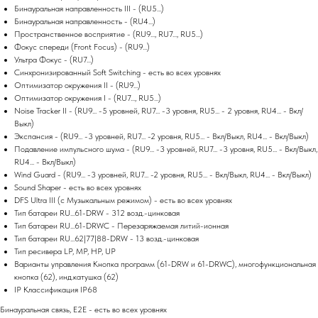
Бинауральная направленность III - (RU5...)
Бинауральная направленность - (RU4...)
Пространственное восприятие - (RU9..., RU7..., RU5...)
Фокус спереди (Front Focus) - (RU9...)
Ультра Фокус - (RU7...)
Синхронизированный Soft Switching - есть во всех уровнях
Оптимизатор окружения II - (RU9...)
Оптимизатор окружения I - (RU7..., RU5...)
Noise Tracker II - (RU9... -5 уровней, RU7... -3 уровня, RU5... - 2 уровня, RU4... - Вкл/
Выкл)
Экспансия - (RU9... -3 уровней, RU7... -2 уровня, RU5... - Вкл/Выкл, RU4... - Вкл/Выкл)
Подавление импульсного шума - (RU9... -3 уровней, RU7... -3 уровня, RU5... - Вкл/Выкл,
RU4... - Вкл/Выкл)
Wind Guard - (RU9... -3 уровней, RU7... -2 уровня, RU5... - Вкл/Выкл, RU4... - Вкл/Выкл)
Sound Shaper - есть во всех уровнях
DFS Ultra III (с Музыкальным режимом) - есть во всех уровнях
Тип батареи RU...61-DRW - 312 возд.-цинковая
Тип батареи RU...61-DRWC - Перезаряжаемая литий-ионная
Тип батареи RU...62|77|88-DRW - 13 возд.-цинковая
Тип ресивера LP, MP, HP, UP
Варианты управления Кнопка программ (61-DRW и 61-DRWC), многофункциональная
кнопка (62), инд.катушка (62)
IP Классификация IP68
Бинауральная связь, E2E - есть во всех уровнях