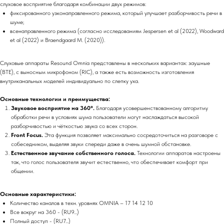
слуховое восприятие благодаря комбинации двух режимов:
фиксированного узконаправленного режима, который улучшает разборчивость речи в
шуме;
всенаправленного режима (согласно исследованиям Jespersen et al (2022), Woodward
et al (2022) и Braendgaard M. (2020)).
Слуховые аппараты Resound Omnia представлены в нескольких вариантах: заушные
(BTE), с выносным микрофоном (RIC), а также есть возможность изготовления
внутриканальных моделей индивидуально по слепку уха.
Основные технологии и преимущества:
Звуковое восприятие на 360°.
Благодаря усовершенствованному алгоритму
обработки речи в условиях шума пользователи могут наслаждаться высокой
разборчивостью и чёткостью звука со всех сторон.
Front Focus.
Эта функция позволяет максимально сосредоточиться на разговоре с
собеседником, выделяя звуки спереди даже в очень шумной обстановке.
Естественное звучание собственного голоса.
Технологии аппаратов настроены
так, что голос пользователя звучит естественно, что обеспечивает комфорт при
общении.
Основные характеристики:
Количество каналов в техн. уровнях OMNIA – 17 14 12 10
Все вокруг на 360 - (RU9...)
Полный доступ - (RU7...)