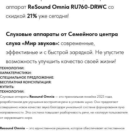
аппарат
ReSound Omnia RU760-DRWС
со
скидкой
21%
уже сегодня!
Слуховые аппараты от Семейного центра
слуха «Мир звуков»:
современные,
эффективные и с быстрой зарядкой. Не упустите
возможность улучшить качество своей жизни!
ТЕХНОЛОГИИ:
ХАРАКТЕРИСТИКИ:
СПЕЦИАЛЬНОЕ ПРЕДЛОЖЕНИЕ:
БЕСПЛАТНАЯ КОНСУЛЬТАЦИЯ:
КУПИТЬ:
ТЕХНОЛОГИИ:
Слуховые аппараты
Resound Omnia
— это премиальная линейка 2025 года,
разработанная для улучшения восприятия речи в условиях шума. Они предлагают
совершенно новое качество звука благодаря уникальной системе формирования луча
направленности. Эта система повышает разборчивость речи, не изолируя пользователя
от окружающего мира.
Resound Omnia
— это единственное решение, которое обеспечивает естественное