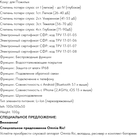
Кому:: для Пожилых
Степень потери слуха:: от I (легкая) - до IV (глубокая)
Степень потери слуха:: 1ст. Легкая (26-40 дБ)
Степень потери слуха:: 2ст. Умеренная (41-55 дБ)
Степень потери слуха:: 3ст. Тяжелая (56-70 дБ)
Степень потери слуха:: 4ст. Глубокая (71-90дБ)
Электронный сертификат СФР:: код ТРУ 17-01-05
Электронный сертификат СФР:: код ТРУ 17-01-06
Электронный сертификат СФР:: код ТРУ 17-01-07
Электронный сертификат СФР:: код ТРУ 17-01-08
Функции:: Беспроводные функции
Функции:: Водоотталкивающее покрытие
Функции:: Защита от влаги IP68
Функции:: Подавление обратной связи
Функции:: Подключение к телефону
Функции:: Совместимость с Android (Bluetooth 5.1 и выше)
Функции:: Совместимость с IPhone (2,4GHz, iOS 15 и выше)
Функции:: Шумоподавление
Тип элемента питания:: Li-Ion (перезаряжаемый)
lwh: 100x100x50
Weight: 100g
СПЕЦИАЛЬНОЕ ПРЕДЛОЖЕНИЕ:
Внимание!
Специальное предложение Omnia Ric!
Успейте приобрести слуховой аппарат Omnia Ric, вкладыш, ресивер и комплект батареек