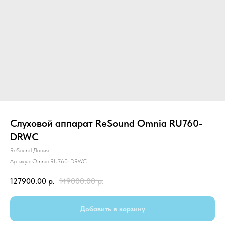
Слуховой аппарат ReSound Omnia RU760-
DRWС
ReSound Дания
Артикул:
Omnia RU760-DRWС
127900.00
р.
149000.00
р.
Добавить в корзину