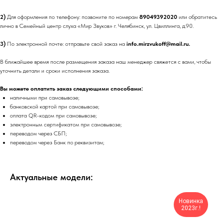
2)
Для оформления по телефону: позвоните по номерам
89049392020
или обратитесь
лично в Семейный центр слуха «Мир Звуков» г. Челябинск, ул. Цвиллинга, д.90.
3)
По электронной почте: отправьте свой заказ на
info.mirzvukoff@mail.ru.
В ближайшее время после размещения заказа наш менеджер свяжется с вами, чтобы
уточнить детали и сроки исполнения заказа.
Вы можете оплатить заказ следующими способами:
наличными при самовывозе;
банковской картой при самовывозе;
оплата QR-кодом при самовывозе;
электронным сертификатом при самовывозе;
переводом через СБП;
переводом через Банк по реквизитам;
Актуальные модели:
Новинка
2023г.!