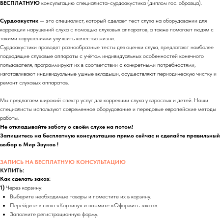
БЕСПЛАТНУЮ
консультацию специалиста-сурдоакустика (диплом гос. образца).
Сурдоакустик
— это специалист, который сделает тест слуха на оборудовании для
коррекции нарушений слуха с помощью слуховых аппаратов, а также помогает людям с
такими нарушениями улучшить качество жизни.
Сурдоакустики проводят разнообразные тесты для оценки слуха, предлагают наиболее
подходящие слуховые аппараты с учётом индивидуальных особенностей конечного
пользователя, программируют их в соответствии с конкретными потребностями,
изготавливают индивидуальные ушные вкладыши, осуществляют периодическую чистку и
ремонт слуховых аппаратов.
Мы предлагаем широкий спектр услуг для коррекции слуха у взрослых и детей. Наши
специалисты используют современное оборудование и передовые европейские методы
работы.
Не откладывайте заботу о своём слухе на потом!
Запишитесь на бесплатную консультацию прямо сейчас и сделайте правильный
выбор в Мир Звуков !
ЗАПИСЬ НА БЕСПЛАТНУЮ КОНСУЛЬТАЦИЮ
КУПИТЬ:
Как сделать заказ:
1)
Через корзину:
Выберите необходимые товары и поместите их в корзину.
Перейдите в свою «Корзину» и нажмите «Оформить заказ».
Заполните регистрационную форму.