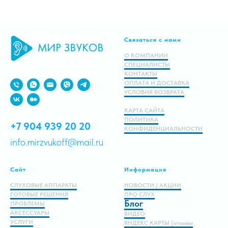
Раб
Подробнее
Связаться с нами
В корзину
О КОМПАНИИ
СПЕЦИАЛИСТЫ
КОНТАКТЫ
ОПЛАТА И ДОСТАВКА
УСЛОВИЯ ВОЗВРАТА
КАРТА САЙТА
ПОЛИТИКА
+7 904 939 20 20
КОНФИДЕНЦИАЛЬНОСТИ
info.mirzvukoff@mail.ru
Сайт
Информация
СЛУХОВЫЕ АППАРАТЫ
НОВОСТИ / АКЦИИ
ГОТОВЫЕ РЕШЕНИЯ
ПРО СЛУХ
Блог
ПРОБЛЕМЫ
АКСЕССУАРЫ
ВИДЕО
УСЛУГИ
ЯНДЕКС КАРТЫ (отзывы