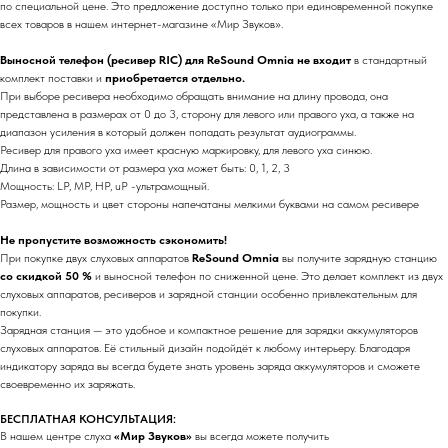
по специальной цене. Это предложение доступно только при единовременной покупке
всех товаров в нашем интернет-магазине «Мир Звуков».
Выносной телефон (ресивер RIC) для ReSound Omnia не входит
в стандартный
комплект поставки и
приобретается отдельно.
При выборе ресивера необходимо обращать внимание на длину провода, она
представлена в размерах от 0 до 3, сторону для левого или правого уха, а также на
диапазон усиления в который должен попадать результат аудиограммы.
Ресивер для правого уха имеет красную маркировку, для левого уха синюю.
Длина в зависимости от размера уха может быть: 0, 1, 2, 3
Мощность: LP, MP, HP, uP -ультрамощный.
Размер, мощность и цвет стороны напечатаны мелкими буквами на самом ресивере
Не пропустите возможность сэкономить!
При покупке двух слуховых аппаратов
ReSound Omnia
вы получите зарядную станцию
со скидкой 50 %
и выносной телефон по сниженной цене. Это делает комплект из двух
слуховых аппаратов, ресиверов и зарядной станции особенно привлекательным для
покупки.
Зарядная станция — это удобное и компактное решение для зарядки аккумуляторов
слуховых аппаратов. Её стильный дизайн подойдёт к любому интерьеру. Благодаря
индикатору заряда вы всегда будете знать уровень заряда аккумуляторов и сможете
своевременно их заряжать.
БЕСПЛАТНАЯ КОНСУЛЬТАЦИЯ:
В нашем центре слуха
«Мир Звуков»
вы всегда можете получить