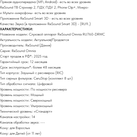
Прямая аудиопередача (MFi, Android)- есть во всех уровнях
ReSound ТВ Стример 2, ПДУ, ПДУ 2, Phone Clip+, Микро-
и Мульти-микрофоны- есть во всех уровнях
Приложение ReSound Smart 3D - есть во всех уровнях
Качество Звука (в приложении ReSound Smart 3D) - (RU9...)
ХАРАКТЕРИСТИКИ:
Название модели:: Слуховой аппарат ReSound Omnia RU760-DRWC
Актуальность модели:: Актуальная/Продается
Производитель:: ReSound (Дания)
Серия:: ReSound Omnia
Старт продаж в РФ*:: 2025 год
Гарантийный срок:: 12 месяцев
Срок эксплуатации*:: более 48 месяцев
Тип корпуса:: Заушный c ресивером (RIC)
Тип серных фильтров:: CeruStop (комплект 8 шт.)
Тип обработки сигнала:: Цифровой
Уровень мощности:: По мощности ресивера
Уровень мощности:: Мощный
Уровень мощности:: Сверхмощный
Уровень мощности:: Ультрамощный
Технический уровень:: «Стандарт»
Каналов настройки:: 14
Каналов обработки звука:: ---
Кому:: для Взрослых
Кому:: для Детей (от 11 лет)