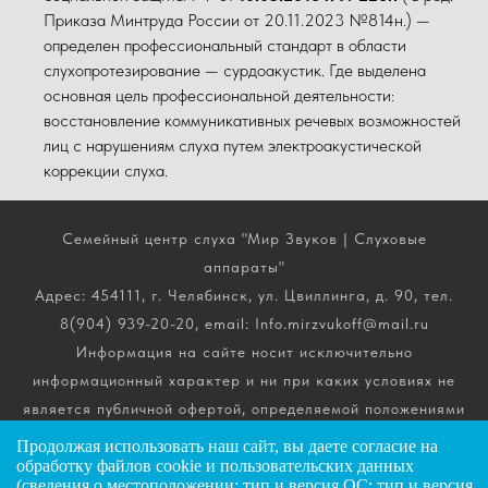
Приказа Минтруда России от 20.11.2023 №814н.) —
определен профессиональный стандарт в области
слухопротезирование — сурдоакустик. Где выделена
основная цель профессиональной деятельности:
восстановление коммуникативных речевых возможностей
лиц с нарушениям слуха путем электроакустической
коррекции слуха.
Семейный центр слуха "Мир Звуков | Слуховые
аппараты"
Адрес: 454111, г. Челябинск, ул. Цвиллинга, д. 90, тел.
8(904) 939-20-20, email: Info.mirzvukoff@mail.ru
Информация на сайте носит исключительно
информационный характер и ни при каких условиях не
является публичной офертой, определяемой положениями
ч. 2 ст. 437 Гражданского кодекса РФ. Получить
Продолжая использовать наш сайт, вы даете
согласие
на
подробную информацию о стоимости, комплектации и
обработку файлов cookie и пользовательских данных
(сведения о местоположении; тип и версия ОС; тип и версия