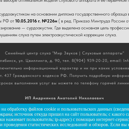
 в выборе оптимальной модели слухового аппарата и её первичном
сурдоакустиком на основании диплома государственного образца 
ты РФ от
10.05.2016 г. №226н
( в ред. Приказа Минтруда России 
зирование — сурдоакустик. Где выделена основная цель професси
ушениям слуха путем электроакустической коррекции слуха.
Семейный центр слуха "Мир Звуков | Слуховые аппараты"
лябинск, ул. Цвиллинга, д. 90, тел. 8(904) 939-20-20, email: Inf
ючительно информационный характер и ни при каких условиях
т. 437 Гражданского кодекса РФ. Получить подробную информ
сроках выполнения услуг вы можете по телефону горячей линии
ИП Андриянов Анатолий Николаевич
ИНН: 025607445034
е
на обработку файлов cookie и пользовательских данных (сведен
ОГРНИП: 323028000072885
экрана; источник откуда пришел на сайт пользователь; с какого 
пки нажимает пользователь; ip-адрес) с помощью интернет-серви
и проведения статистических исследований и обзоров. Если вы 