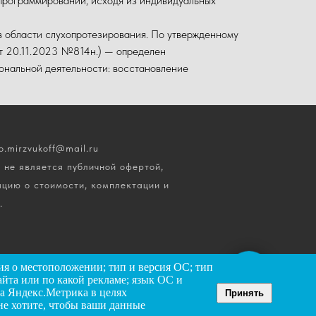
 программировании, исходя из индивидуальных
в области слухопротезирования. По утвержденному
от 20.11.2023 №814н.) — определен
ональной деятельности: восстановление
o.mirzvukoff@mail.ru
 не является публичной офертой,
ацию о стоимости, комплектации и
.
ия о местоположении; тип и версия ОС; тип
ЗАДАТЬ ВОПРОС
сайта или по какой рекламе; язык ОС и
са Яндекс.Метрика в целях
Принять
не хотите, чтобы ваши данные