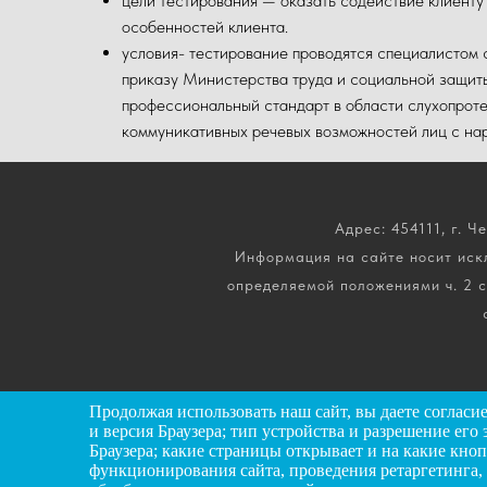
цели тестирования — оказать содействие клиенту
особенностей клиента.
условия- тестирование проводятся специалистом 
приказу Министерства труда и социальной защи
профессиональный стандарт в области слухопроте
коммуникативных речевых возможностей лиц с нар
Адрес: 454111, г. Че
Информация на сайте носит искл
определяемой положениями ч. 2 с
Продолжая использовать наш сайт, вы даете
согласи
и версия Браузера; тип устройства и разрешение его 
Браузера; какие страницы открывает и на какие кно
функционирования сайта, проведения ретаргетинга, 