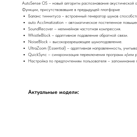
AutoSense OS – новый алгоритм распознавания акустической об
Функции, присутствовавшие в предыдущей платформе
Баланс тиннитуса – встроенный генератор шумов способств
auto Acclimatization – автоматическое постепенное повыш
SoundRecover – нелинейная частотная компрессия.
WhistleBlock – адаптивное подавление обратной связи.
NoiseBlock – высокоразрешающее шумоподавление.
UltraZoom (Essential) – адаптивная направленность, учиты
QuickSync – синхронизация переключения программ и/или р
Настройка по предпочтениям пользователя – запоминание п
Актуальные модели: