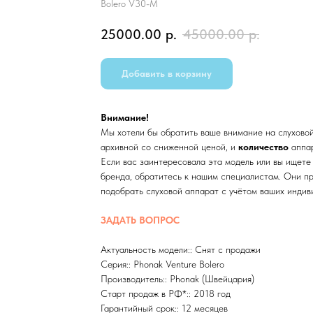
Bolero V30-M
25000.00
р.
45000.00
р.
Добавить в корзину
Внимание!
Мы хотели бы обратить ваше внимание на слухово
архивной со сниженной ценой, и
количество
аппар
Если вас заинтересовала эта модель или вы ищете
бренда, обратитесь к нашим специалистам. Они пр
подобрать слуховой аппарат с учётом ваших индив
ЗАДАТЬ ВОПРОС
Актуальность модели:: Снят с продажи
Серия:: Phonak Venture Bolero
Производитель:: Phonak (Швейцария)
Старт продаж в РФ*:: 2018 год
Гарантийный срок:: 12 месяцев