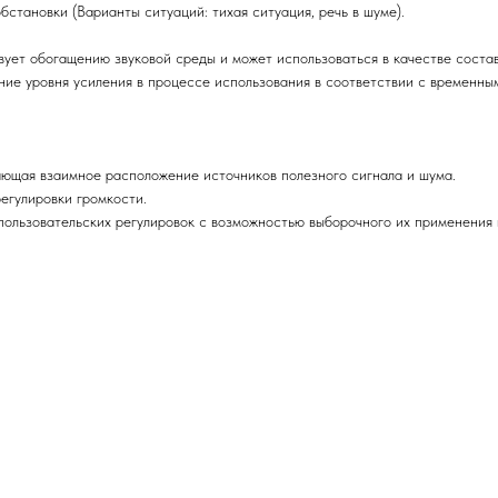
становки (Варианты ситуаций: тихая ситуация, речь в шуме).
ует обогащению звуковой среды и может использоваться в качестве соста
ение уровня усиления в процессе использования в соответствии с временн
вающая взаимное расположение источников полезного сигнала и шума.
егулировки громкости.
ользовательских регулировок с возможностью выборочного их применения 