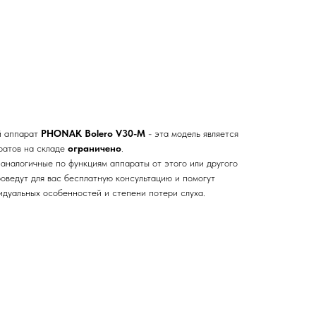
й аппарат
PHONAK Bolero V30-M
- эта модель является
атов на складе
ограничено
.
 аналогичные по функциям аппараты от этого или другого
оведут для вас бесплатную консультацию и помогут
идуальных особенностей и степени потери слуха.