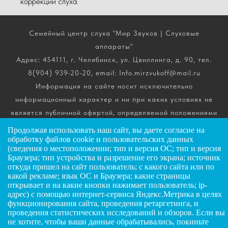
коррекции слуха.
Семейный центр слуха "Мир Звуков | Слуховые
аппараты"
Адрес: 454111, г. Челябинск, ул. Цвиллинга, д. 90, тел.
8(904) 939-20-20, email: Info.mirzvukoff@mail.ru
Информация на сайте носит исключительно
информационный характер и ни при каких условиях не
является публичной офертой, определяемой положениями
ч. 2 ст. 437 Гражданского кодекса РФ. Получить
Продолжая использовать наш сайт, вы даете
согласие
на
подробную информацию о стоимости, комплектации и
обработку файлов cookie и пользовательских данных
(сведения о местоположении; тип и версия ОС; тип и версия
сроках выполнения услуг вы можете по телефону горячей
Браузера; тип устройства и разрешение его экрана; источник
линии.
откуда пришел на сайт пользователь; с какого сайта или по
какой рекламе; язык ОС и Браузера; какие страницы
открывает и на какие кнопки нажимает пользователь; ip-
ИП Андриянов Анатолий Николаевич
адрес) с помощью интернет-сервиса Яндекс.Метрика в целях
функционирования сайта, проведения ретаргетинга, и
ИНН: 025607445034
ЗАДАТЬ ВОПРОС
проведения статистических исследований и обзоров. Если вы
ОГРНИП: 323028000072885
не хотите, чтобы ваши данные обрабатывались, покиньте