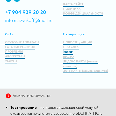
КАРТА САЙТА
ПОЛИТИКА
+7 904 939 20 20
КОНФИДЕНЦИАЛЬНОСТИ
info.mirzvukoff@mail.ru
Сайт
Информация
СЛУХОВЫЕ АППАРАТЫ
НОВОСТИ / АКЦИИ
ГОТОВЫЕ РЕШЕНИЯ
ПРО СЛУХ
Блог
ПРОБЛЕМЫ
АКСЕССУАРЫ
ВИДЕО
УСЛУГИ
ЯНДЕКС КАРТЫ (отзывы
клиентов)
2GIS КАРТЫ (отзывы клиентов)
*ВАЖНАЯ ИНФОРМАЦИЯ!
Тестирование
- не является медицинской услугой,
оказывается покупателю совершенно БЕСПЛАТНО в