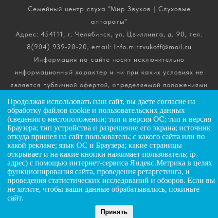
Семейный центр слуха "Мир Звуков | Слуховые
аппараты"
Адрес: 454111, г. Челябинск, ул. Цвиллинга, д. 90, тел.
8(904) 939-20-20, email: Info.mirzvukoff@mail.ru
Информация на сайте носит исключительно
информационный характер и ни при каких условиях не
является публичной офертой, определяемой положениями
ч. 2 ст. 437 Гражданского кодекса РФ. Получить
Продолжая использовать наш сайт, вы даете
согласие
на
обработку файлов cookie и пользовательских данных
подробную информацию о стоимости, комплектации и
(сведения о местоположении; тип и версия ОС; тип и версия
сроках выполнения услуг вы можете по телефону горячей
Браузера; тип устройства и разрешение его экрана; источник
линии.
откуда пришел на сайт пользователь; с какого сайта или по
какой рекламе; язык ОС и Браузера; какие страницы
открывает и на какие кнопки нажимает пользователь; ip-
ИП Андриянов Анатолий Николаевич
адрес) с помощью интернет-сервиса Яндекс.Метрика в целях
функционирования сайта, проведения ретаргетинга, и
ИНН: 025607445034
ЗАДАТЬ ВОПРОС
проведения статистических исследований и обзоров. Если вы
ОГРНИП: 323028000072885
не хотите, чтобы ваши данные обрабатывались, покиньте
сайт.
ГЛАВНАЯ
КАТАЛОГ
КОНТАКТЫ
Принять
©
2026